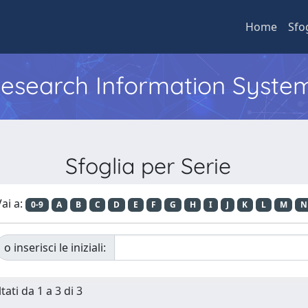
Home
Sfo
 Research Information Syste
Sfoglia per Serie
ai a:
0-9
A
B
C
D
E
F
G
H
I
J
K
L
M
N
o inserisci le iniziali:
tati da 1 a 3 di 3