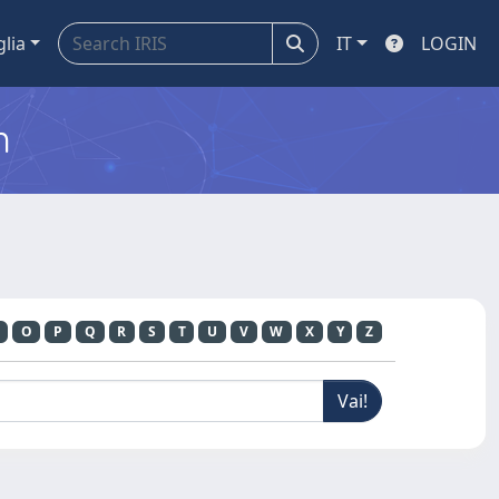
glia
IT
LOGIN
m
O
P
Q
R
S
T
U
V
W
X
Y
Z