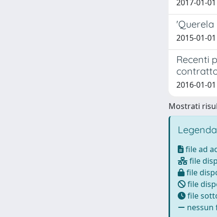
2017-01-01 
'Querela 
2015-01-01 
Recenti p
contratt
2016-01-01 
Mostrati risul
Legenda
file ad 
file dis
file disp
file disp
file sot
nessun f