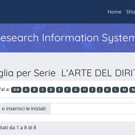
Home
Sfo
 Research Information Syste
glia per Serie L'ARTE DEL DIR
ai a:
0-9
A
B
C
D
E
F
G
H
I
J
K
L
M
N
o inserisci le iniziali:
tati da 1 a 8 di 8