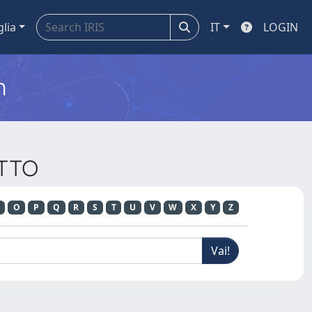
glia
IT
LOGIN
m
ITTO
O
P
Q
R
S
T
U
V
W
X
Y
Z