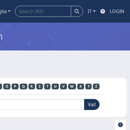
glia
IT
LOGIN
m
O
P
Q
R
S
T
U
V
W
X
Y
Z