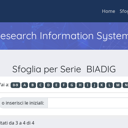
Home
Sfo
 Research Information Syste
Sfoglia per Serie BIADIG
ai a:
0-9
A
B
C
D
E
F
G
H
I
J
K
L
M
N
o inserisci le iniziali:
tati da 3 a 4 di 4