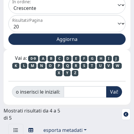
In ordine:
Risultati/Pagina
Vai a:
0-9
A
B
C
D
E
F
G
H
I
J
K
L
M
N
O
P
Q
R
S
T
U
V
W
X
Y
Z
o inserisci le iniziali:
Mostrati risultati da 4 a 5
di 5
esporta metadati