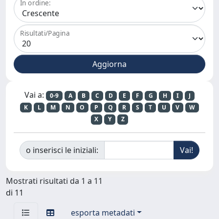
In ordine:
Risultati/Pagina
Vai a:
0-9
A
B
C
D
E
F
G
H
I
J
K
L
M
N
O
P
Q
R
S
T
U
V
W
X
Y
Z
o inserisci le iniziali:
Mostrati risultati da 1 a 11
di 11
esporta metadati