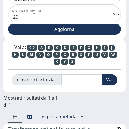
Risultati/Pagina
Vai a:
0-9
A
B
C
D
E
F
G
H
I
J
K
L
M
N
O
P
Q
R
S
T
U
V
W
X
Y
Z
o inserisci le iniziali:
Mostrati risultati da 1 a 1
di 1
esporta metadati