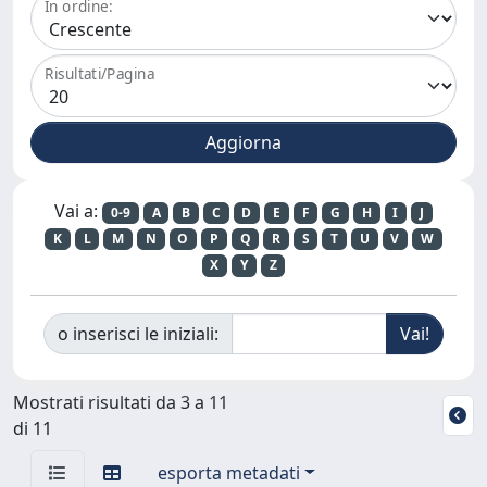
In ordine:
Risultati/Pagina
Vai a:
0-9
A
B
C
D
E
F
G
H
I
J
K
L
M
N
O
P
Q
R
S
T
U
V
W
X
Y
Z
o inserisci le iniziali:
Mostrati risultati da 3 a 11
di 11
esporta metadati