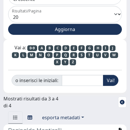
Risultati/Pagina
Vai a:
0-9
A
B
C
D
E
F
G
H
I
J
K
L
M
N
O
P
Q
R
S
T
U
V
W
X
Y
Z
o inserisci le iniziali:
Mostrati risultati da 3 a 4
di 4
esporta metadati