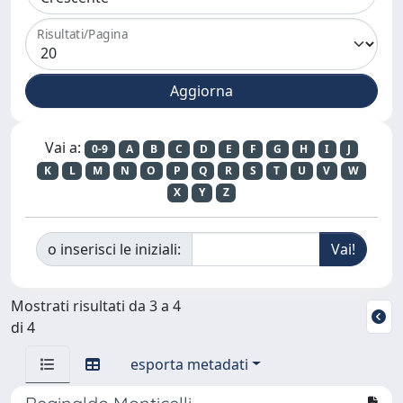
Risultati/Pagina
Vai a:
0-9
A
B
C
D
E
F
G
H
I
J
K
L
M
N
O
P
Q
R
S
T
U
V
W
X
Y
Z
o inserisci le iniziali:
Mostrati risultati da 3 a 4
di 4
esporta metadati