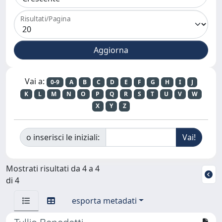
Risultati/Pagina
Vai a:
0-9
A
B
C
D
E
F
G
H
I
J
K
L
M
N
O
P
Q
R
S
T
U
V
W
X
Y
Z
o inserisci le iniziali:
Mostrati risultati da 4 a 4
di 4
esporta metadati