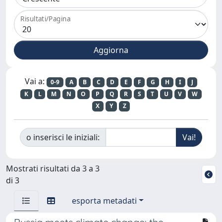
Risultati/Pagina
Vai a:
0-9
A
B
C
D
E
F
G
H
I
J
K
L
M
N
O
P
Q
R
S
T
U
V
W
X
Y
Z
o inserisci le iniziali:
Mostrati risultati da 3 a 3
di 3
esporta metadati