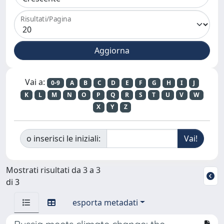
Risultati/Pagina
Vai a:
0-9
A
B
C
D
E
F
G
H
I
J
K
L
M
N
O
P
Q
R
S
T
U
V
W
X
Y
Z
o inserisci le iniziali:
Mostrati risultati da 3 a 3
di 3
esporta metadati