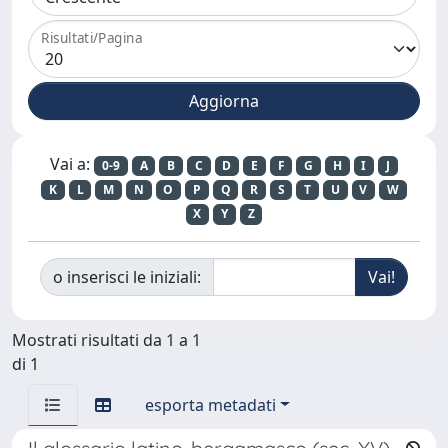
Risultati/Pagina
Vai a:
0-9
A
B
C
D
E
F
G
H
I
J
K
L
M
N
O
P
Q
R
S
T
U
V
W
X
Y
Z
o inserisci le iniziali:
Mostrati risultati da 1 a 1
di 1
esporta metadati