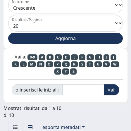
In ordine:
Risultati/Pagina
Vai a:
0-9
A
B
C
D
E
F
G
H
I
J
K
L
M
N
O
P
Q
R
S
T
U
V
W
X
Y
Z
o inserisci le iniziali:
Mostrati risultati da 1 a 10
di 10
esporta metadati