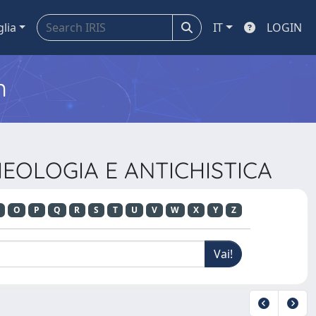
glia
IT
LOGIN
m
CHEOLOGIA E ANTICHISTICA
O
P
Q
R
S
T
U
V
W
X
Y
Z