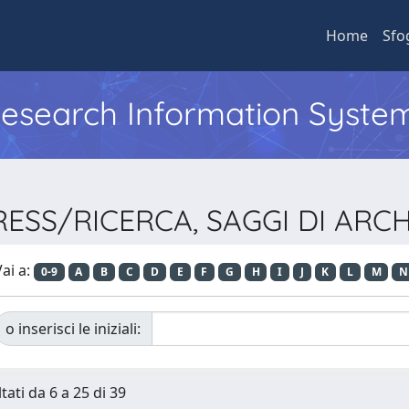
Home
Sfo
 Research Information Syste
PRESS/RICERCA, SAGGI DI AR
ai a:
0-9
A
B
C
D
E
F
G
H
I
J
K
L
M
N
o inserisci le iniziali:
tati da 6 a 25 di 39