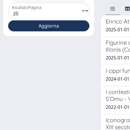
Risultati/Pagina
Enrico At
2025-01-01 
Figurine 
Illonis (
2025-01-01 
I cippi f
2024-01-01
I contest
S’Omu - V
2022-01-01 
Iconogra
XIII secol