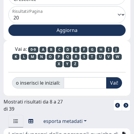
Risultati/Pagina
Vai a:
0-9
A
B
C
D
E
F
G
H
I
J
K
L
M
N
O
P
Q
R
S
T
U
V
W
X
Y
Z
o inserisci le iniziali:
Mostrati risultati da 8 a 27
di 39
esporta metadati