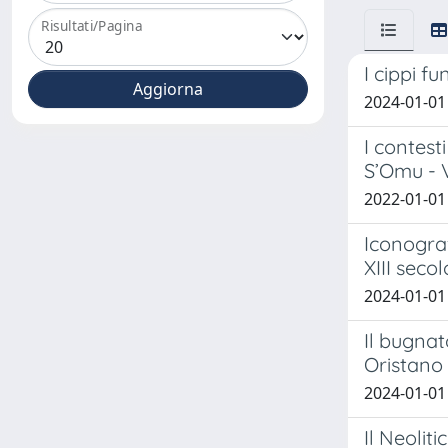
Risultati/Pagina
I cippi f
2024-01-01
I contest
S’Omu - V
2022-01-01 
Iconogra
XIII secol
2024-01-01
Il bugnat
Oristano 
2024-01-01
Il Neolit