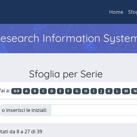
Home
Sfo
 Research Information Syste
Sfoglia per Serie
ai a:
0-9
A
B
C
D
E
F
G
H
I
J
K
L
M
N
o inserisci le iniziali:
tati da 8 a 27 di 39