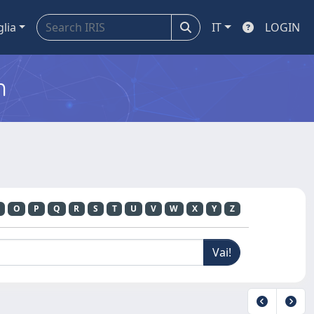
glia
IT
LOGIN
m
O
P
Q
R
S
T
U
V
W
X
Y
Z