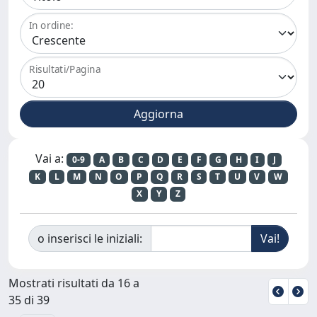
In ordine:
Risultati/Pagina
Vai a:
0-9
A
B
C
D
E
F
G
H
I
J
K
L
M
N
O
P
Q
R
S
T
U
V
W
X
Y
Z
o inserisci le iniziali:
Mostrati risultati da 16 a
35 di 39