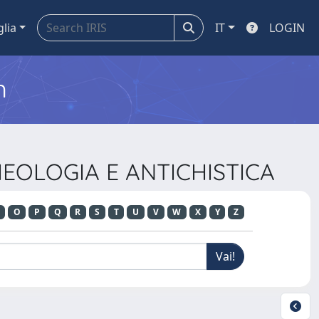
glia
IT
LOGIN
m
CHEOLOGIA E ANTICHISTICA
O
P
Q
R
S
T
U
V
W
X
Y
Z