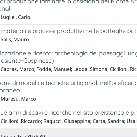
di produzione laminare in ossidiana del Monte Arci 
onali
Luglie', Carlo
 materiali e processi produttivi nelle botteghe p
 Salis, Mauro
izzazione e ricerca: archeologia dei paesaggi lu
glesiente-Guspinese)
 Cabras, Marco; Todde, Manuel; Ledda, Simona; Cicilloni, Ri
one di modelli e tecniche artigianali nell’orefice
oraneo
1 Muresu, Marco
ue anni di scavi e ricerche nel sito preistorico 
Cicilloni, Riccardo; Ragucci, Giuseppina; Carta, Sandra; Us
tati da 25 a 39 di 39