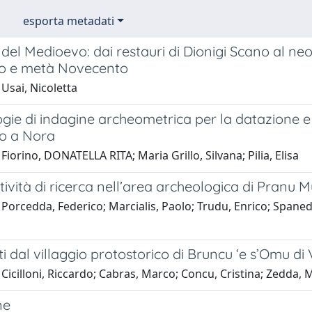
esporta metadati
el Medioevo: dai restauri di Dionigi Scano al ne
o e metà Novecento
Usai, Nicoletta
ie di indagine archeometrica per la datazione e i
io a Nora
Fiorino, DONATELLA RITA; Maria Grillo, Silvana; Pilia, Elisa
ività di ricerca nell’area archeologica di Pranu 
Porcedda, Federico; Marcialis, Paolo; Trudu, Enrico; Spanedd
i dal villaggio protostorico di Bruncu ‘e s’Omu di 
Cicilloni, Riccardo; Cabras, Marco; Concu, Cristina; Zedda,
ne