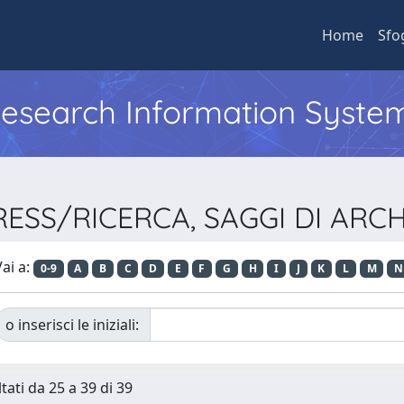
Home
Sfo
 Research Information Syste
PRESS/RICERCA, SAGGI DI AR
ai a:
0-9
A
B
C
D
E
F
G
H
I
J
K
L
M
N
o inserisci le iniziali:
tati da 25 a 39 di 39