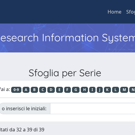
Home
Sfo
 Research Information Syste
Sfoglia per Serie
ai a:
0-9
A
B
C
D
E
F
G
H
I
J
K
L
M
N
o inserisci le iniziali:
tati da 32 a 39 di 39