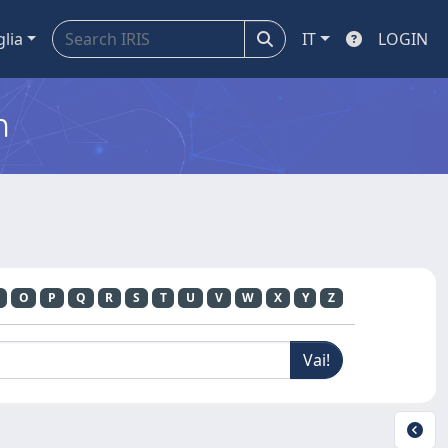
glia
IT
LOGIN
m
O
P
Q
R
S
T
U
V
W
X
Y
Z