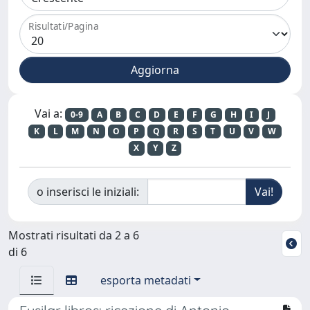
Risultati/Pagina
Vai a:
0-9
A
B
C
D
E
F
G
H
I
J
K
L
M
N
O
P
Q
R
S
T
U
V
W
X
Y
Z
o inserisci le iniziali:
Mostrati risultati da 2 a 6
di 6
esporta metadati