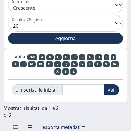
In ordine:
Risultati/Pagina
Vai a:
0-9
A
B
C
D
E
F
G
H
I
J
K
L
M
N
O
P
Q
R
S
T
U
V
W
X
Y
Z
o inserisci le iniziali:
Mostrati risultati da 1 a 2
di 2
esporta metadati