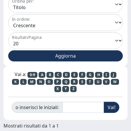
Ordina per:
In ordine:
Risultati/Pagina
Vai a:
0-9
A
B
C
D
E
F
G
H
I
J
K
L
M
N
O
P
Q
R
S
T
U
V
W
X
Y
Z
o inserisci le iniziali:
Mostrati risultati da 1 a 1