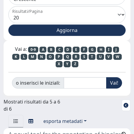
Risultati/Pagina
Vai a:
0-9
A
B
C
D
E
F
G
H
I
J
K
L
M
N
O
P
Q
R
S
T
U
V
W
X
Y
Z
o inserisci le iniziali:
Mostrati risultati da 5 a 6
di 6
esporta metadati