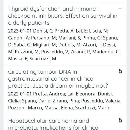
Thyroid dysfunction and immune
checkpoint inhibitors: Effect on survival in
elderly patients
2023-01-01 Donisi, C; Pretta, A; Lai, E; Liscia, N;
Cadoni, A; Persano, M; Mariani, S; Pinna, G; Spanu,
D; Saba, G; Migliari, M; Dubois, M; Atzori, F; Dessi,
M; Puzzoni, M; Pusceddu, V; Ziranu, P; Madeddu, C;
Massa, E; Scartozzi, M
Circulating tumour DNA in
gastrointestinal cancer in clinical
practice: Just a dream or maybe not?
2022-01-01 Pretta, Andrea; Lai, Eleonora; Donisi,
Clelia; Spanu, Dario; Ziranu, Pina; Pusceddu, Valeria;
Puzzoni, Marco; Massa, Elena; Scartozzi, Mario
Hepatocellular carcinoma and
microbiota: Implications for clinical