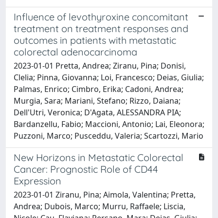
Influence of levothyroxine concomitant
treatment on treatment responses and
outcomes in patients with metastatic
colorectal adenocarcinoma
2023-01-01 Pretta, Andrea; Ziranu, Pina; Donisi,
Clelia; Pinna, Giovanna; Loi, Francesco; Deias, Giulia;
Palmas, Enrico; Cimbro, Erika; Cadoni, Andrea;
Murgia, Sara; Mariani, Stefano; Rizzo, Daiana;
Dell'Utri, Veronica; D'Agata, ALESSANDRA PIA;
Bardanzellu, Fabio; Maccioni, Antonio; Lai, Eleonora;
Puzzoni, Marco; Pusceddu, Valeria; Scartozzi, Mario
New Horizons in Metastatic Colorectal
Cancer: Prognostic Role of CD44
Expression
2023-01-01 Ziranu, Pina; Aimola, Valentina; Pretta,
Andrea; Dubois, Marco; Murru, Raffaele; Liscia,
Nicole; Cau, Flaviana; Persano, Mara; Deias, Giulia;