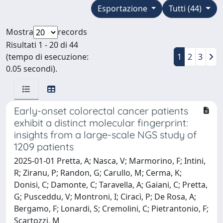
Esportazione
Tutti (44)
Mostra
records
Risultati 1 - 20 di 44
(tempo di esecuzione:
1
2
3
0.05 secondi).
Early-onset colorectal cancer patients
exhibit a distinct molecular fingerprint:
insights from a large-scale NGS study of
1209 patients
2025-01-01 Pretta, A; Nasca, V; Marmorino, F; Intini,
R; Ziranu, P; Randon, G; Carullo, M; Cerma, K;
Donisi, C; Damonte, C; Taravella, A; Gaiani, C; Pretta,
G; Pusceddu, V; Montroni, I; Ciracì, P; De Rosa, A;
Bergamo, F; Lonardi, S; Cremolini, C; Pietrantonio, F;
Scartozzi, M