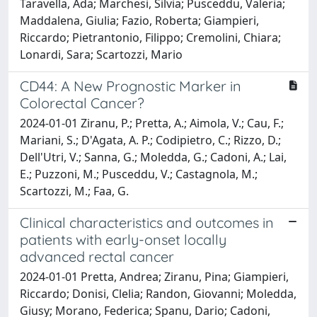
Taravella, Ada; Marchesi, Silvia; Pusceddu, Valeria;
Maddalena, Giulia; Fazio, Roberta; Giampieri,
Riccardo; Pietrantonio, Filippo; Cremolini, Chiara;
Lonardi, Sara; Scartozzi, Mario
CD44: A New Prognostic Marker in
Colorectal Cancer?
2024-01-01 Ziranu, P.; Pretta, A.; Aimola, V.; Cau, F.;
Mariani, S.; D'Agata, A. P.; Codipietro, C.; Rizzo, D.;
Dell'Utri, V.; Sanna, G.; Moledda, G.; Cadoni, A.; Lai,
E.; Puzzoni, M.; Pusceddu, V.; Castagnola, M.;
Scartozzi, M.; Faa, G.
Clinical characteristics and outcomes in
patients with early-onset locally
advanced rectal cancer
2024-01-01 Pretta, Andrea; Ziranu, Pina; Giampieri,
Riccardo; Donisi, Clelia; Randon, Giovanni; Moledda,
Giusy; Morano, Federica; Spanu, Dario; Cadoni,