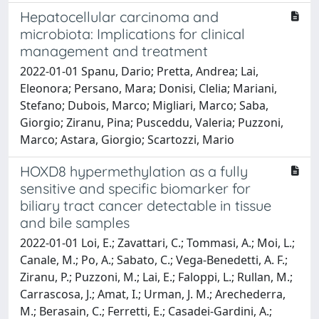
Hepatocellular carcinoma and
microbiota: Implications for clinical
management and treatment
2022-01-01 Spanu, Dario; Pretta, Andrea; Lai,
Eleonora; Persano, Mara; Donisi, Clelia; Mariani,
Stefano; Dubois, Marco; Migliari, Marco; Saba,
Giorgio; Ziranu, Pina; Pusceddu, Valeria; Puzzoni,
Marco; Astara, Giorgio; Scartozzi, Mario
HOXD8 hypermethylation as a fully
sensitive and specific biomarker for
biliary tract cancer detectable in tissue
and bile samples
2022-01-01 Loi, E.; Zavattari, C.; Tommasi, A.; Moi, L.;
Canale, M.; Po, A.; Sabato, C.; Vega-Benedetti, A. F.;
Ziranu, P.; Puzzoni, M.; Lai, E.; Faloppi, L.; Rullan, M.;
Carrascosa, J.; Amat, I.; Urman, J. M.; Arechederra,
M.; Berasain, C.; Ferretti, E.; Casadei-Gardini, A.;