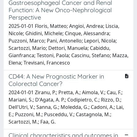
Gastroesophageal Cancer and Renal
Function: A New Onco-Nephrological
Perspective
2025-01-01 Floris, Matteo; Angioi, Andrea; Liscia,
Nicole; Ghidini, Michele; Cinque, Alessandra;
Puzzoni, Marco; Pani, Antonello; Lepori, Nicola;
Scartozzi, Mario; Dettori, Manuela; Cabiddu,
Gianfranca; Testoni, Paola; Cascinu, Stefano; Mazza,
Elena; Trevisani, Francesco
CD44: A New Prognostic Marker in
Colorectal Cancer?
2024-01-01 Ziranu, P.; Pretta, A.; Aimola, V.; Cau, F.;
Mariani, S.; D'Agata, A. P.; Codipietro, C.; Rizzo, D.;
Dell'Utri, V.; Sanna, G.; Moledda, G.; Cadoni, A.; Lai,
E.; Puzzoni, M.; Pusceddu, V.; Castagnola, M.;
Scartozzi, M.; Faa, G.
Clinical characteristics and outcomes in