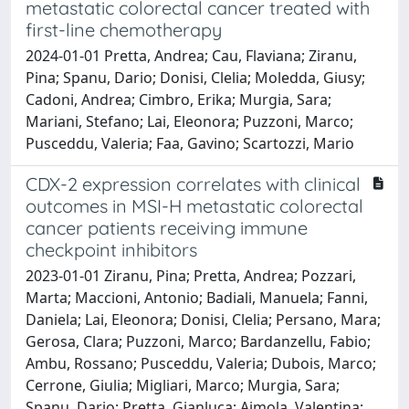
metastatic colorectal cancer treated with
first-line chemotherapy
2024-01-01 Pretta, Andrea; Cau, Flaviana; Ziranu,
Pina; Spanu, Dario; Donisi, Clelia; Moledda, Giusy;
Cadoni, Andrea; Cimbro, Erika; Murgia, Sara;
Mariani, Stefano; Lai, Eleonora; Puzzoni, Marco;
Pusceddu, Valeria; Faa, Gavino; Scartozzi, Mario
CDX-2 expression correlates with clinical
outcomes in MSI-H metastatic colorectal
cancer patients receiving immune
checkpoint inhibitors
2023-01-01 Ziranu, Pina; Pretta, Andrea; Pozzari,
Marta; Maccioni, Antonio; Badiali, Manuela; Fanni,
Daniela; Lai, Eleonora; Donisi, Clelia; Persano, Mara;
Gerosa, Clara; Puzzoni, Marco; Bardanzellu, Fabio;
Ambu, Rossano; Pusceddu, Valeria; Dubois, Marco;
Cerrone, Giulia; Migliari, Marco; Murgia, Sara;
Spanu, Dario; Pretta, Gianluca; Aimola, Valentina;