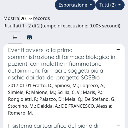
Esportazione
Tutti (2)
Mostra
records
Risultati 1 - 2 di 2 (tempo di esecuzione: 0.005 secondi).
Eventi avversi alla prima
somministrazione di farmaco biologico in
pazienti con malattie infiammatorie
autoimmuni: farmaci e soggetti più a
rischio dai dati del progetto SOSBio
2017-01-01 Fratto, D.; Spinosi, M.; Logreco, A.;
Simiele, F.; Maione, M.; Scillia, C. V.; Maris, P.;
Rongioletti, F.; Palazzo, D.; Mela, Q.; De Stefano, G.;
Stochino, M.; Deidda, A.; DE FRANCESCO, Alessia;
Romero, M.
Il sistema cartografico del piano di