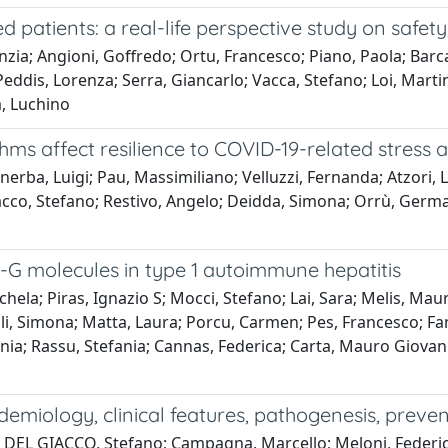
patients: a real-life perspective study on safety
zia; Angioni, Goffredo; Ortu, Francesco; Piano, Paola; Barca, L
Peddis, Lorenza; Serra, Giancarlo; Vacca, Stefano; Loi, Marti
a, Luchino
thms affect resilience to COVID-19-related stress
erba, Luigi; Pau, Massimiliano; Velluzzi, Fernanda; Atzori,
Giacco, Stefano; Restivo, Angelo; Deidda, Simona; Orrù, Ger
-G molecules in type 1 autoimmune hepatitis
ela; Piras, Ignazio S; Mocci, Stefano; Lai, Sara; Melis, Mauriz
nali, Simona; Matta, Laura; Porcu, Carmen; Pes, Francesco; Fa
fania; Rassu, Stefania; Cannas, Federica; Carta, Mauro Giovan
idemiology, clinical features, pathogenesis, pre
e; DEL GIACCO, Stefano; Campagna, Marcello; Meloni, Federi