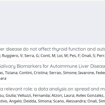
iver disease do not affect thyroid function and a
Ruggiero, V; Serra, G; Conti, M; Loi, M; Pes, F; Onali, S; Perra, 
alivary Biomarkers for Autoimmune Liver Disease
s, Tiziana; Contini, Cristina; Serrao, Simone; Iavarone, Fed
bara
a relevant role: a data analysis on spread and mo
 Giulia; Velluzzi, Fernanda; Atzori, Laura; Aviles Gonzalez
estivo, Angelo; Deidda, Simona; Scano, Alessandra; Onali, Si