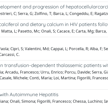
development and progression of hepatocellularcar
estrieri, C; Serra, G; Zolfino, T; Barca, L; Congeddu, E; Ragatzu
iferol and dietary calcium in HIV patients followi
Matta, L; Pasetto, Mc; Onali, S; Cacace, E; Carta, Mg; Barca, 
ola; Cipri, S; Valentini, Md; Cappai, L; Porcella, R; Alba, F; 
Carcassi, C.
s in transfusion-dependent thalassemic patients wit
ia; Arcadu, Francesco; Urru, Enrico; Porcu, Davide; Serra, Gi
Casale, Michele; Conti, Maria; Loi, Martina; Figorilli, France
ts with Autoimmune Hepatitis
ziana; Onali, Simona; Figorilli, Francesco; Chessa, Luchino;