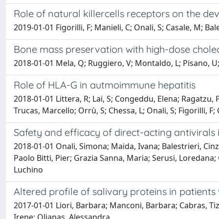
Role of natural killercells receptors on the 
2019-01-01 Figorilli, F; Manieli, C; Onali, S; Casale, M; Bal
Bone mass preservation with high-dose cholecalc
2018-01-01 Mela, Q; Ruggiero, V; Montaldo, L; Pisano, U; 
Role of HLA-G in autmoimmune hepatitis
2018-01-01 Littera, R; Lai, S; Congeddu, Elena; Ragatzu, Pa
Trucas, Marcello; Orrù, S; Chessa, L; Onali, S; Figorilli, F; 
Safety and efficacy of direct-acting antiviral
2018-01-01 Onali, Simona; Maida, Ivana; Balestrieri, Cinz
Paolo Bitti, Pier; Grazia Sanna, Maria; Serusi, Loredana; 
Luchino
Altered profile of salivary proteins in patien
2017-01-01 Liori, Barbara; Manconi, Barbara; Cabras, Ti
Irene; Olianas, Alessandra