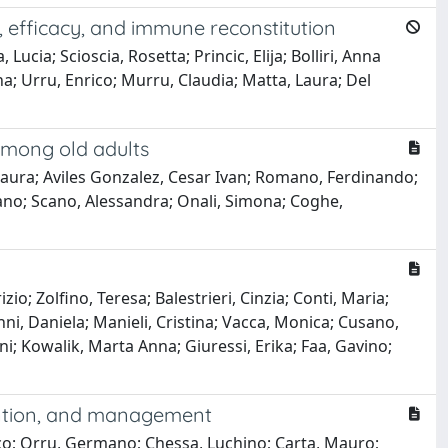
, efficacy, and immune reconstitution
ucia; Scioscia, Rosetta; Princic, Elija; Bolliri, Anna
na; Urru, Enrico; Murru, Claudia; Matta, Laura; Del
 among old adults
 Laura; Aviles Gonzalez, Cesar Ivan; Romano, Ferdinando;
mano; Scano, Alessandra; Onali, Simona; Coghe,
io; Zolfino, Teresa; Balestrieri, Cinzia; Conti, Maria;
nni, Daniela; Manieli, Cristina; Vacca, Monica; Cusano,
ni; Kowalik, Marta Anna; Giuressi, Erika; Faa, Gavino;
vention, and management
co; Orru, Germano; Chessa, Luchino; Carta, Mauro;