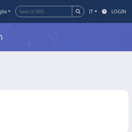
glia
IT
LOGIN
m