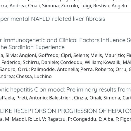
erra, Andrea; Onali, Simona; Zorcolo, Luigi; Restivo, Angelo
erimental NAFLD-related liver fibrosis
mmunogenetic and Clinical Factors Influence Sus
 The Sardinian Experience
Silvia; Angioni, Goffredo; Cipri, Selene; Melis, Maurizio; Fir
oni, Federico; Schirru, Daniele; Cordeddu, William; Kowalik, 
andro, Orrù; Palimodde, Antonella; Perra, Roberto; Orru, Ge
Andrea; Chessa, Luchino
onic hepatitis C on mood: Preliminary results from
aela; Preti, Antonio; Balestrieri, Cinzia; Onali, Simona; Ca
-LIKE RECEPTORS ON PROGRESSION OF HEPAT
a, M; Maddi, R; Loi, V; Ragatzu, P; Congeddu, E; Alba, F; Figoril