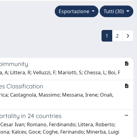
Esportazione
Tutti (30)
1
2
utoimmunity
A; Littera, R; Velluzzi, F; Mariotti, S; Chessa, L; Boi, F
s Classification
erica; Castagnola, Massimo; Messana, Irene; Onali,
rtality in 24 countries
, Cesar Ivan; Romano, Ferdinando; Littera, Roberto;
mona; Kalcev, Goce; Coghe, Ferinando; Minerba, Luigi