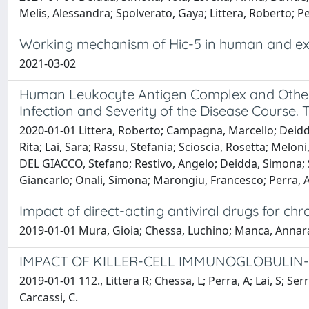
Melis, Alessandra; Spolverato, Gaya; Littera, Roberto; P
Working mechanism of Hic-5 in human and exp
2021-03-02
Human Leukocyte Antigen Complex and Other I
Infection and Severity of the Disease Course.
2020-01-01 Littera, Roberto; Campagna, Marcello; Deidda, 
Rita; Lai, Sara; Rassu, Stefania; Scioscia, Rosetta; Mel
DEL GIACCO, Stefano; Restivo, Angelo; Deidda, Simona; S
Giancarlo; Onali, Simona; Marongiu, Francesco; Perra, 
Impact of direct-acting antiviral drugs for chr
2019-01-01 Mura, Gioia; Chessa, Luchino; Manca, Annaraff
IMPACT OF KILLER-CELL IMMUNOGLOBULIN
2019-01-01 112., Littera R; Chessa, L; Perra, A; Lai, S; Serr
Carcassi, C.