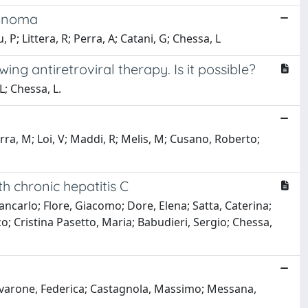
cinoma
, P; Littera, R; Perra, A; Catani, G; Chessa, L
ng antiretroviral therapy. Is it possible?
L; Chessa, L.
Serra, M; Loi, V; Maddi, R; Melis, M; Cusano, Roberto;
h chronic hepatitis C
ancarlo; Flore, Giacomo; Dore, Elena; Satta, Caterina;
sco; Cristina Pasetto, Maria; Babudieri, Sergio; Chessa,
 Iavarone, Federica; Castagnola, Massimo; Messana,