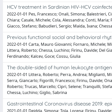
HCV treatment in Sardinian HIV-HCV coinfected 
2022-01-01 Pes, Francesco; Onali, Simona; Balestrieri, Cin
Chiara; Casale, Michele; Cola, Alessandra; Conti, Maria; 
Giacco, Stefano; Babudieri, Sergio; Maida, Ivana; Chess
Previous functional social and behavioral rhy
2022-01-01 Carta, Mauro Giovanni; Fornaro, Michele; Min
Littera, Roberto; Chessa, Luchino; Firinu, Davide; Del 
Ferdinando; Kalcev, Goce; Cossu, Giulia
The double-sided of human leukocyte antigen
2022-01-01 Littera, Roberto; Perra, Andrea; Miglianti, Mich
Serra, Giancarlo; Figorilli, Francesco; Firinu, Davide; O
Roberto; Trucas, Marcello; Cipri, Selene; Tranquilli, Ste
Chessa, Luchino; Giglio, Sabrina
Gastrointestinal Coronavirus disease 2019: ep
2021-01-01 Deidda, Simona; Tola, Lorena; Firinu, David