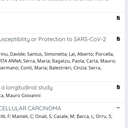
ceptibility or Protection to SARS-CoV-2
inu, Davide; Santus, Simonetta; Lai, Alberto; Porcella,
MARTA ANNA; Serra, Maria; Ragatzu, Paola; Carta, Mauro;
rmano; Conti, Maria; Balestrieri, Cinzia; Serra,
 a longitudinal study
rta, Mauro Giovanni
OCELLULAR CARCINOMA
li, F; Manieli, C; Onali, S; Casale, M; Barca, L; Orru, S;