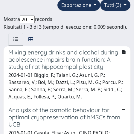
Esportazione
Tutti (3)
Mostra
records
Risultati 1 - 3 di 3 (tempo di esecuzione: 0.009 secondi).
Mixing energy drinks and alcohol during
adolescence impairs brain function: A
study of rat hippocampal plasticity
2024-01-01 Biggio, F.; Talani, G.; Asuni, G. P.;
Bassareo, V.; Boi, M.; Dazzi, L.; Pisu, M. G.; Porcu, P.;
Sanna, E.; Sanna, F.; Serra, M.; Serra, M. P.; Siddi, C.;
Acquas, E.; Follesa, P.; Quartu, M.
Analysis of the osmotic behaviour for
optimal cryopreservation of hMSCs from
UCB
2016-01-01 Casula, Elisa; Asuni, GINO PAOLO;