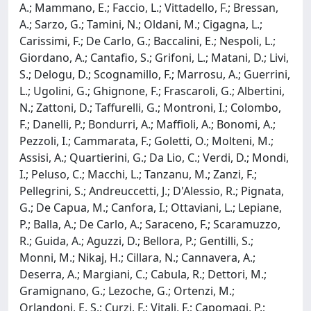
A.; Mammano, E.; Faccio, L.; Vittadello, F.; Bressan,
A.; Sarzo, G.; Tamini, N.; Oldani, M.; Cigagna, L.;
Carissimi, F.; De Carlo, G.; Baccalini, E.; Nespoli, L.;
Giordano, A.; Cantafio, S.; Grifoni, L.; Matani, D.; Livi,
S.; Delogu, D.; Scognamillo, F.; Marrosu, A.; Guerrini,
L.; Ugolini, G.; Ghignone, F.; Frascaroli, G.; Albertini,
N.; Zattoni, D.; Taffurelli, G.; Montroni, I.; Colombo,
F.; Danelli, P.; Bondurri, A.; Maffioli, A.; Bonomi, A.;
Pezzoli, I.; Cammarata, F.; Goletti, O.; Molteni, M.;
Assisi, A.; Quartierini, G.; Da Lio, C.; Verdi, D.; Mondi,
I.; Peluso, C.; Macchi, L.; Tanzanu, M.; Zanzi, F.;
Pellegrini, S.; Andreuccetti, J.; D'Alessio, R.; Pignata,
G.; De Capua, M.; Canfora, I.; Ottaviani, L.; Lepiane,
P.; Balla, A.; De Carlo, A.; Saraceno, F.; Scaramuzzo,
R.; Guida, A.; Aguzzi, D.; Bellora, P.; Gentilli, S.;
Monni, M.; Nikaj, H.; Cillara, N.; Cannavera, A.;
Deserra, A.; Margiani, C.; Cabula, R.; Dettori, M.;
Gramignano, G.; Lezoche, G.; Ortenzi, M.;
Orlandoni, E. S.; Curzi, F.; Vitali, F.; Capomagi, P.;