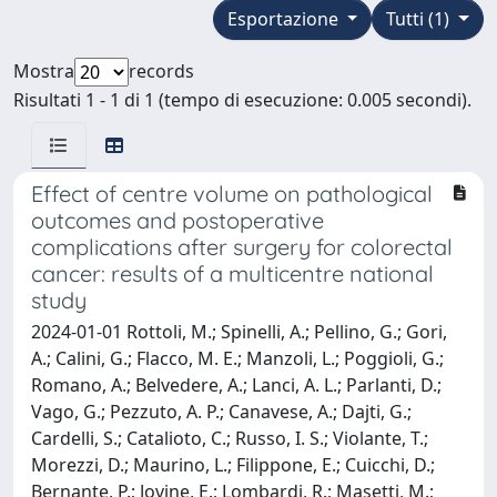
Esportazione
Tutti (1)
Mostra
records
Risultati 1 - 1 di 1 (tempo di esecuzione: 0.005 secondi).
Effect of centre volume on pathological
outcomes and postoperative
complications after surgery for colorectal
cancer: results of a multicentre national
study
2024-01-01 Rottoli, M.; Spinelli, A.; Pellino, G.; Gori,
A.; Calini, G.; Flacco, M. E.; Manzoli, L.; Poggioli, G.;
Romano, A.; Belvedere, A.; Lanci, A. L.; Parlanti, D.;
Vago, G.; Pezzuto, A. P.; Canavese, A.; Dajti, G.;
Cardelli, S.; Catalioto, C.; Russo, I. S.; Violante, T.;
Morezzi, D.; Maurino, L.; Filippone, E.; Cuicchi, D.;
Bernante, P.; Jovine, E.; Lombardi, R.; Masetti, M.;