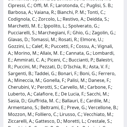
Cipressi, C.; Offi, M. F.; Larotonda, C.; Puglisi, S. B.;
Barbosa, A.; Vaiana, R.; Bianchi, P. M.; Tonti, C.;
Codignola, C.; Zorcolo, L.; Restivo, A.; Deidda, S.;
Marchetti, M. E.; Ippolito, L.; Spolverato, G.;
Pucciarelli, S.; Marchegiani, F.; Ghio, G.; Zagolin, G.;
Glavas, D.; Tomassi, M.; Rosati, R.; Elmore, U.;
Gozzini, L.; Calef, R.; Puccetti, F.; Cossu, A.; Vignali,
A.; Morino, M.; Allaix, M. E.; Cannata, G.; Lombardi,
E.; Ammirati, C. A.; Piceni, C.; Buccianti, P.; Balestri,
R.; Puccini, M.; Pezzati, D.; D'Ischia, R.; Asta, V. F.;
Sargenti, B.; Taddei, G.; Bonari, F.; Boni, G.; Ferrero,
A.; Mineccia, M.; Gonella, F.; Palisi, M.; Danese, F.;
Cherubini, V.; Perotti, S.; Carvello, M.; Carbone, F.;
Luberto, A.; Calafiore, E.; De Lucia, F.; Sacchi, M.;
Sasia, D.; Giuffrida, M. C.; Ballauri, E.; Cardile, M.;
Armentano, S.; Beltrami, E.; Preve, G.; Vercellone, B.;
Mozzon, M.; Folliero, C.; Lirusso, C.; Vecchiato, M.;
Ziccarelli, A.; Gattesco, D.; Moretti, L.; Crestale, S.;