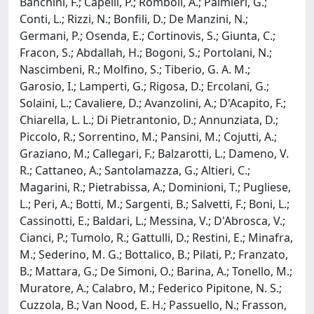
Banchini, F.; Capelli, P.; Romboli, A.; Palmieri, G.;
Conti, L.; Rizzi, N.; Bonfili, D.; De Manzini, N.;
Germani, P.; Osenda, E.; Cortinovis, S.; Giunta, C.;
Fracon, S.; Abdallah, H.; Bogoni, S.; Portolani, N.;
Nascimbeni, R.; Molfino, S.; Tiberio, G. A. M.;
Garosio, I.; Lamperti, G.; Rigosa, D.; Ercolani, G.;
Solaini, L.; Cavaliere, D.; Avanzolini, A.; D'Acapito, F.;
Chiarella, L. L.; Di Pietrantonio, D.; Annunziata, D.;
Piccolo, R.; Sorrentino, M.; Pansini, M.; Cojutti, A.;
Graziano, M.; Callegari, F.; Balzarotti, L.; Dameno, V.
R.; Cattaneo, A.; Santolamazza, G.; Altieri, C.;
Magarini, R.; Pietrabissa, A.; Dominioni, T.; Pugliese,
L.; Peri, A.; Botti, M.; Sargenti, B.; Salvetti, F.; Boni, L.;
Cassinotti, E.; Baldari, L.; Messina, V.; D'Abrosca, V.;
Cianci, P.; Tumolo, R.; Gattulli, D.; Restini, E.; Minafra,
M.; Sederino, M. G.; Bottalico, B.; Pilati, P.; Franzato,
B.; Mattara, G.; De Simoni, O.; Barina, A.; Tonello, M.;
Muratore, A.; Calabro, M.; Federico Pipitone, N. S.;
Cuzzola, B.; Van Nood, E. H.; Passuello, N.; Frasson,