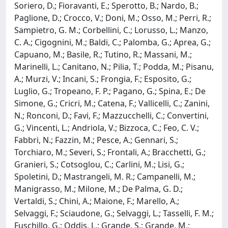
Soriero, D.; Fioravanti, E.; Sperotto, B.; Nardo, B.;
Paglione, D.; Crocco, V.; Doni, M.; Osso, M.; Perri, R.;
Sampietro, G. M.; Corbellini, C.; Lorusso, L.; Manzo,
C. A.; Cigognini, M.; Baldi, C.; Palomba, G.; Aprea, G.;
Capuano, M.; Basile, R.; Tutino, R.; Massani, M.;
Marinelli, L.; Canitano, N.; Pilia, T.; Podda, M.; Pisanu,
A.; Murzi, V.; Incani, S.; Frongia, F.; Esposito, G.;
Luglio, G.; Tropeano, F. P.; Pagano, G.; Spina, E.; De
Simone, G.; Cricri, M.; Catena, F.; Vallicelli, C.; Zanini,
N.; Ronconi, D.; Favi, F.; Mazzucchelli, C.; Convertini,
G.; Vincenti, L.; Andriola, V.; Bizzoca, C.; Feo, C. V.;
Fabbri, N.; Fazzin, M.; Pesce, A.; Gennari, S.;
Torchiaro, M.; Severi, S.; Frontali, A.; Bracchetti, G.;
Granieri, S.; Cotsoglou, C.; Carlini, M.; Lisi, G.;
Spoletini, D.; Mastrangeli, M. R.; Campanelli, M.;
Manigrasso, M.; Milone, M.; De Palma, G. D.;
Vertaldi, S.; Chini, A.; Maione, F.; Marello, A.;
Selvaggi, F.; Sciaudone, G.; Selvaggi, L.; Tasselli, F. M.;
Fuschillo, G.; Oddis, L.; Grande, S.; Grande, M.;