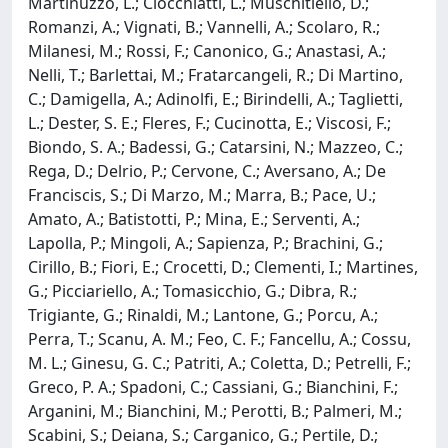
Martinuzzo, L.; Clocchiatti, L.; Muschitiello, D.;
Romanzi, A.; Vignati, B.; Vannelli, A.; Scolaro, R.;
Milanesi, M.; Rossi, F.; Canonico, G.; Anastasi, A.;
Nelli, T.; Barlettai, M.; Fratarcangeli, R.; Di Martino,
C.; Damigella, A.; Adinolfi, E.; Birindelli, A.; Taglietti,
L.; Dester, S. E.; Fleres, F.; Cucinotta, E.; Viscosi, F.;
Biondo, S. A.; Badessi, G.; Catarsini, N.; Mazzeo, C.;
Rega, D.; Delrio, P.; Cervone, C.; Aversano, A.; De
Franciscis, S.; Di Marzo, M.; Marra, B.; Pace, U.;
Amato, A.; Batistotti, P.; Mina, E.; Serventi, A.;
Lapolla, P.; Mingoli, A.; Sapienza, P.; Brachini, G.;
Cirillo, B.; Fiori, E.; Crocetti, D.; Clementi, I.; Martines,
G.; Picciariello, A.; Tomasicchio, G.; Dibra, R.;
Trigiante, G.; Rinaldi, M.; Lantone, G.; Porcu, A.;
Perra, T.; Scanu, A. M.; Feo, C. F.; Fancellu, A.; Cossu,
M. L.; Ginesu, G. C.; Patriti, A.; Coletta, D.; Petrelli, F.;
Greco, P. A.; Spadoni, C.; Cassiani, G.; Bianchini, F.;
Arganini, M.; Bianchini, M.; Perotti, B.; Palmeri, M.;
Scabini, S.; Deiana, S.; Carganico, G.; Pertile, D.;