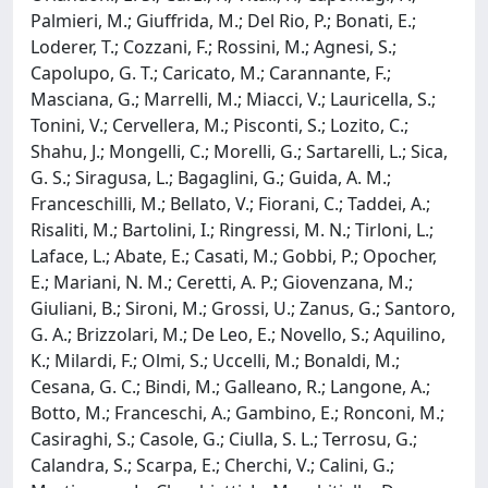
Palmieri, M.; Giuffrida, M.; Del Rio, P.; Bonati, E.;
Loderer, T.; Cozzani, F.; Rossini, M.; Agnesi, S.;
Capolupo, G. T.; Caricato, M.; Carannante, F.;
Masciana, G.; Marrelli, M.; Miacci, V.; Lauricella, S.;
Tonini, V.; Cervellera, M.; Pisconti, S.; Lozito, C.;
Shahu, J.; Mongelli, C.; Morelli, G.; Sartarelli, L.; Sica,
G. S.; Siragusa, L.; Bagaglini, G.; Guida, A. M.;
Franceschilli, M.; Bellato, V.; Fiorani, C.; Taddei, A.;
Risaliti, M.; Bartolini, I.; Ringressi, M. N.; Tirloni, L.;
Laface, L.; Abate, E.; Casati, M.; Gobbi, P.; Opocher,
E.; Mariani, N. M.; Ceretti, A. P.; Giovenzana, M.;
Giuliani, B.; Sironi, M.; Grossi, U.; Zanus, G.; Santoro,
G. A.; Brizzolari, M.; De Leo, E.; Novello, S.; Aquilino,
K.; Milardi, F.; Olmi, S.; Uccelli, M.; Bonaldi, M.;
Cesana, G. C.; Bindi, M.; Galleano, R.; Langone, A.;
Botto, M.; Franceschi, A.; Gambino, E.; Ronconi, M.;
Casiraghi, S.; Casole, G.; Ciulla, S. L.; Terrosu, G.;
Calandra, S.; Scarpa, E.; Cherchi, V.; Calini, G.;