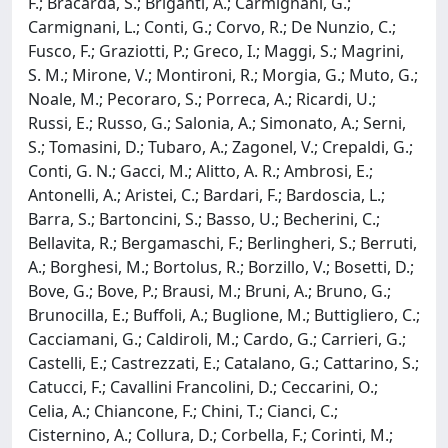
F.; Bracarda, S.; Briganti, A.; Carmignani, G.;
Carmignani, L.; Conti, G.; Corvo, R.; De Nunzio, C.;
Fusco, F.; Graziotti, P.; Greco, I.; Maggi, S.; Magrini,
S. M.; Mirone, V.; Montironi, R.; Morgia, G.; Muto, G.;
Noale, M.; Pecoraro, S.; Porreca, A.; Ricardi, U.;
Russi, E.; Russo, G.; Salonia, A.; Simonato, A.; Serni,
S.; Tomasini, D.; Tubaro, A.; Zagonel, V.; Crepaldi, G.;
Conti, G. N.; Gacci, M.; Alitto, A. R.; Ambrosi, E.;
Antonelli, A.; Aristei, C.; Bardari, F.; Bardoscia, L.;
Barra, S.; Bartoncini, S.; Basso, U.; Becherini, C.;
Bellavita, R.; Bergamaschi, F.; Berlingheri, S.; Berruti,
A.; Borghesi, M.; Bortolus, R.; Borzillo, V.; Bosetti, D.;
Bove, G.; Bove, P.; Brausi, M.; Bruni, A.; Bruno, G.;
Brunocilla, E.; Buffoli, A.; Buglione, M.; Buttigliero, C.;
Cacciamani, G.; Caldiroli, M.; Cardo, G.; Carrieri, G.;
Castelli, E.; Castrezzati, E.; Catalano, G.; Cattarino, S.;
Catucci, F.; Cavallini Francolini, D.; Ceccarini, O.;
Celia, A.; Chiancone, F.; Chini, T.; Cianci, C.;
Cisternino, A.; Collura, D.; Corbella, F.; Corinti, M.;