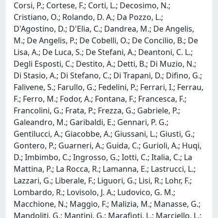
Corsi, P.; Cortese, F.; Corti, L.; Decosimo, N.;
Cristiano, O.; Rolando, D. A.; Da Pozzo, L.;
D'Agostino, D.; D'Elia, C.; Dandrea, M.; De Angelis,
M.; De Angelis, P.; De Cobelli, O.; De Concilio, B.; De
Lisa, A.; De Luca, S.; De Stefani, A.; Deantoni, C. L.;
Degli Esposti, C.; Destito, A.; Detti, B.; Di Muzio, N.;
Di Stasio, A.; Di Stefano, C.; Di Trapani, D.; Difino, G.;
Falivene, S.; Farullo, G.; Fedelini, P.; Ferrari, I.; Ferrau,
F.; Ferro, M.; Fodor, A.; Fontana, F.; Francesca, F.;
Francolini, G.; Frata, P.; Frezza, G.; Gabriele, P.;
Galeandro, M.; Garibaldi, E.; Gennari, P. G.;
Gentilucci, A.; Giacobbe, A.; Giussani, L.; Giusti, G.;
Gontero, P.; Guarneri, A.; Guida, C.; Gurioli, A.; Huqi,
D.; Imbimbo, C.; Ingrosso, G.; Iotti, C.; Italia, C.; La
Mattina, P.; La Rocca, R.; Lamanna, E.; Lastrucci, L.;
Lazzari, G.; Liberale, F.; Liguori, G.; Lisi, R.; Lohr, F.;
Lombardo, R.; Lovisolo, J. A.; Ludovico, G. M.;
Macchione, N.; Maggio, F.; Malizia, M.; Manasse, G.;
Mandoliti, G.; Mantini, G.; Marafioti, L.; Marciello, L.;