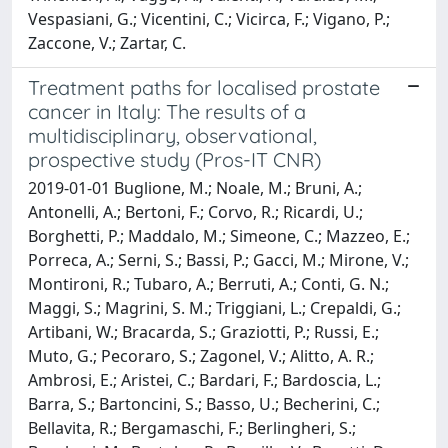
Vespasiani, G.; Vicentini, C.; Vicirca, F.; Vigano, P.;
Zaccone, V.; Zartar, C.
Treatment paths for localised prostate
cancer in Italy: The results of a
multidisciplinary, observational,
prospective study (Pros-IT CNR)
2019-01-01 Buglione, M.; Noale, M.; Bruni, A.;
Antonelli, A.; Bertoni, F.; Corvo, R.; Ricardi, U.;
Borghetti, P.; Maddalo, M.; Simeone, C.; Mazzeo, E.;
Porreca, A.; Serni, S.; Bassi, P.; Gacci, M.; Mirone, V.;
Montironi, R.; Tubaro, A.; Berruti, A.; Conti, G. N.;
Maggi, S.; Magrini, S. M.; Triggiani, L.; Crepaldi, G.;
Artibani, W.; Bracarda, S.; Graziotti, P.; Russi, E.;
Muto, G.; Pecoraro, S.; Zagonel, V.; Alitto, A. R.;
Ambrosi, E.; Aristei, C.; Bardari, F.; Bardoscia, L.;
Barra, S.; Bartoncini, S.; Basso, U.; Becherini, C.;
Bellavita, R.; Bergamaschi, F.; Berlingheri, S.;