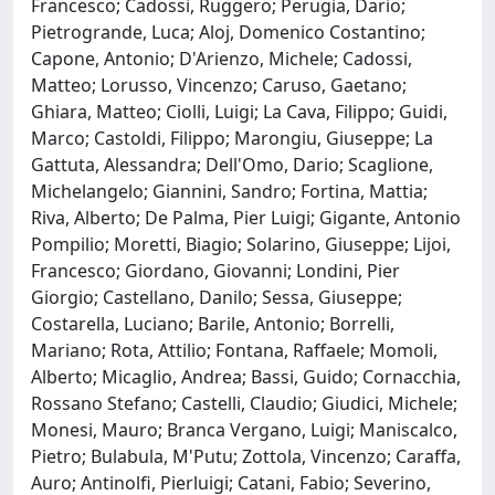
Francesco; Cadossi, Ruggero; Perugia, Dario;
Pietrogrande, Luca; Aloj, Domenico Costantino;
Capone, Antonio; D'Arienzo, Michele; Cadossi,
Matteo; Lorusso, Vincenzo; Caruso, Gaetano;
Ghiara, Matteo; Ciolli, Luigi; La Cava, Filippo; Guidi,
Marco; Castoldi, Filippo; Marongiu, Giuseppe; La
Gattuta, Alessandra; Dell'Omo, Dario; Scaglione,
Michelangelo; Giannini, Sandro; Fortina, Mattia;
Riva, Alberto; De Palma, Pier Luigi; Gigante, Antonio
Pompilio; Moretti, Biagio; Solarino, Giuseppe; Lijoi,
Francesco; Giordano, Giovanni; Londini, Pier
Giorgio; Castellano, Danilo; Sessa, Giuseppe;
Costarella, Luciano; Barile, Antonio; Borrelli,
Mariano; Rota, Attilio; Fontana, Raffaele; Momoli,
Alberto; Micaglio, Andrea; Bassi, Guido; Cornacchia,
Rossano Stefano; Castelli, Claudio; Giudici, Michele;
Monesi, Mauro; Branca Vergano, Luigi; Maniscalco,
Pietro; Bulabula, M'Putu; Zottola, Vincenzo; Caraffa,
Auro; Antinolfi, Pierluigi; Catani, Fabio; Severino,