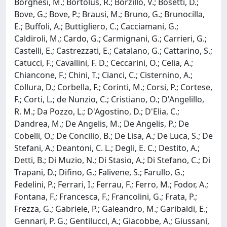
Borghesi, M.; Bortolus, R.; Borzillo, V.; Bosetti, D.;
Bove, G.; Bove, P.; Brausi, M.; Bruno, G.; Brunocilla,
E.; Buffoli, A.; Buttigliero, C.; Cacciamani, G.;
Caldiroli, M.; Cardo, G.; Carmignani, G.; Carrieri, G.;
Castelli, E.; Castrezzati, E.; Catalano, G.; Cattarino, S.;
Catucci, F.; Cavallini, F. D.; Ceccarini, O.; Celia, A.;
Chiancone, F.; Chini, T.; Cianci, C.; Cisternino, A.;
Collura, D.; Corbella, F.; Corinti, M.; Corsi, P.; Cortese,
F.; Corti, L.; de Nunzio, C.; Cristiano, O.; D'Angelillo,
R. M.; Da Pozzo, L.; D'Agostino, D.; D'Elia, C.;
Dandrea, M.; De Angelis, M.; De Angelis, P.; De
Cobelli, O.; De Concilio, B.; De Lisa, A.; De Luca, S.; De
Stefani, A.; Deantoni, C. L.; Degli, E. C.; Destito, A.;
Detti, B.; Di Muzio, N.; Di Stasio, A.; Di Stefano, C.; Di
Trapani, D.; Difino, G.; Falivene, S.; Farullo, G.;
Fedelini, P.; Ferrari, I.; Ferrau, F.; Ferro, M.; Fodor, A.;
Fontana, F.; Francesca, F.; Francolini, G.; Frata, P.;
Frezza, G.; Gabriele, P.; Galeandro, M.; Garibaldi, E.;
Gennari, P. G.; Gentilucci, A.; Giacobbe, A.; Giussani,