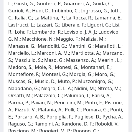
L.; Giusti, G.; Gontero, P.; Guarneri, A.; Guida, C.;
Gurioli, A.; Huqi, D.; Imbimbo, C.; Ingrosso, G.; Iotti,
C.; Italia, C.; La Mattina, P.; La Rocca, R.; Lamanna, E.;
Lastrucci, L.; Lazzari, G.; Liberale, F.; Liguori, G.; Lisi,
R.; Lohr, F.; Lombardo, R.; Lovisolo, J. A. J.; Ludovico,
G. M.; Macchione, N.; Maggio, F.; Malizia, M.;
Manasse, G.; Mandoliti, G.; Mantini, G.; Marafioti, L.;
Marciello, L.; Marconi, A. M.; Martilotta, A.; Marzano,
S.; Masciullo, S.; Maso, G.; Massenzo, A.; Mearini, L.;
Medoro, S.; Mole, R.; Monesi, G.; Montanari, E.;
Montefiore, F.; Montesi, G.; Morgia, G.; Moro, G.;
Muscas, G.; Musio, D.; Muto, P.; Muzzonigro, G.;
Napodano, G.; Negro, C. L. A.; Nidini, M.; Ntreta, M.;
Orsatti, M.; Palazzolo, C.; Palumbo, I.; Parisi, A.;
Parma, P.; Pavan, N.; Pericolini, M.; Pinto, F.; Pistone,
A.; Pizzuti, V.; Platania, A.; Polli, C.; Pomara, G.; Ponti,
E.; Porcaro, A. B.; Porpiglia, F.; Pugliese, D.; Pycha, A.;
Raguso, G.; Rampini, A.; Randone, D. F.; Roboldi, V.;
Roscigno, M.; Ruggieri, M. P.; Ruoppo, G.;