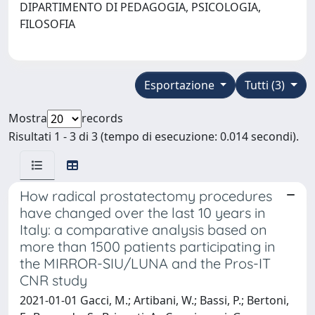
DIPARTIMENTO DI PEDAGOGIA, PSICOLOGIA,
FILOSOFIA
Esportazione
Tutti (3)
Mostra
records
Risultati 1 - 3 di 3 (tempo di esecuzione: 0.014 secondi).
How radical prostatectomy procedures
have changed over the last 10 years in
Italy: a comparative analysis based on
more than 1500 patients participating in
the MIRROR-SIU/LUNA and the Pros-IT
CNR study
2021-01-01 Gacci, M.; Artibani, W.; Bassi, P.; Bertoni,