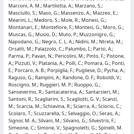
Marconi, A. M.; Martilotta, A.; Marzano, S.;
Masciullo, S.; Maso, G.; Massenzo, A.; Mazzeo, E.;
Mearini, L.; Medoro, S.; Mole, R.; Monesi, G.;
Montanari, E.; Montefiore, F.; Montesi, G.; Moro, G.;
Muscas, G.; Musio, D.; Muto, P.; Muzzonigro, G.;
Napodano, G.; Negro, C. L. A.; Nidini, M.; Ntreta, M.;
Orsatti, M.; Palazzolo, C.; Palumbo, I.; Parisi, A.;
Parma, P.; Pavan, N.; Pericolini, M.; Pinto, F.; Pistone,
A.; Pizzuti, V.; Platania, A.; Polli, C.; Pomara, G.; Ponti,
E.; Porcaro, A. B.; Porpiglia, F.; Pugliese, D.; Pycha, A.;
Raguso, G.; Rampini, A.; Randone, D. F.; Roboldi, V.;
Roscigno, M.; Ruggieri, M. P.; Ruoppo, G.;
Sanseverino, R.; Santacaterina, A.; Santarsieri, M.;
Santoni, R.; Scagliarini, S.; Scagliotti, G. V.; Scanzi,
M.; Scarcia, M.; Schiavina, R.; Sciarra, A.; Sciorio, C.;
Scolaro, T.; Scuzzarella, S.; Selvaggio, O.; Serao, A.;
Signor, M. A.; Silvani, M.; Silvano, G.; Silvestris, F.;
Simeone, C.; Simone, V.; Spagnoletti, G.; Spinelli, M.