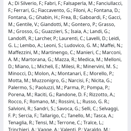
A.; Di Silverio, F.; Fabri, F.; Falsaperla, M.; Fanciullacci,
F.; Ferrari, G.; Fiaccavento, G.; Filoni, A.; Fontana, D.;
Fontana, G.; Ghabin, H.; Frea, B.; Gaboardi, F.; Gacci,
M.; Gentile, V.; Giandotti, M.; Gontero, P.; Grasso,
M.; Grosso, G.; Guazzieri, S.; Isaia, A.; Landi, G.;
Landolfi, R.; Larcher, P.; Laurenti, C.; Lavelli, D.; Leidi,
G. L.; Lembo, A.; Leoni, S.; Ludovico, G. M.; Maffei, N.;
Maffezzini, M.; Martinengo, C.; Manieri, C.; Marconi,
A. M.; Martorana, G.; Mazza, R.; Medica, M.; Melloni,
D.; Miano, L.; Micheli, E.; Milesi, R.; Minervini, M. S.;
Minocci, D.; Molon, A.; Montanari, E.; Morello, P.;
Motta, M.; Muzzonigro, G.; Narcisi, F.; Nicita, G.;
Palermo, S.; Paoluzzi, M.; Parma, P.; Pompa, P.;
Porena, M.; Raciti, G.; Randone, D. F.; Rizzotto, A.;
Rocco, F.; Romano, M.; Rossini, L.; Russo, G. R.;
Salvioni, R.; Sandri, S.; Savoca, G.; Selli, C.; Selvaggi,
F. P.; Sercia, F.; Tallarigo, C.; Tanello, M.; Tasca, A.;
Tenaglia, R.; Tensi, M.; Terrone, C.; Tralce, L.;
Trinchieri, A.; Vagge, A.; Valenti, P.; Varaldo, M.;