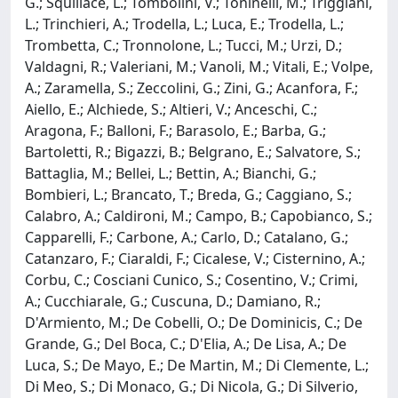
G.; Squillace, L.; Tombolini, V.; Toninelli, M.; Triggiani,
L.; Trinchieri, A.; Trodella, L.; Luca, E.; Trodella, L.;
Trombetta, C.; Tronnolone, L.; Tucci, M.; Urzi, D.;
Valdagni, R.; Valeriani, M.; Vanoli, M.; Vitali, E.; Volpe,
A.; Zaramella, S.; Zeccolini, G.; Zini, G.; Acanfora, F.;
Aiello, E.; Alchiede, S.; Altieri, V.; Anceschi, C.;
Aragona, F.; Balloni, F.; Barasolo, E.; Barba, G.;
Bartoletti, R.; Bigazzi, B.; Belgrano, E.; Salvatore, S.;
Battaglia, M.; Bellei, L.; Bettin, A.; Bianchi, G.;
Bombieri, L.; Brancato, T.; Breda, G.; Caggiano, S.;
Calabro, A.; Caldironi, M.; Campo, B.; Capobianco, S.;
Capparelli, F.; Carbone, A.; Carlo, D.; Catalano, G.;
Catanzaro, F.; Ciaraldi, F.; Cicalese, V.; Cisternino, A.;
Corbu, C.; Cosciani Cunico, S.; Cosentino, V.; Crimi,
A.; Cucchiarale, G.; Cuscuna, D.; Damiano, R.;
D'Armiento, M.; De Cobelli, O.; De Dominicis, C.; De
Grande, G.; Del Boca, C.; D'Elia, A.; De Lisa, A.; De
Luca, S.; De Mayo, E.; De Martin, M.; Di Clemente, L.;
Di Meo, S.; Di Monaco, G.; Di Nicola, G.; Di Silverio,