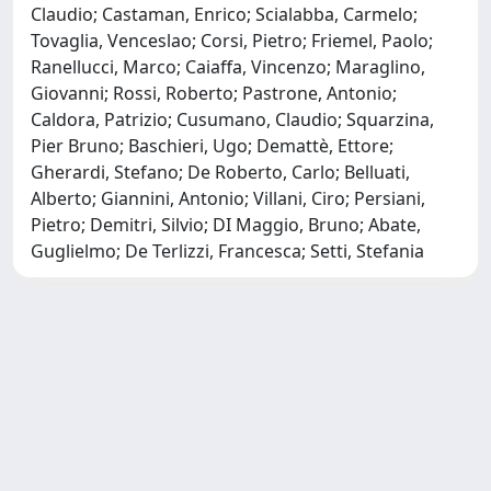
Claudio; Castaman, Enrico; Scialabba, Carmelo;
Tovaglia, Venceslao; Corsi, Pietro; Friemel, Paolo;
Ranellucci, Marco; Caiaffa, Vincenzo; Maraglino,
Giovanni; Rossi, Roberto; Pastrone, Antonio;
Caldora, Patrizio; Cusumano, Claudio; Squarzina,
Pier Bruno; Baschieri, Ugo; Demattè, Ettore;
Gherardi, Stefano; De Roberto, Carlo; Belluati,
Alberto; Giannini, Antonio; Villani, Ciro; Persiani,
Pietro; Demitri, Silvio; DI Maggio, Bruno; Abate,
Guglielmo; De Terlizzi, Francesca; Setti, Stefania
Powered by
IRIS
-
about IRIS
-
Utilizzo dei cookie
-
Privacy
Copyright © 2026