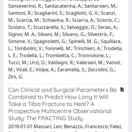
Sanseverino, R.; Santacaterina, A.; Santarsieri, M.;
Santoni, R.; Scagliarini, S.; Scagliotti, G. V.; Scanzi,
M.; Scarcia, M.; Schiavina, R.; Sciarra, A.; Sciorio, C.;
Scolaro, T.; Scuzzarella, S.; Selvaggio, O.; Serao, A.;
Signor, M. A.; Silvani, M.; Silvano, G.; Silvestris, F.;
Simone, V.; Spagnoletti, G.; Spinelli, M. G.; Squillace,
L.; Tombolini, V.; Toninelli, M.; Trinchieri, A.; Trodella,
L. E.; Trodella, L.; Trombetta, C.; Tronnolone, L.;
Tucci, M.; Urzi, D.; Valdagni, R.; Valeriani, M.; Vanoli,
M.; Vitali, E.; Volpe, A.; Zaramella, S.; Zeccolini, G.;
Zini, G.
Can Clinical and Surgical Parameters Be
Combined to Predict How Long It Will
Take a Tibia Fracture to Heal? A
Prospective Multicentre Observational
Study: The FRACTING Study
2018-01-01 Massari, Leo; Benazzo, Francesco; Falez,