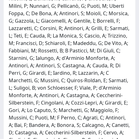
Milini, P; Nunnari, G; Pellicanò, G; Puoti, M; Uberti
Foppa, C; De Bona, A; Antinori, S; Moioli, C; Morsica,
G; Gazzola, L; Giacomelli, A; Gentile, I; Borrelli, F;
Lazzaretti, C; Corsini, R; Antinori, A; Grilli, E; Sarmati,
L; Teti, E; Cauda, R; La Monica, S; Cascio, A; Trizzino,
M; Francisci, D; Schiaroli, E; Madeddu, G; De Vito, A;
Fabbiani, M; Rossetti, B; B Pasticci, M; Di Giuli, C;
Starnini, G; Ialungo, A; d'Arminio Monforte, A;
Antinori, A; Antinori, S; Castagna, A; Cauda, R; Di
Perri, G; Girardi, E; Iardino, R; Lazzarin, A; C
Marchetti, G; Mussini, C; Quiros-Roldan, E; Sarmati,
L; Suligoi, B; von Schloesser, F; Viale, P; d'Arminio
Monforte, A; Antinori, A; Castagna, A; Ceccherini-
Silberstein, F; Cingolani, A; Cozzi-Lepri, A; Girardi, E;
Gori, A; Lo Caputo, S; Marchetti, G; Maggiolo, F;
Mussini, C; Puoti, M; F Perno, C; Agrati, C; Antinori,
A; Bai, F; Bandera, A; Bonora, S; Calcagno, A; Canetti,
D; Castagna, A; Ceccherini-Silberstein, F; Cervo, A;