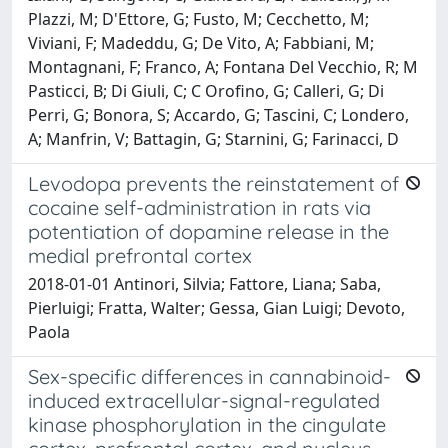
Plazzi, M; D'Ettore, G; Fusto, M; Cecchetto, M;
Viviani, F; Madeddu, G; De Vito, A; Fabbiani, M;
Montagnani, F; Franco, A; Fontana Del Vecchio, R; M
Pasticci, B; Di Giuli, C; C Orofino, G; Calleri, G; Di
Perri, G; Bonora, S; Accardo, G; Tascini, C; Londero,
A; Manfrin, V; Battagin, G; Starnini, G; Farinacci, D
Levodopa prevents the reinstatement of
cocaine self-administration in rats via
potentiation of dopamine release in the
medial prefrontal cortex
2018-01-01 Antinori, Silvia; Fattore, Liana; Saba,
Pierluigi; Fratta, Walter; Gessa, Gian Luigi; Devoto,
Paola
Sex-specific differences in cannabinoid-
induced extracellular-signal-regulated
kinase phosphorylation in the cingulate