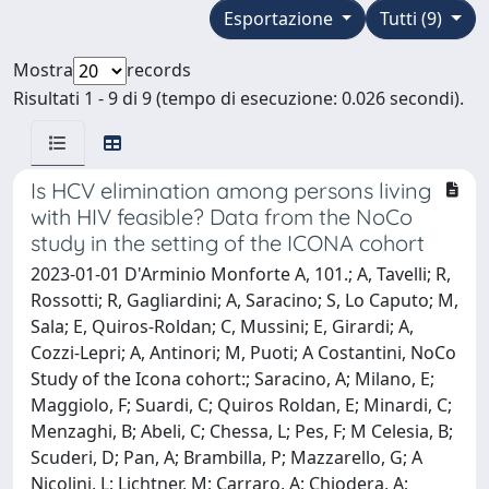
Esportazione
Tutti (9)
Mostra
records
Risultati 1 - 9 di 9 (tempo di esecuzione: 0.026 secondi).
Is HCV elimination among persons living
with HIV feasible? Data from the NoCo
study in the setting of the ICONA cohort
2023-01-01 D'Arminio Monforte A, 101.; A, Tavelli; R,
Rossotti; R, Gagliardini; A, Saracino; S, Lo Caputo; M,
Sala; E, Quiros-Roldan; C, Mussini; E, Girardi; A,
Cozzi-Lepri; A, Antinori; M, Puoti; A Costantini, NoCo
Study of the Icona cohort:; Saracino, A; Milano, E;
Maggiolo, F; Suardi, C; Quiros Roldan, E; Minardi, C;
Menzaghi, B; Abeli, C; Chessa, L; Pes, F; M Celesia, B;
Scuderi, D; Pan, A; Brambilla, P; Mazzarello, G; A
Nicolini, L; Lichtner, M; Carraro, A; Chiodera, A;