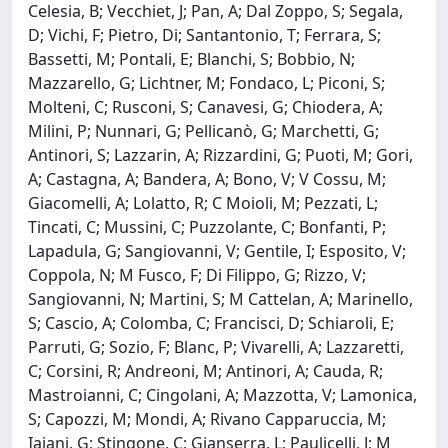
Celesia, B; Vecchiet, J; Pan, A; Dal Zoppo, S; Segala,
D; Vichi, F; Pietro, Di; Santantonio, T; Ferrara, S;
Bassetti, M; Pontali, E; Blanchi, S; Bobbio, N;
Mazzarello, G; Lichtner, M; Fondaco, L; Piconi, S;
Molteni, C; Rusconi, S; Canavesi, G; Chiodera, A;
Milini, P; Nunnari, G; Pellicanò, G; Marchetti, G;
Antinori, S; Lazzarin, A; Rizzardini, G; Puoti, M; Gori,
A; Castagna, A; Bandera, A; Bono, V; V Cossu, M;
Giacomelli, A; Lolatto, R; C Moioli, M; Pezzati, L;
Tincati, C; Mussini, C; Puzzolante, C; Bonfanti, P;
Lapadula, G; Sangiovanni, V; Gentile, I; Esposito, V;
Coppola, N; M Fusco, F; Di Filippo, G; Rizzo, V;
Sangiovanni, N; Martini, S; M Cattelan, A; Marinello,
S; Cascio, A; Colomba, C; Francisci, D; Schiaroli, E;
Parruti, G; Sozio, F; Blanc, P; Vivarelli, A; Lazzaretti,
C; Corsini, R; Andreoni, M; Antinori, A; Cauda, R;
Mastroianni, C; Cingolani, A; Mazzotta, V; Lamonica,
S; Capozzi, M; Mondi, A; Rivano Capparuccia, M;
Iaiani, G; Stingone, C; Gianserra, L; Paulicelli, J; M