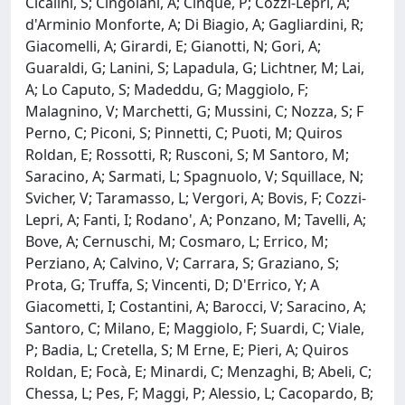
Cicalini, S; Cingolani, A; Cinque, P; Cozzi-Lepri, A;
d'Arminio Monforte, A; Di Biagio, A; Gagliardini, R;
Giacomelli, A; Girardi, E; Gianotti, N; Gori, A;
Guaraldi, G; Lanini, S; Lapadula, G; Lichtner, M; Lai,
A; Lo Caputo, S; Madeddu, G; Maggiolo, F;
Malagnino, V; Marchetti, G; Mussini, C; Nozza, S; F
Perno, C; Piconi, S; Pinnetti, C; Puoti, M; Quiros
Roldan, E; Rossotti, R; Rusconi, S; M Santoro, M;
Saracino, A; Sarmati, L; Spagnuolo, V; Squillace, N;
Svicher, V; Taramasso, L; Vergori, A; Bovis, F; Cozzi-
Lepri, A; Fanti, I; Rodano', A; Ponzano, M; Tavelli, A;
Bove, A; Cernuschi, M; Cosmaro, L; Errico, M;
Perziano, A; Calvino, V; Carrara, S; Graziano, S;
Prota, G; Truffa, S; Vincenti, D; D'Errico, Y; A
Giacometti, I; Costantini, A; Barocci, V; Saracino, A;
Santoro, C; Milano, E; Maggiolo, F; Suardi, C; Viale,
P; Badia, L; Cretella, S; M Erne, E; Pieri, A; Quiros
Roldan, E; Focà, E; Minardi, C; Menzaghi, B; Abeli, C;
Chessa, L; Pes, F; Maggi, P; Alessio, L; Cacopardo, B;