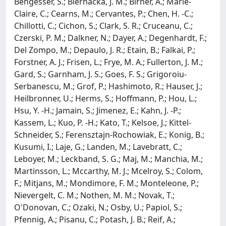
Bengesser, S.; Biernacka, J. M.; Birner, A.; Marie-
Claire, C.; Cearns, M.; Cervantes, P.; Chen, H. -C.;
Chillotti, C.; Cichon, S.; Clark, S. R.; Cruceanu, C.;
Czerski, P. M.; Dalkner, N.; Dayer, A.; Degenhardt, F.;
Del Zompo, M.; Depaulo, J. R.; Etain, B.; Falkai, P.;
Forstner, A. J.; Frisen, L.; Frye, M. A.; Fullerton, J. M.;
Gard, S.; Garnham, J. S.; Goes, F. S.; Grigoroiu-
Serbanescu, M.; Grof, P.; Hashimoto, R.; Hauser, J.;
Heilbronner, U.; Herms, S.; Hoffmann, P.; Hou, L.;
Hsu, Y. -H.; Jamain, S.; Jimenez, E.; Kahn, J. -P.;
Kassem, L.; Kuo, P. -H.; Kato, T.; Kelsoe, J.; Kittel-
Schneider, S.; Ferensztajn-Rochowiak, E.; Konig, B.;
Kusumi, I.; Laje, G.; Landen, M.; Lavebratt, C.;
Leboyer, M.; Leckband, S. G.; Maj, M.; Manchia, M.;
Martinsson, L.; Mccarthy, M. J.; Mcelroy, S.; Colom,
F.; Mitjans, M.; Mondimore, F. M.; Monteleone, P.;
Nievergelt, C. M.; Nothen, M. M.; Novak, T.;
O'Donovan, C.; Ozaki, N.; Osby, U.; Papiol, S.;
Pfennig, A.; Pisanu, C.; Potash, J. B.; Reif, A.;