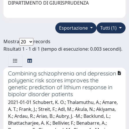
DIPARTIMENTO DI GIURISPRUDENZA
Esportazione
Tutti (1)
Mostra
records
Risultati 1 - 1 di 1 (tempo di esecuzione: 0.003 secondi).
Combining schizophrenia and depression
polygenic risk scores improves the
genetic prediction of lithium response in
bipolar disorder patients
2021-01-01 Schubert, K. O.; Thalamuthu, A.; Amare,
A. T.; Frank, J.; Streit, F.; Adl, M.; Akula, N.; Akiyama,
K.; Ardau, R.; Arias, B.; Aubry, J. -M.; Backlund, L.;
Bhattacharjee, A. K.; Bellivier, F.; Benabarre, A.;