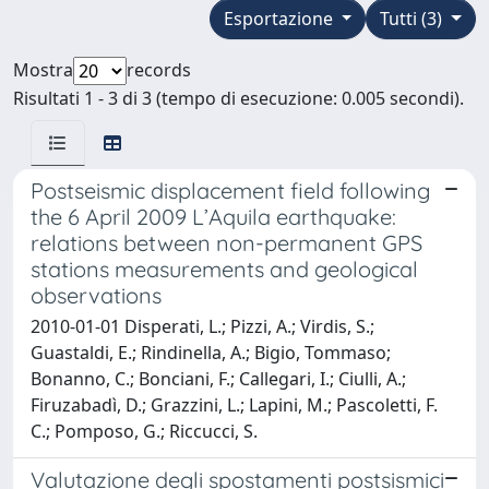
Esportazione
Tutti (3)
Mostra
records
Risultati 1 - 3 di 3 (tempo di esecuzione: 0.005 secondi).
Postseismic displacement field following
the 6 April 2009 L’Aquila earthquake:
relations between non-permanent GPS
stations measurements and geological
observations
2010-01-01 Disperati, L.; Pizzi, A.; Virdis, S.;
Guastaldi, E.; Rindinella, A.; Bigio, Tommaso;
Bonanno, C.; Bonciani, F.; Callegari, I.; Ciulli, A.;
Firuzabadì, D.; Grazzini, L.; Lapini, M.; Pascoletti, F.
C.; Pomposo, G.; Riccucci, S.
Valutazione degli spostamenti postsismici