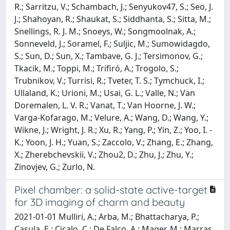
R.; Sarritzu, V.; Schambach, J.; Senyukov47, S.; Seo, J.
J.; Shahoyan, R.; Shaukat, S.; Siddhanta, S.; Sitta, M.;
Snellings, R. J. M.; Snoeys, W.; Songmoolnak, A.;
Sonneveld, J.; Soramel, F.; Suljic, M.; Sumowidagdo,
S.; Sun, D.; Sun, X.; Tambave, G. J.; Tersimonov, G.;
Tkacik, M.; Toppi, M.; Trifiró, A.; Trogolo, S.;
Trubnikov, V.; Turrisi, R.; Tveter, T. S.; Tymchuck, I.;
Ullaland, K.; Urioni, M.; Usai, G. L.; Valle, N.; Van
Doremalen, L. V. R.; Vanat, T.; Van Hoorne, J. W.;
Varga-Kofarago, M.; Velure, A.; Wang, D.; Wang, Y.;
Wikne, J.; Wright, J. R.; Xu, R.; Yang, P.; Yin, Z.; Yoo, I. -
K.; Yoon, J. H.; Yuan, S.; Zaccolo, V.; Zhang, E.; Zhang,
X.; Zherebchevskii, V.; Zhou2, D.; Zhu, J.; Zhu, Y.;
Zinovjev, G.; Zurlo, N.
Pixel chamber: a solid-state active-target
for 3D imaging of charm and beauty
2021-01-01 Mulliri, A.; Arba, M.; Bhattacharya, P.;
Casula, E.; Cicalo, C.; De Falco, A.; Mager, M.; Marras,