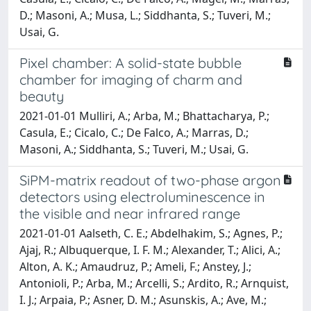
D.; Masoni, A.; Musa, L.; Siddhanta, S.; Tuveri, M.;
Usai, G.
Pixel chamber: A solid-state bubble
chamber for imaging of charm and
beauty
2021-01-01 Mulliri, A.; Arba, M.; Bhattacharya, P.;
Casula, E.; Cicalo, C.; De Falco, A.; Marras, D.;
Masoni, A.; Siddhanta, S.; Tuveri, M.; Usai, G.
SiPM-matrix readout of two-phase argon
detectors using electroluminescence in
the visible and near infrared range
2021-01-01 Aalseth, C. E.; Abdelhakim, S.; Agnes, P.;
Ajaj, R.; Albuquerque, I. F. M.; Alexander, T.; Alici, A.;
Alton, A. K.; Amaudruz, P.; Ameli, F.; Anstey, J.;
Antonioli, P.; Arba, M.; Arcelli, S.; Ardito, R.; Arnquist,
I. J.; Arpaia, P.; Asner, D. M.; Asunskis, A.; Ave, M.;