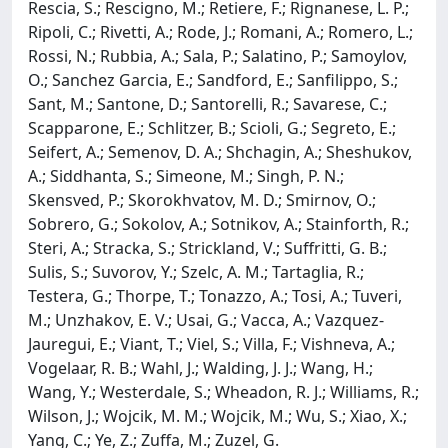
Rescia, S.; Rescigno, M.; Retiere, F.; Rignanese, L. P.;
Ripoli, C.; Rivetti, A.; Rode, J.; Romani, A.; Romero, L.;
Rossi, N.; Rubbia, A.; Sala, P.; Salatino, P.; Samoylov,
O.; Sanchez Garcia, E.; Sandford, E.; Sanfilippo, S.;
Sant, M.; Santone, D.; Santorelli, R.; Savarese, C.;
Scapparone, E.; Schlitzer, B.; Scioli, G.; Segreto, E.;
Seifert, A.; Semenov, D. A.; Shchagin, A.; Sheshukov,
A.; Siddhanta, S.; Simeone, M.; Singh, P. N.;
Skensved, P.; Skorokhvatov, M. D.; Smirnov, O.;
Sobrero, G.; Sokolov, A.; Sotnikov, A.; Stainforth, R.;
Steri, A.; Stracka, S.; Strickland, V.; Suffritti, G. B.;
Sulis, S.; Suvorov, Y.; Szelc, A. M.; Tartaglia, R.;
Testera, G.; Thorpe, T.; Tonazzo, A.; Tosi, A.; Tuveri,
M.; Unzhakov, E. V.; Usai, G.; Vacca, A.; Vazquez-
Jauregui, E.; Viant, T.; Viel, S.; Villa, F.; Vishneva, A.;
Vogelaar, R. B.; Wahl, J.; Walding, J. J.; Wang, H.;
Wang, Y.; Westerdale, S.; Wheadon, R. J.; Williams, R.;
Wilson, J.; Wojcik, M. M.; Wojcik, M.; Wu, S.; Xiao, X.;
Yang, C.; Ye, Z.; Zuffa, M.; Zuzel, G.