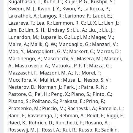
Kugathasan, T.; Kuhn, C.; Kuijer, P. G.; Kushpil, S.;
Kweon, M. J.; Kwon, J. Y.; Kwon, Y.; La Rocca, P.;
Lakrathok, A.; Langoy, R.; Larionov, P.; Laudi, E.;
Lazareva, T.; Lea, R.; Lemmon, R. C.; Li, X. L.; Lien, J.;
Lim, B.; Lim, S. H.; Lindsay, S.; Liu, A.; Liu, J.; Liu, J.;
Lunardon, M.; Luparello, G.; Lupi, M.; Mager, M.;
Maire, A.; Malik, Q. W.; Mandaglio, G.; Manzari, V.;
Mao, Y.; Margagliotti, G. V.; Markert, C.; Marras, D.;
Martinengo, P.; Masciocchi, S.; Masera, M.; Masoni,
A.; Mastroserio, A.; Matuoka, P. F. T.; Mazza, G.;
Mazzaschi, F.; Mazzoni, M. A.; †, ; Morel, F;
Muccifora, V.; Mulliri, A.; Musa, L.; Nesbo, S. V.;
Nesterov, D.; Norman, J.; Park, J.; Patra, R. N.;
Pastore, C.; Pei, H.; Peng, X.; Piano, S.; Pinto, C.;
Pisano, S.; Politano, S.; Prakasa, E.; Prino, F.;
Protsenko, M.; Puccio, M.; Rachevski, A.; Ramello, L.;
Rami, F.; Ravasenga, I.; Rehman, A.; Reidt, F.; Riggi, F.;
Røed, K.; Röhrich, D.; Ronchetti, F.; Rosano, A.;
Rossewij, M. J.; Rossi, A.; Rui, R.; Russo, R.; Sadikin,