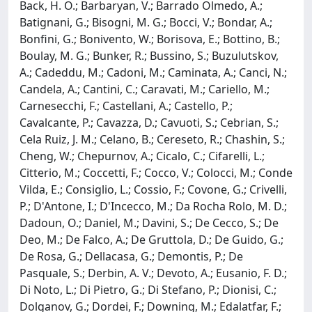
Back, H. O.; Barbaryan, V.; Barrado Olmedo, A.;
Batignani, G.; Bisogni, M. G.; Bocci, V.; Bondar, A.;
Bonfini, G.; Bonivento, W.; Borisova, E.; Bottino, B.;
Boulay, M. G.; Bunker, R.; Bussino, S.; Buzulutskov,
A.; Cadeddu, M.; Cadoni, M.; Caminata, A.; Canci, N.;
Candela, A.; Cantini, C.; Caravati, M.; Cariello, M.;
Carnesecchi, F.; Castellani, A.; Castello, P.;
Cavalcante, P.; Cavazza, D.; Cavuoti, S.; Cebrian, S.;
Cela Ruiz, J. M.; Celano, B.; Cereseto, R.; Chashin, S.;
Cheng, W.; Chepurnov, A.; Cicalo, C.; Cifarelli, L.;
Citterio, M.; Coccetti, F.; Cocco, V.; Colocci, M.; Conde
Vilda, E.; Consiglio, L.; Cossio, F.; Covone, G.; Crivelli,
P.; D'Antone, I.; D'Incecco, M.; Da Rocha Rolo, M. D.;
Dadoun, O.; Daniel, M.; Davini, S.; De Cecco, S.; De
Deo, M.; De Falco, A.; De Gruttola, D.; De Guido, G.;
De Rosa, G.; Dellacasa, G.; Demontis, P.; De
Pasquale, S.; Derbin, A. V.; Devoto, A.; Eusanio, F. D.;
Di Noto, L.; Di Pietro, G.; Di Stefano, P.; Dionisi, C.;
Dolganov, G.; Dordei, F.; Downing, M.; Edalatfar, F.;