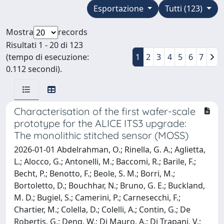
Esportazione
Tutti (123)
Mostra
records
Risultati 1 - 20 di 123
(tempo di esecuzione:
1
2
3
4
5
6
7
0.112 secondi).
Characterisation of the first wafer-scale
prototype for the ALICE ITS3 upgrade:
The monolithic stitched sensor (MOSS)
2026-01-01 Abdelrahman, O.; Rinella, G. A.; Aglietta,
L.; Alocco, G.; Antonelli, M.; Baccomi, R.; Barile, F.;
Becht, P.; Benotto, F.; Beole, S. M.; Borri, M.;
Bortoletto, D.; Bouchhar, N.; Bruno, G. E.; Buckland,
M. D.; Bugiel, S.; Camerini, P.; Carnesecchi, F.;
Chartier, M.; Colella, D.; Colelli, A.; Contin, G.; De
Robertis, G.; Deng, W.; Di Mauro, A.; Di Trapani, V.;