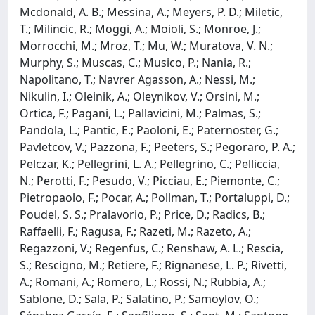
Mcdonald, A. B.; Messina, A.; Meyers, P. D.; Miletic,
T.; Milincic, R.; Moggi, A.; Moioli, S.; Monroe, J.;
Morrocchi, M.; Mroz, T.; Mu, W.; Muratova, V. N.;
Murphy, S.; Muscas, C.; Musico, P.; Nania, R.;
Napolitano, T.; Navrer Agasson, A.; Nessi, M.;
Nikulin, I.; Oleinik, A.; Oleynikov, V.; Orsini, M.;
Ortica, F.; Pagani, L.; Pallavicini, M.; Palmas, S.;
Pandola, L.; Pantic, E.; Paoloni, E.; Paternoster, G.;
Pavletcov, V.; Pazzona, F.; Peeters, S.; Pegoraro, P. A.;
Pelczar, K.; Pellegrini, L. A.; Pellegrino, C.; Pelliccia,
N.; Perotti, F.; Pesudo, V.; Picciau, E.; Piemonte, C.;
Pietropaolo, F.; Pocar, A.; Pollman, T.; Portaluppi, D.;
Poudel, S. S.; Pralavorio, P.; Price, D.; Radics, B.;
Raffaelli, F.; Ragusa, F.; Razeti, M.; Razeto, A.;
Regazzoni, V.; Regenfus, C.; Renshaw, A. L.; Rescia,
S.; Rescigno, M.; Retiere, F.; Rignanese, L. P.; Rivetti,
A.; Romani, A.; Romero, L.; Rossi, N.; Rubbia, A.;
Sablone, D.; Sala, P.; Salatino, P.; Samoylov, O.;