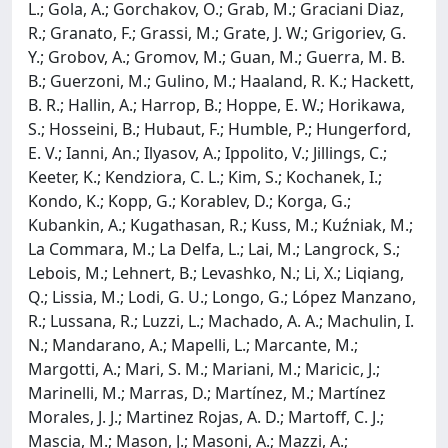
L.; Gola, A.; Gorchakov, O.; Grab, M.; Graciani Diaz,
R.; Granato, F.; Grassi, M.; Grate, J. W.; Grigoriev, G.
Y.; Grobov, A.; Gromov, M.; Guan, M.; Guerra, M. B.
B.; Guerzoni, M.; Gulino, M.; Haaland, R. K.; Hackett,
B. R.; Hallin, A.; Harrop, B.; Hoppe, E. W.; Horikawa,
S.; Hosseini, B.; Hubaut, F.; Humble, P.; Hungerford,
E. V.; Ianni, An.; Ilyasov, A.; Ippolito, V.; Jillings, C.;
Keeter, K.; Kendziora, C. L.; Kim, S.; Kochanek, I.;
Kondo, K.; Kopp, G.; Korablev, D.; Korga, G.;
Kubankin, A.; Kugathasan, R.; Kuss, M.; Kuźniak, M.;
La Commara, M.; La Delfa, L.; Lai, M.; Langrock, S.;
Lebois, M.; Lehnert, B.; Levashko, N.; Li, X.; Liqiang,
Q.; Lissia, M.; Lodi, G. U.; Longo, G.; López Manzano,
R.; Lussana, R.; Luzzi, L.; Machado, A. A.; Machulin, I.
N.; Mandarano, A.; Mapelli, L.; Marcante, M.;
Margotti, A.; Mari, S. M.; Mariani, M.; Maricic, J.;
Marinelli, M.; Marras, D.; Martínez, M.; Martínez
Morales, J. J.; Martinez Rojas, A. D.; Martoff, C. J.;
Mascia, M.; Mason, J.; Masoni, A.; Mazzi, A.;