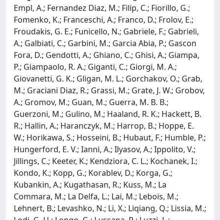
Empl, A.; Fernandez Diaz, M.; Filip, C.; Fiorillo, G.;
Fomenko, K.; Franceschi, A.; Franco, D.; Frolov, E.;
Froudakis, G. E.; Funicello, N.; Gabriele, F.; Gabrieli,
A.; Galbiati, C.; Garbini, M.; Garcia Abia, P.; Gascon
Fora, D.; Gendotti, A.; Ghiano, C.; Ghisi, A.; Giampa,
P.; Giampaolo, R. A.; Giganti, C.; Giorgi, M. A.;
Giovanetti, G. K.; Gligan, M. L.; Gorchakov, O.; Grab,
M.; Graciani Diaz, R.; Grassi, M.; Grate, J. W.; Grobov,
A.; Gromov, M.; Guan, M.; Guerra, M. B. B.;
Guerzoni, M.; Gulino, M.; Haaland, R. K.; Hackett, B.
R.; Hallin, A.; Haranczyk, M.; Harrop, B.; Hoppe, E.
W.; Horikawa, S.; Hosseini, B.; Hubaut, F.; Humble, P.;
Hungerford, E. V.; Ianni, A.; Ilyasov, A.; Ippolito, V.;
Jillings, C.; Keeter, K.; Kendziora, C. L.; Kochanek, I.;
Kondo, K.; Kopp, G.; Korablev, D.; Korga, G.;
Kubankin, A.; Kugathasan, R.; Kuss, M.; La
Commara, M.; La Delfa, L.; Lai, M.; Lebois, M.;
Lehnert, B.; Levashko, N.; Li, X.; Liqiang, Q.; Lissia, M.;
Lodi, G. U.; Longo, G.; Lussana, R.; Luzzi, L.;