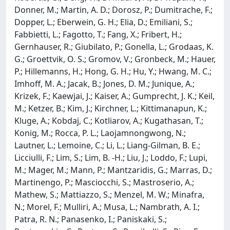
Donner, M.; Martin, A. D.; Dorosz, P.; Dumitrache, F.;
Dopper, L.; Eberwein, G. H.; Elia, D.; Emiliani, S.;
Fabbietti, L.; Fagotto, T.; Fang, X.; Fribert, H.;
Gernhauser, R.; Giubilato, P.; Gonella, L.; Grodaas, K.
G.; Groettvik, O. S.; Gromov, V.; Gronbeck, M.; Hauer,
P.; Hillemanns, H.; Hong, G. H.; Hu, Y.; Hwang, M. C.;
Imhoff, M. A.; Jacak, B.; Jones, D. M.; Junique, A.;
Krizek, F.; Kaewjai, J.; Kaiser, A.; Gumprecht, J. K.; Keil,
M.; Ketzer, B.; Kim, J.; Kirchner, L.; Kittimanapun, K.;
Kluge, A.; Kobdaj, C.; Kotliarov, A.; Kugathasan, T.;
Konig, M.; Rocca, P. L.; Laojamnongwong, N.;
Lautner, L.; Lemoine, C.; Li, L.; Liang-Gilman, B. E.;
Licciulli, F.; Lim, S.; Lim, B. -H.; Liu, J.; Loddo, F.; Lupi,
M.; Mager, M.; Mann, P.; Mantzaridis, G.; Marras, D.;
Martinengo, P.; Masciocchi, S.; Mastroserio, A.;
Mathew, S.; Mattiazzo, S.; Menzel, M. W.; Minafra,
N.; Morel, F.; Mulliri, A.; Musa, L.; Nambrath, A. I.;
Patra, R. N.; Panasenko, I.; Paniskaki, S.;