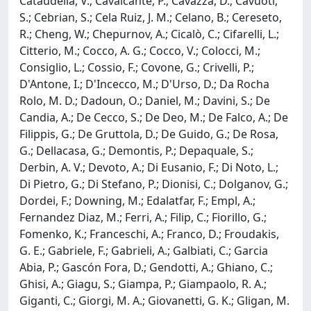
Cataudella, V.; Cavalcante, P.; Cavazza, D.; Cavuoti,
S.; Cebrian, S.; Cela Ruiz, J. M.; Celano, B.; Cereseto,
R.; Cheng, W.; Chepurnov, A.; Cicalò, C.; Cifarelli, L.;
Citterio, M.; Cocco, A. G.; Cocco, V.; Colocci, M.;
Consiglio, L.; Cossio, F.; Covone, G.; Crivelli, P.;
D'Antone, I.; D'Incecco, M.; D'Urso, D.; Da Rocha
Rolo, M. D.; Dadoun, O.; Daniel, M.; Davini, S.; De
Candia, A.; De Cecco, S.; De Deo, M.; De Falco, A.; De
Filippis, G.; De Gruttola, D.; De Guido, G.; De Rosa,
G.; Dellacasa, G.; Demontis, P.; Depaquale, S.;
Derbin, A. V.; Devoto, A.; Di Eusanio, F.; Di Noto, L.;
Di Pietro, G.; Di Stefano, P.; Dionisi, C.; Dolganov, G.;
Dordei, F.; Downing, M.; Edalatfar, F.; Empl, A.;
Fernandez Diaz, M.; Ferri, A.; Filip, C.; Fiorillo, G.;
Fomenko, K.; Franceschi, A.; Franco, D.; Froudakis,
G. E.; Gabriele, F.; Gabrieli, A.; Galbiati, C.; Garcia
Abia, P.; Gascón Fora, D.; Gendotti, A.; Ghiano, C.;
Ghisi, A.; Giagu, S.; Giampa, P.; Giampaolo, R. A.;
Giganti, C.; Giorgi, M. A.; Giovanetti, G. K.; Gligan, M.