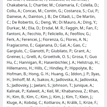
Chakaberia, I.; Chartier, M.; Colamaria, F.; Colella, D.;
Collu, A.; Concas, M.; Contin, G.; Costanza, S.; Cui, P.;
Dainese, A.; Dainton, J. B.; De Cilladi, L.; De Martin,
C.; De Robertis, G.; Deng, W.; Di Mauro, A.; Ding, Y.;
Durkac, M.; Elia, D.; Ersdal, M. R.; Faggin, M.; Fan, F.;
Fantoni, A.; Fecchio, P.; Feliciello, A.; Feofilov, G.;
Ferk, A.; Ferencei, J.; Fiorenza, G.; Flores, A. N.;
Fragiacomo, E.; Gajanana, D.; Gal, A.; Gao, C.;
Gargiulo, C.; Gianotti, P.; Giubilato, P.; Grant, A.;
Greiner, L.; Grelli, A.; Groettvik, O. S.; Grosa, F.; Guo
Hu, C.; Hannigan, R.; Hasenbichler, J. A.; Helstrup, H.;
Hillemanns, H.; Hills, C.; Hindley, P.; Hippolyte, B.;
Hofman, B.; Hong, G. H.; Huang, G.; Iddon, J. P.; Ilyas,
H.; Imhoff, M. A.; Isakov, A.; Jadlovska, A.; Jadlovska,
S.; Jadlovsky, J.; Jaelani, S.; Johnson, T.; Junique, A.;
Kalinak, P.; Kalweit, A.; Keil, M.; Khabanova, Z.; Khan,
H.; Kim, B.; Kim, C.; Kim, J.; Kim, J.; Kim, T.; Klein, J.;
Kluge, A.; Kobdaj, C.; Kotliarov, A.; Králik, I.; Krize, F.;