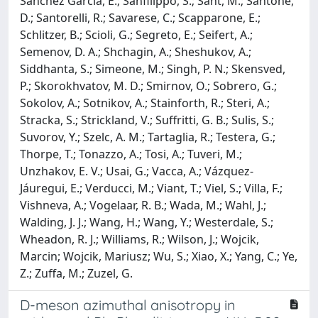
Sánchez García, E.; Sanfilippo, S.; Sant, M.; Santone,
D.; Santorelli, R.; Savarese, C.; Scapparone, E.;
Schlitzer, B.; Scioli, G.; Segreto, E.; Seifert, A.;
Semenov, D. A.; Shchagin, A.; Sheshukov, A.;
Siddhanta, S.; Simeone, M.; Singh, P. N.; Skensved,
P.; Skorokhvatov, M. D.; Smirnov, O.; Sobrero, G.;
Sokolov, A.; Sotnikov, A.; Stainforth, R.; Steri, A.;
Stracka, S.; Strickland, V.; Suffritti, G. B.; Sulis, S.;
Suvorov, Y.; Szelc, A. M.; Tartaglia, R.; Testera, G.;
Thorpe, T.; Tonazzo, A.; Tosi, A.; Tuveri, M.;
Unzhakov, E. V.; Usai, G.; Vacca, A.; Vázquez-
Jáuregui, E.; Verducci, M.; Viant, T.; Viel, S.; Villa, F.;
Vishneva, A.; Vogelaar, R. B.; Wada, M.; Wahl, J.;
Walding, J. J.; Wang, H.; Wang, Y.; Westerdale, S.;
Wheadon, R. J.; Williams, R.; Wilson, J.; Wojcik,
Marcin; Wojcik, Mariusz; Wu, S.; Xiao, X.; Yang, C.; Ye,
Z.; Zuffa, M.; Zuzel, G.
D-meson azimuthal anisotropy in