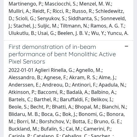
Martinengo, P.; Masciocchi, S.; Menzel, M. W.;
Mulliri, A.; Reidt, F.; Ricci, R.; Russo, R.; Schledewitz,
D.; Scioli, G.; Senyukov, S.; Siddhanta, S.; Sonneveld,
J.; Stachel, J.; Suljic, M.; Tiltmann, N.; Ramos, A. G. T.;
Ulukutlu, B.; Usai, G.; Beelen, J. B. V.; Wu, Y.; Yuncu, A.
First demonstration of in-beam
performance of bent Monolithic Active
Pixel Sensors
2022-01-01 Aglieri Rinella, G.; Agnello, M.;
Alessandro, B.; Agnese, F.; Akram, R. S.; Alme, J.;
Anderssen, E.; Andreou, D.; Antinori, F.; Apadula, N.;
Atkinson, P.; Baccomi, R.; Badalà, A.; Balbino, A.;
Bartels, C.; Barthel, R.; Baruffaldi, F.; Belikov, I.;
Beole, S.; Becht, P.; Bhatti, A.; Bhopal, M.; Bianchi, N.;
Blidaru, M. B.; Boca, G.; Bok, J.; Bonomi, G.; Bonora,
M.; Borri, M.; Borshchov, V.; Botta, E.; Bruno, G. E.;
Buckland, M.; Bufalin, S.; Cai, M.; Camerini, P.;
Cariola, P.; Catalano, F.; Ceballos, C.; Sanchez, ;