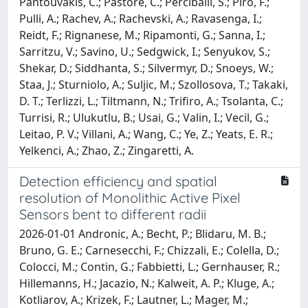
Pantouvakis, C.; Pastore, C.; Perciballi, S.; Piro, F.;
Pulli, A.; Rachev, A.; Rachevski, A.; Ravasenga, I.;
Reidt, F.; Rignanese, M.; Ripamonti, G.; Sanna, I.;
Sarritzu, V.; Savino, U.; Sedgwick, I.; Senyukov, S.;
Shekar, D.; Siddhanta, S.; Silvermyr, D.; Snoeys, W.;
Staa, J.; Sturniolo, A.; Suljic, M.; Szollosova, T.; Takaki,
D. T.; Terlizzi, L.; Tiltmann, N.; Trifiro, A.; Tsolanta, C.;
Turrisi, R.; Ulukutlu, B.; Usai, G.; Valin, I.; Vecil, G.;
Leitao, P. V.; Villani, A.; Wang, C.; Ye, Z.; Yeats, E. R.;
Yelkenci, A.; Zhao, Z.; Zingaretti, A.
Detection efficiency and spatial
resolution of Monolithic Active Pixel
Sensors bent to different radii
2026-01-01 Andronic, A.; Becht, P.; Blidaru, M. B.;
Bruno, G. E.; Carnesecchi, F.; Chizzali, E.; Colella, D.;
Colocci, M.; Contin, G.; Fabbietti, L.; Gernhauser, R.;
Hillemanns, H.; Jacazio, N.; Kalweit, A. P.; Kluge, A.;
Kotliarov, A.; Krizek, F.; Lautner, L.; Mager, M.;