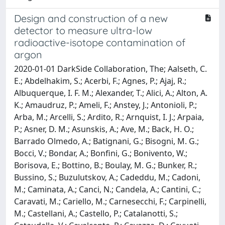
Design and construction of a new
detector to measure ultra-low
radioactive-isotope contamination of
argon
2020-01-01 DarkSide Collaboration, The; Aalseth, C.
E.; Abdelhakim, S.; Acerbi, F.; Agnes, P.; Ajaj, R.;
Albuquerque, I. F. M.; Alexander, T.; Alici, A.; Alton, A.
K.; Amaudruz, P.; Ameli, F.; Anstey, J.; Antonioli, P.;
Arba, M.; Arcelli, S.; Ardito, R.; Arnquist, I. J.; Arpaia,
P.; Asner, D. M.; Asunskis, A.; Ave, M.; Back, H. O.;
Barrado Olmedo, A.; Batignani, G.; Bisogni, M. G.;
Bocci, V.; Bondar, A.; Bonfini, G.; Bonivento, W.;
Borisova, E.; Bottino, B.; Boulay, M. G.; Bunker, R.;
Bussino, S.; Buzulutskov, A.; Cadeddu, M.; Cadoni,
M.; Caminata, A.; Canci, N.; Candela, A.; Cantini, C.;
Caravati, M.; Cariello, M.; Carnesecchi, F.; Carpinelli,
M.; Castellani, A.; Castello, P.; Catalanotti, S.;