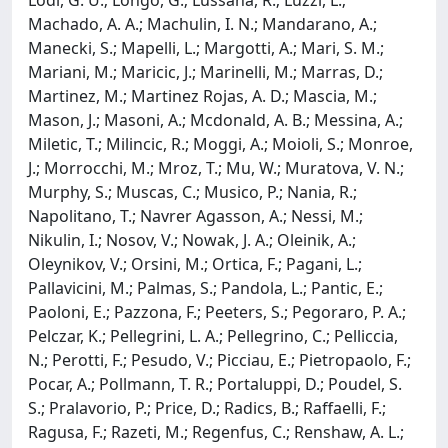
Machado, A. A.; Machulin, I. N.; Mandarano, A.;
Manecki, S.; Mapelli, L.; Margotti, A.; Mari, S. M.;
Mariani, M.; Maricic, J.; Marinelli, M.; Marras, D.;
Martinez, M.; Martinez Rojas, A. D.; Mascia, M.;
Mason, J.; Masoni, A.; Mcdonald, A. B.; Messina, A.;
Miletic, T.; Milincic, R.; Moggi, A.; Moioli, S.; Monroe,
J.; Morrocchi, M.; Mroz, T.; Mu, W.; Muratova, V. N.;
Murphy, S.; Muscas, C.; Musico, P.; Nania, R.;
Napolitano, T.; Navrer Agasson, A.; Nessi, M.;
Nikulin, I.; Nosov, V.; Nowak, J. A.; Oleinik, A.;
Oleynikov, V.; Orsini, M.; Ortica, F.; Pagani, L.;
Pallavicini, M.; Palmas, S.; Pandola, L.; Pantic, E.;
Paoloni, E.; Pazzona, F.; Peeters, S.; Pegoraro, P. A.;
Pelczar, K.; Pellegrini, L. A.; Pellegrino, C.; Pelliccia,
N.; Perotti, F.; Pesudo, V.; Picciau, E.; Pietropaolo, F.;
Pocar, A.; Pollmann, T. R.; Portaluppi, D.; Poudel, S.
S.; Pralavorio, P.; Price, D.; Radics, B.; Raffaelli, F.;
Ragusa, F.; Razeti, M.; Regenfus, C.; Renshaw, A. L.;