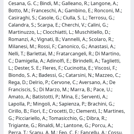
Cesana, G. C.; Bindi, M.; Galleano, R.; Langone, A.;
Botto, M.; Franceschi, A.; Gambino, E.; Ronconi, M.;
Casiraghi, S.; Casole, G.; Ciulla, S. L.; Terrosu, G.;
Calandra, S.; Scarpa, E.; Cherchi, V.; Calini, G.;
Martinuzzo, L.; Clocchiatti, L.; Muschitiello, D.;
Romanzi, A.; Vignati, B.; Vannelli, A.; Scolaro, R.;
Milanesi, M.; Rossi, F.; Canonico, G.; Anastasi, A.;
Nelli, T.; Barlettai, M.; Fratarcangeli, R.; Di Martino,
C.; Damigella, A.; Adinolfi, E.; Birindelli, A.; Taglietti,
L.; Dester, S. E.; Fleres, F.; Cucinotta, E.; Viscosi, F.;
Biondo, S. A.; Badessi, G.; Catarsini, N.; Mazzeo, C.;
Rega, D.; Delrio, P.; Cervone, C.; Aversano, A.; De
Franciscis, S.; Di Marzo, M.; Marra, B.; Pace, U.;
Amato, A.; Batistotti, P.; Mina, E.; Serventi, A.;
Lapolla, P.; Mingoli, A.; Sapienza, P.; Brachini, G.;
Cirillo, B.; Fiori, E.; Crocetti, D.; Clementi, I.; Martines,
G.; Picciariello, A.; Tomasicchio, G.; Dibra, R.;
Trigiante, G.; Rinaldi, M.; Lantone, G.; Porcu, A.;
Perra, T.; Scanu, A. M.; Feo, C. F.; Fancellu, A.; Cossu,