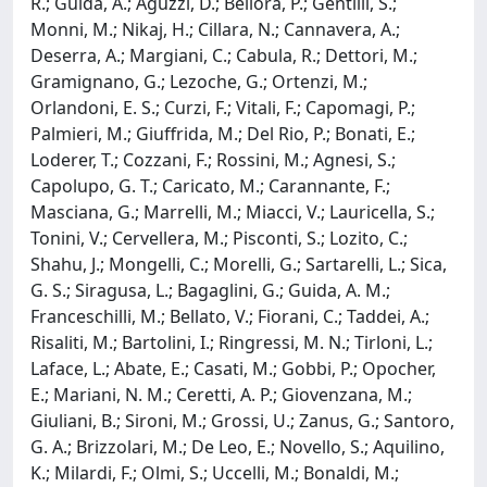
R.; Guida, A.; Aguzzi, D.; Bellora, P.; Gentilli, S.;
Monni, M.; Nikaj, H.; Cillara, N.; Cannavera, A.;
Deserra, A.; Margiani, C.; Cabula, R.; Dettori, M.;
Gramignano, G.; Lezoche, G.; Ortenzi, M.;
Orlandoni, E. S.; Curzi, F.; Vitali, F.; Capomagi, P.;
Palmieri, M.; Giuffrida, M.; Del Rio, P.; Bonati, E.;
Loderer, T.; Cozzani, F.; Rossini, M.; Agnesi, S.;
Capolupo, G. T.; Caricato, M.; Carannante, F.;
Masciana, G.; Marrelli, M.; Miacci, V.; Lauricella, S.;
Tonini, V.; Cervellera, M.; Pisconti, S.; Lozito, C.;
Shahu, J.; Mongelli, C.; Morelli, G.; Sartarelli, L.; Sica,
G. S.; Siragusa, L.; Bagaglini, G.; Guida, A. M.;
Franceschilli, M.; Bellato, V.; Fiorani, C.; Taddei, A.;
Risaliti, M.; Bartolini, I.; Ringressi, M. N.; Tirloni, L.;
Laface, L.; Abate, E.; Casati, M.; Gobbi, P.; Opocher,
E.; Mariani, N. M.; Ceretti, A. P.; Giovenzana, M.;
Giuliani, B.; Sironi, M.; Grossi, U.; Zanus, G.; Santoro,
G. A.; Brizzolari, M.; De Leo, E.; Novello, S.; Aquilino,
K.; Milardi, F.; Olmi, S.; Uccelli, M.; Bonaldi, M.;