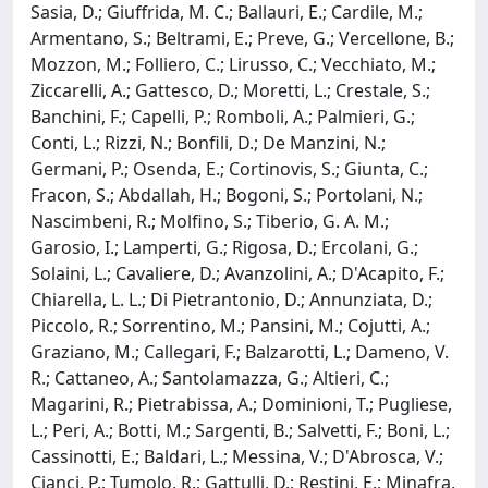
Sasia, D.; Giuffrida, M. C.; Ballauri, E.; Cardile, M.;
Armentano, S.; Beltrami, E.; Preve, G.; Vercellone, B.;
Mozzon, M.; Folliero, C.; Lirusso, C.; Vecchiato, M.;
Ziccarelli, A.; Gattesco, D.; Moretti, L.; Crestale, S.;
Banchini, F.; Capelli, P.; Romboli, A.; Palmieri, G.;
Conti, L.; Rizzi, N.; Bonfili, D.; De Manzini, N.;
Germani, P.; Osenda, E.; Cortinovis, S.; Giunta, C.;
Fracon, S.; Abdallah, H.; Bogoni, S.; Portolani, N.;
Nascimbeni, R.; Molfino, S.; Tiberio, G. A. M.;
Garosio, I.; Lamperti, G.; Rigosa, D.; Ercolani, G.;
Solaini, L.; Cavaliere, D.; Avanzolini, A.; D'Acapito, F.;
Chiarella, L. L.; Di Pietrantonio, D.; Annunziata, D.;
Piccolo, R.; Sorrentino, M.; Pansini, M.; Cojutti, A.;
Graziano, M.; Callegari, F.; Balzarotti, L.; Dameno, V.
R.; Cattaneo, A.; Santolamazza, G.; Altieri, C.;
Magarini, R.; Pietrabissa, A.; Dominioni, T.; Pugliese,
L.; Peri, A.; Botti, M.; Sargenti, B.; Salvetti, F.; Boni, L.;
Cassinotti, E.; Baldari, L.; Messina, V.; D'Abrosca, V.;
Cianci, P.; Tumolo, R.; Gattulli, D.; Restini, E.; Minafra,