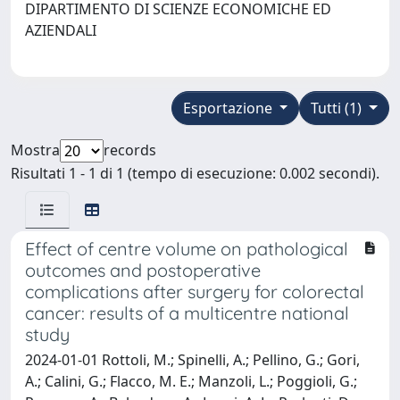
DIPARTIMENTO DI SCIENZE ECONOMICHE ED
AZIENDALI
Esportazione
Tutti (1)
Mostra
records
Risultati 1 - 1 di 1 (tempo di esecuzione: 0.002 secondi).
Effect of centre volume on pathological
outcomes and postoperative
complications after surgery for colorectal
cancer: results of a multicentre national
study
2024-01-01 Rottoli, M.; Spinelli, A.; Pellino, G.; Gori,
A.; Calini, G.; Flacco, M. E.; Manzoli, L.; Poggioli, G.;