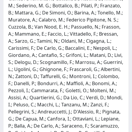
M.; Sederino, M. G.; Bottalico, B.; Pilati, P.; Franzato,
B.; Mattara, G.; De Simoni, O.; Barina, A.; Tonello, M.;
Muratore, A.; Calabro, M.; Federico Pipitone, N. S.;
Cuzzola, B.; Van Nood, E. H.; Passuello, N.; Frasson,
A.; Mammano, E.; Faccio, L.; Vittadello, F.; Bressan,
A.; Sarzo, G.; Tamini, N.; Oldani, M.; Cigagna, L.;
Carissimi, F.; De Carlo, G.; Baccalini, E.; Nespoli, L.;
Giordano, A.; Cantafio, S.; Grifoni, L.; Matani, D.; Livi,
S.; Delogu, D.; Scognamillo, F.; Marrosu, A.; Guerrini,
L.; Ugolini, G.; Ghignone, F.; Frascaroli, G.; Albertini,
N.; Zattoni, D.; Taffurelli, G.; Montroni, I.; Colombo,
F.; Danelli, P.; Bondurri, A.; Maffioli, A.; Bonomi, A.;
Pezzoli, I.; Cammarata, F.; Goletti, O.; Molteni, M.;
Assisi, A.; Quartierini, G.; Da Lio, C.; Verdi, D.; Mondi,
I.; Peluso, C.; Macchi, L.; Tanzanu, M.; Zanzi, F.;
Pellegrini, S.; Andreuccetti, J.; D'Alessio, R.; Pignata,
G.; De Capua, M.; Canfora, I.; Ottaviani, L.; Lepiane,
P.; Balla, A.; De Carlo, A.; Saraceno, F.; Scaramuzzo,