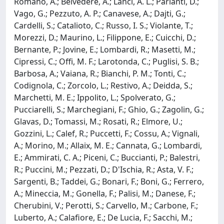
Romano, A.; Belvedere, A.; Lanci, A. L.; Parlanti, D.;
Vago, G.; Pezzuto, A. P.; Canavese, A.; Dajti, G.;
Cardelli, S.; Catalioto, C.; Russo, I. S.; Violante, T.;
Morezzi, D.; Maurino, L.; Filippone, E.; Cuicchi, D.;
Bernante, P.; Jovine, E.; Lombardi, R.; Masetti, M.;
Cipressi, C.; Offi, M. F.; Larotonda, C.; Puglisi, S. B.;
Barbosa, A.; Vaiana, R.; Bianchi, P. M.; Tonti, C.;
Codignola, C.; Zorcolo, L.; Restivo, A.; Deidda, S.;
Marchetti, M. E.; Ippolito, L.; Spolverato, G.;
Pucciarelli, S.; Marchegiani, F.; Ghio, G.; Zagolin, G.;
Glavas, D.; Tomassi, M.; Rosati, R.; Elmore, U.;
Gozzini, L.; Calef, R.; Puccetti, F.; Cossu, A.; Vignali,
A.; Morino, M.; Allaix, M. E.; Cannata, G.; Lombardi,
E.; Ammirati, C. A.; Piceni, C.; Buccianti, P.; Balestri,
R.; Puccini, M.; Pezzati, D.; D'Ischia, R.; Asta, V. F.;
Sargenti, B.; Taddei, G.; Bonari, F.; Boni, G.; Ferrero,
A.; Mineccia, M.; Gonella, F.; Palisi, M.; Danese, F.;
Cherubini, V.; Perotti, S.; Carvello, M.; Carbone, F.;
Luberto, A.; Calafiore, E.; De Lucia, F.; Sacchi, M.;