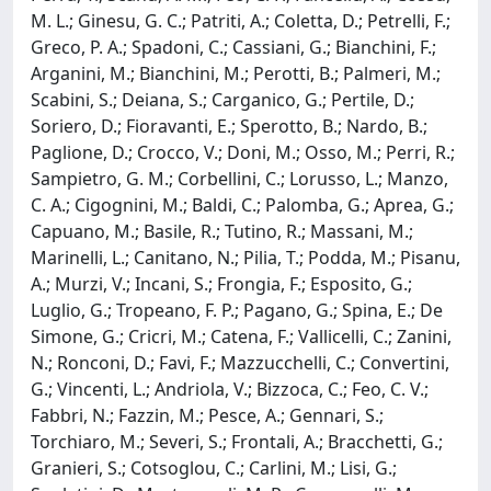
M. L.; Ginesu, G. C.; Patriti, A.; Coletta, D.; Petrelli, F.;
Greco, P. A.; Spadoni, C.; Cassiani, G.; Bianchini, F.;
Arganini, M.; Bianchini, M.; Perotti, B.; Palmeri, M.;
Scabini, S.; Deiana, S.; Carganico, G.; Pertile, D.;
Soriero, D.; Fioravanti, E.; Sperotto, B.; Nardo, B.;
Paglione, D.; Crocco, V.; Doni, M.; Osso, M.; Perri, R.;
Sampietro, G. M.; Corbellini, C.; Lorusso, L.; Manzo,
C. A.; Cigognini, M.; Baldi, C.; Palomba, G.; Aprea, G.;
Capuano, M.; Basile, R.; Tutino, R.; Massani, M.;
Marinelli, L.; Canitano, N.; Pilia, T.; Podda, M.; Pisanu,
A.; Murzi, V.; Incani, S.; Frongia, F.; Esposito, G.;
Luglio, G.; Tropeano, F. P.; Pagano, G.; Spina, E.; De
Simone, G.; Cricri, M.; Catena, F.; Vallicelli, C.; Zanini,
N.; Ronconi, D.; Favi, F.; Mazzucchelli, C.; Convertini,
G.; Vincenti, L.; Andriola, V.; Bizzoca, C.; Feo, C. V.;
Fabbri, N.; Fazzin, M.; Pesce, A.; Gennari, S.;
Torchiaro, M.; Severi, S.; Frontali, A.; Bracchetti, G.;
Granieri, S.; Cotsoglou, C.; Carlini, M.; Lisi, G.;