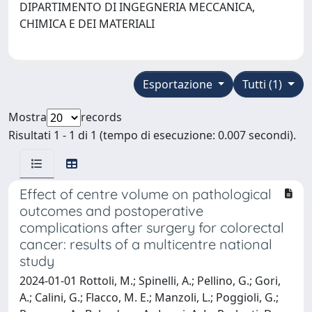
DIPARTIMENTO DI INGEGNERIA MECCANICA,
CHIMICA E DEI MATERIALI
Esportazione
Tutti (1)
Mostra
records
Risultati 1 - 1 di 1 (tempo di esecuzione: 0.007 secondi).
Effect of centre volume on pathological
outcomes and postoperative
complications after surgery for colorectal
cancer: results of a multicentre national
study
2024-01-01 Rottoli, M.; Spinelli, A.; Pellino, G.; Gori,
A.; Calini, G.; Flacco, M. E.; Manzoli, L.; Poggioli, G.;