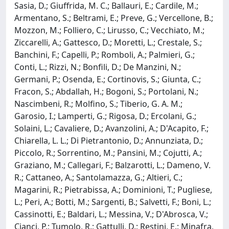
Sasia, D.; Giuffrida, M. C.; Ballauri, E.; Cardile, M.;
Armentano, S.; Beltrami, E.; Preve, G.; Vercellone, B.;
Mozzon, M.; Folliero, C.; Lirusso, C.; Vecchiato, M.;
Ziccarelli, A.; Gattesco, D.; Moretti, L.; Crestale, S.;
Banchini, F.; Capelli, P.; Romboli, A.; Palmieri, G.;
Conti, L.; Rizzi, N.; Bonfili, D.; De Manzini, N.;
Germani, P.; Osenda, E.; Cortinovis, S.; Giunta, C.;
Fracon, S.; Abdallah, H.; Bogoni, S.; Portolani, N.;
Nascimbeni, R.; Molfino, S.; Tiberio, G. A. M.;
Garosio, I.; Lamperti, G.; Rigosa, D.; Ercolani, G.;
Solaini, L.; Cavaliere, D.; Avanzolini, A.; D'Acapito, F.;
Chiarella, L. L.; Di Pietrantonio, D.; Annunziata, D.;
Piccolo, R.; Sorrentino, M.; Pansini, M.; Cojutti, A.;
Graziano, M.; Callegari, F.; Balzarotti, L.; Dameno, V.
R.; Cattaneo, A.; Santolamazza, G.; Altieri, C.;
Magarini, R.; Pietrabissa, A.; Dominioni, T.; Pugliese,
L.; Peri, A.; Botti, M.; Sargenti, B.; Salvetti, F.; Boni, L.;
Cassinotti, E.; Baldari, L.; Messina, V.; D'Abrosca, V.;
Cianci, P.; Tumolo, R.; Gattulli, D.; Restini, E.; Minafra,