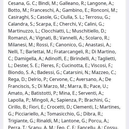
Cesana, G. C.; Bindi, M.; Galleano, R.; Langone, A.;
Botto, M.; Franceschi, A.; Gambino, E.; Ronconi, M.;
Casiraghi, S.; Casole, G.; Ciulla, S. L.; Terrosu, G.;
Calandra, S.; Scarpa, E.; Cherchi, V.; Calini, G.;
Martinuzzo, L.; Clocchiatti, L.; Muschitiello, D.;
Romanzi, A.; Vignati, B.; Vannelli, A.; Scolaro, R.;
Milanesi, M.; Rossi, F.; Canonico, G.; Anastasi, A.;
Nelli, T.; Barlettai, M.; Fratarcangeli, R.; Di Martino,
C.; Damigella, A.; Adinolfi, E.; Birindelli, A.; Taglietti,
L.; Dester, S. E.; Fleres, F.; Cucinotta, E.; Viscosi, F.;
Biondo, S. A.; Badessi, G.; Catarsini, N.; Mazzeo, C.;
Rega, D.; Delrio, P.; Cervone, C.; Aversano, A.; De
Franciscis, S.; Di Marzo, M.; Marra, B.; Pace, U.;
Amato, A.; Batistotti, P.; Mina, E.; Serventi, A.;
Lapolla, P.; Mingoli, A.; Sapienza, P.; Brachini, G.;
Cirillo, B.; Fiori, E.; Crocetti, D.; Clementi, I.; Martines,
G.; Picciariello, A.; Tomasicchio, G.; Dibra, R.;
Trigiante, G.; Rinaldi, M.; Lantone, G.; Porcu, A.;
Perra, T.; Scanu, A. M.; Feo, C. F.; Fancellu, A.; Cossu,