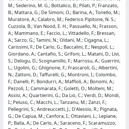
M.; Sederino, M. G.; Bottalico, B.; Pilati, P.; Franzato,
B.; Mattara, G.; De Simoni, O.; Barina, A.; Tonello, M.;
Muratore, A.; Calabro, M.; Federico Pipitone, N. S.;
Cuzzola, B.; Van Nood, E. H.; Passuello, N.; Frasson,
A.; Mammano, E.; Faccio, L.; Vittadello, F.; Bressan,
A.; Sarzo, G.; Tamini, N.; Oldani, M.; Cigagna, L.;
Carissimi, F.; De Carlo, G.; Baccalini, E.; Nespoli, L.;
Giordano, A.; Cantafio, S.; Grifoni, L.; Matani, D.; Livi,
S.; Delogu, D.; Scognamillo, F.; Marrosu, A.; Guerrini,
L.; Ugolini, G.; Ghignone, F.; Frascaroli, G.; Albertini,
N.; Zattoni, D.; Taffurelli, G.; Montroni, I.; Colombo,
F.; Danelli, P.; Bondurri, A.; Maffioli, A.; Bonomi, A.;
Pezzoli, I.; Cammarata, F.; Goletti, O.; Molteni, M.;
Assisi, A.; Quartierini, G.; Da Lio, C.; Verdi, D.; Mondi,
I.; Peluso, C.; Macchi, L.; Tanzanu, M.; Zanzi, F.;
Pellegrini, S.; Andreuccetti, J.; D'Alessio, R.; Pignata,
G.; De Capua, M.; Canfora, I.; Ottaviani, L.; Lepiane,
P.; Balla, A.; De Carlo, A.; Saraceno, F.; Scaramuzzo,