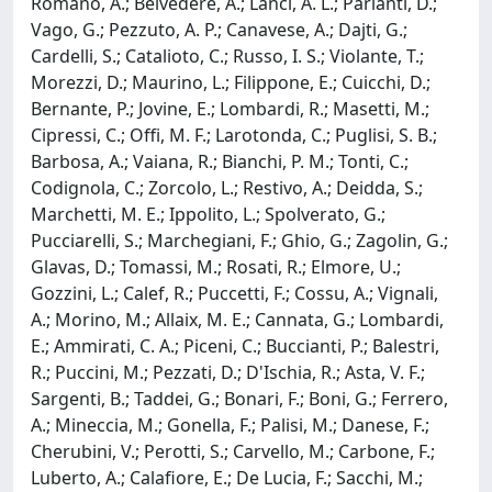
Romano, A.; Belvedere, A.; Lanci, A. L.; Parlanti, D.;
Vago, G.; Pezzuto, A. P.; Canavese, A.; Dajti, G.;
Cardelli, S.; Catalioto, C.; Russo, I. S.; Violante, T.;
Morezzi, D.; Maurino, L.; Filippone, E.; Cuicchi, D.;
Bernante, P.; Jovine, E.; Lombardi, R.; Masetti, M.;
Cipressi, C.; Offi, M. F.; Larotonda, C.; Puglisi, S. B.;
Barbosa, A.; Vaiana, R.; Bianchi, P. M.; Tonti, C.;
Codignola, C.; Zorcolo, L.; Restivo, A.; Deidda, S.;
Marchetti, M. E.; Ippolito, L.; Spolverato, G.;
Pucciarelli, S.; Marchegiani, F.; Ghio, G.; Zagolin, G.;
Glavas, D.; Tomassi, M.; Rosati, R.; Elmore, U.;
Gozzini, L.; Calef, R.; Puccetti, F.; Cossu, A.; Vignali,
A.; Morino, M.; Allaix, M. E.; Cannata, G.; Lombardi,
E.; Ammirati, C. A.; Piceni, C.; Buccianti, P.; Balestri,
R.; Puccini, M.; Pezzati, D.; D'Ischia, R.; Asta, V. F.;
Sargenti, B.; Taddei, G.; Bonari, F.; Boni, G.; Ferrero,
A.; Mineccia, M.; Gonella, F.; Palisi, M.; Danese, F.;
Cherubini, V.; Perotti, S.; Carvello, M.; Carbone, F.;
Luberto, A.; Calafiore, E.; De Lucia, F.; Sacchi, M.;