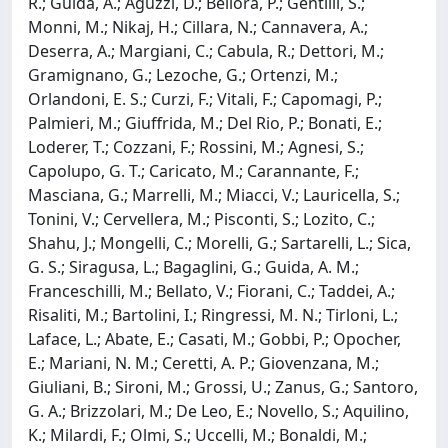
R.; Guida, A.; Aguzzi, D.; Bellora, P.; Gentilli, S.;
Monni, M.; Nikaj, H.; Cillara, N.; Cannavera, A.;
Deserra, A.; Margiani, C.; Cabula, R.; Dettori, M.;
Gramignano, G.; Lezoche, G.; Ortenzi, M.;
Orlandoni, E. S.; Curzi, F.; Vitali, F.; Capomagi, P.;
Palmieri, M.; Giuffrida, M.; Del Rio, P.; Bonati, E.;
Loderer, T.; Cozzani, F.; Rossini, M.; Agnesi, S.;
Capolupo, G. T.; Caricato, M.; Carannante, F.;
Masciana, G.; Marrelli, M.; Miacci, V.; Lauricella, S.;
Tonini, V.; Cervellera, M.; Pisconti, S.; Lozito, C.;
Shahu, J.; Mongelli, C.; Morelli, G.; Sartarelli, L.; Sica,
G. S.; Siragusa, L.; Bagaglini, G.; Guida, A. M.;
Franceschilli, M.; Bellato, V.; Fiorani, C.; Taddei, A.;
Risaliti, M.; Bartolini, I.; Ringressi, M. N.; Tirloni, L.;
Laface, L.; Abate, E.; Casati, M.; Gobbi, P.; Opocher,
E.; Mariani, N. M.; Ceretti, A. P.; Giovenzana, M.;
Giuliani, B.; Sironi, M.; Grossi, U.; Zanus, G.; Santoro,
G. A.; Brizzolari, M.; De Leo, E.; Novello, S.; Aquilino,
K.; Milardi, F.; Olmi, S.; Uccelli, M.; Bonaldi, M.;