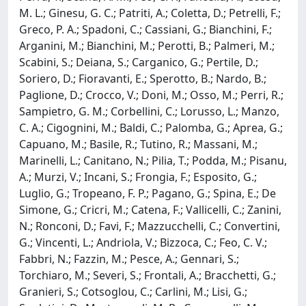
M. L.; Ginesu, G. C.; Patriti, A.; Coletta, D.; Petrelli, F.;
Greco, P. A.; Spadoni, C.; Cassiani, G.; Bianchini, F.;
Arganini, M.; Bianchini, M.; Perotti, B.; Palmeri, M.;
Scabini, S.; Deiana, S.; Carganico, G.; Pertile, D.;
Soriero, D.; Fioravanti, E.; Sperotto, B.; Nardo, B.;
Paglione, D.; Crocco, V.; Doni, M.; Osso, M.; Perri, R.;
Sampietro, G. M.; Corbellini, C.; Lorusso, L.; Manzo,
C. A.; Cigognini, M.; Baldi, C.; Palomba, G.; Aprea, G.;
Capuano, M.; Basile, R.; Tutino, R.; Massani, M.;
Marinelli, L.; Canitano, N.; Pilia, T.; Podda, M.; Pisanu,
A.; Murzi, V.; Incani, S.; Frongia, F.; Esposito, G.;
Luglio, G.; Tropeano, F. P.; Pagano, G.; Spina, E.; De
Simone, G.; Cricri, M.; Catena, F.; Vallicelli, C.; Zanini,
N.; Ronconi, D.; Favi, F.; Mazzucchelli, C.; Convertini,
G.; Vincenti, L.; Andriola, V.; Bizzoca, C.; Feo, C. V.;
Fabbri, N.; Fazzin, M.; Pesce, A.; Gennari, S.;
Torchiaro, M.; Severi, S.; Frontali, A.; Bracchetti, G.;
Granieri, S.; Cotsoglou, C.; Carlini, M.; Lisi, G.;