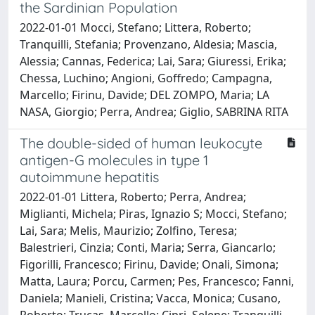
the Sardinian Population
2022-01-01 Mocci, Stefano; Littera, Roberto;
Tranquilli, Stefania; Provenzano, Aldesia; Mascia,
Alessia; Cannas, Federica; Lai, Sara; Giuressi, Erika;
Chessa, Luchino; Angioni, Goffredo; Campagna,
Marcello; Firinu, Davide; DEL ZOMPO, Maria; LA
NASA, Giorgio; Perra, Andrea; Giglio, SABRINA RITA
The double-sided of human leukocyte
antigen-G molecules in type 1
autoimmune hepatitis
2022-01-01 Littera, Roberto; Perra, Andrea;
Miglianti, Michela; Piras, Ignazio S; Mocci, Stefano;
Lai, Sara; Melis, Maurizio; Zolfino, Teresa;
Balestrieri, Cinzia; Conti, Maria; Serra, Giancarlo;
Figorilli, Francesco; Firinu, Davide; Onali, Simona;
Matta, Laura; Porcu, Carmen; Pes, Francesco; Fanni,
Daniela; Manieli, Cristina; Vacca, Monica; Cusano,
Roberto; Trucas, Marcello; Cipri, Selene; Tranquilli,