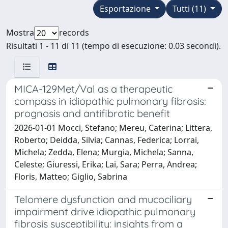
Esportazione
Tutti (11)
Mostra
records
Risultati 1 - 11 di 11 (tempo di esecuzione: 0.03 secondi).
MICA-129Met/Val as a therapeutic
compass in idiopathic pulmonary fibrosis:
prognosis and antifibrotic benefit
2026-01-01 Mocci, Stefano; Mereu, Caterina; Littera,
Roberto; Deidda, Silvia; Cannas, Federica; Lorrai,
Michela; Zedda, Elena; Murgia, Michela; Sanna,
Celeste; Giuressi, Erika; Lai, Sara; Perra, Andrea;
Floris, Matteo; Giglio, Sabrina
Telomere dysfunction and mucociliary
impairment drive idiopathic pulmonary
fibrosis susceptibility: insights from a