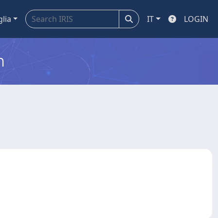
glia
IT
LOGIN
m