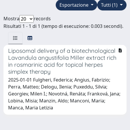
Esportazione
Tutti (1)
Mostra
records
Risultati 1 - 1 di 1 (tempo di esecuzione: 0.003 secondi).
Liposomal delivery of a biotechnological
Lavandula angustifolia Miller extract rich
in rosmarinic acid for topical herpes
simplex therapy
2025-01-01 Fulgheri, Federica; Angius, Fabrizio;
Perra, Matteo; Delogu, Ilenia; Puxeddu, Silvia;
Georgiev, Milen I.; Novotná, Renáta; Franková, Jana;
Lobina, Misia; Manzin, Aldo; Manconi, Maria;
Manca, Maria Letizia