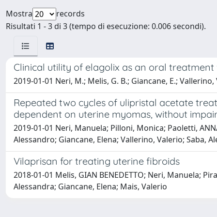
Mostra
records
Risultati 1 - 3 di 3 (tempo di esecuzione: 0.006 secondi).
Clinical utility of elagolix as an oral treatme
2019-01-01 Neri, M.; Melis, G. B.; Giancane, E.; Vallerino, V.
Repeated two cycles of ulipristal acetate tr
dependent on uterine myomas, without impai
2019-01-01 Neri, Manuela; Pilloni, Monica; Paoletti, AN
Alessandro; Giancane, Elena; Vallerino, Valerio; Saba, A
Vilaprisan for treating uterine fibroids
2018-01-01 Melis, GIAN BENEDETTO; Neri, Manuela; Piras,
Alessandra; Giancane, Elena; Mais, Valerio