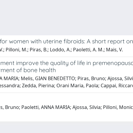
nt for women with uterine fibroids: A short report 
; Pilloni, M.; Piras, B.; Loddo, A.; Paoletti, A. M.; Mais, V.
eatment improve the quality of life in premenopa
rment of bone health
NA MARIA; Melis, GIAN BENEDETTO; Piras, Bruno; Ajossa, Silv
lessandra; Zedda, Pierina; Orani Maria, Paola; Cappai, Ricca
 Bruno; Paoletti, ANNA MARIA; Ajossa, Silvia; Pilloni, Moni