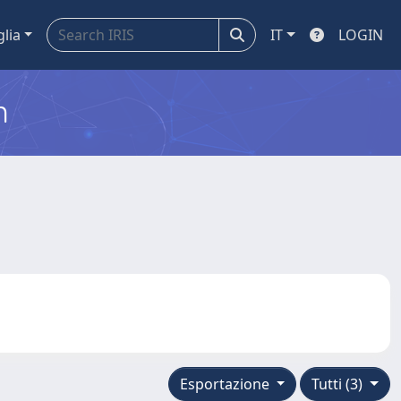
glia
IT
LOGIN
m
Esportazione
Tutti (3)