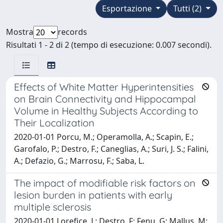
Esportazione
Tutti (2)
Mostra
records
Risultati 1 - 2 di 2 (tempo di esecuzione: 0.007 secondi).
Effects of White Matter Hyperintensities
on Brain Connectivity and Hippocampal
Volume in Healthy Subjects According to
Their Localization
2020-01-01 Porcu, M.; Operamolla, A.; Scapin, E.;
Garofalo, P.; Destro, F.; Caneglias, A.; Suri, J. S.; Falini,
A.; Defazio, G.; Marrosu, F.; Saba, L.
The impact of modifiable risk factors on
lesion burden in patients with early
multiple sclerosis
2020-01-01 Lorefice, L; Destro, F; Fenu, G; Mallus, M;