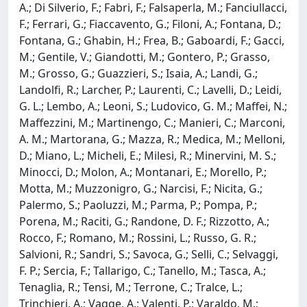
A.; Di Silverio, F.; Fabri, F.; Falsaperla, M.; Fanciullacci,
F.; Ferrari, G.; Fiaccavento, G.; Filoni, A.; Fontana, D.;
Fontana, G.; Ghabin, H.; Frea, B.; Gaboardi, F.; Gacci,
M.; Gentile, V.; Giandotti, M.; Gontero, P.; Grasso,
M.; Grosso, G.; Guazzieri, S.; Isaia, A.; Landi, G.;
Landolfi, R.; Larcher, P.; Laurenti, C.; Lavelli, D.; Leidi,
G. L.; Lembo, A.; Leoni, S.; Ludovico, G. M.; Maffei, N.;
Maffezzini, M.; Martinengo, C.; Manieri, C.; Marconi,
A. M.; Martorana, G.; Mazza, R.; Medica, M.; Melloni,
D.; Miano, L.; Micheli, E.; Milesi, R.; Minervini, M. S.;
Minocci, D.; Molon, A.; Montanari, E.; Morello, P.;
Motta, M.; Muzzonigro, G.; Narcisi, F.; Nicita, G.;
Palermo, S.; Paoluzzi, M.; Parma, P.; Pompa, P.;
Porena, M.; Raciti, G.; Randone, D. F.; Rizzotto, A.;
Rocco, F.; Romano, M.; Rossini, L.; Russo, G. R.;
Salvioni, R.; Sandri, S.; Savoca, G.; Selli, C.; Selvaggi,
F. P.; Sercia, F.; Tallarigo, C.; Tanello, M.; Tasca, A.;
Tenaglia, R.; Tensi, M.; Terrone, C.; Tralce, L.;
Trinchieri, A.; Vagge, A.; Valenti, P.; Varaldo, M.;