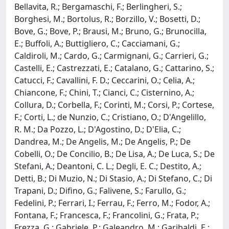
Bellavita, R.; Bergamaschi, F.; Berlingheri, S.;
Borghesi, M.; Bortolus, R.; Borzillo, V.; Bosetti, D.;
Bove, G.; Bove, P.; Brausi, M.; Bruno, G.; Brunocilla,
E.; Buffoli, A.; Buttigliero, C.; Cacciamani, G.;
Caldiroli, M.; Cardo, G.; Carmignani, G.; Carrieri, G.;
Castelli, E.; Castrezzati, E.; Catalano, G.; Cattarino, S.;
Catucci, F.; Cavallini, F. D.; Ceccarini, O.; Celia, A.;
Chiancone, F.; Chini, T.; Cianci, C.; Cisternino, A.;
Collura, D.; Corbella, F.; Corinti, M.; Corsi, P.; Cortese,
F.; Corti, L.; de Nunzio, C.; Cristiano, O.; D'Angelillo,
R. M.; Da Pozzo, L.; D'Agostino, D.; D'Elia, C.;
Dandrea, M.; De Angelis, M.; De Angelis, P.; De
Cobelli, O.; De Concilio, B.; De Lisa, A.; De Luca, S.; De
Stefani, A.; Deantoni, C. L.; Degli, E. C.; Destito, A.;
Detti, B.; Di Muzio, N.; Di Stasio, A.; Di Stefano, C.; Di
Trapani, D.; Difino, G.; Falivene, S.; Farullo, G.;
Fedelini, P.; Ferrari, I.; Ferrau, F.; Ferro, M.; Fodor, A.;
Fontana, F.; Francesca, F.; Francolini, G.; Frata, P.;
Frezza, G.; Gabriele, P.; Galeandro, M.; Garibaldi, E.;