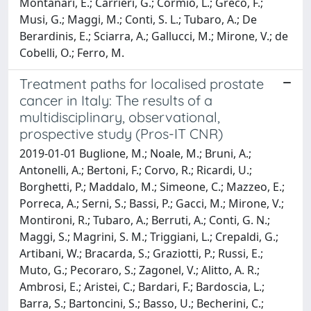
Montanari, E.; Carrieri, G.; Cormio, L.; Greco, F.;
Musi, G.; Maggi, M.; Conti, S. L.; Tubaro, A.; De
Berardinis, E.; Sciarra, A.; Gallucci, M.; Mirone, V.; de
Cobelli, O.; Ferro, M.
Treatment paths for localised prostate
cancer in Italy: The results of a
multidisciplinary, observational,
prospective study (Pros-IT CNR)
2019-01-01 Buglione, M.; Noale, M.; Bruni, A.;
Antonelli, A.; Bertoni, F.; Corvo, R.; Ricardi, U.;
Borghetti, P.; Maddalo, M.; Simeone, C.; Mazzeo, E.;
Porreca, A.; Serni, S.; Bassi, P.; Gacci, M.; Mirone, V.;
Montironi, R.; Tubaro, A.; Berruti, A.; Conti, G. N.;
Maggi, S.; Magrini, S. M.; Triggiani, L.; Crepaldi, G.;
Artibani, W.; Bracarda, S.; Graziotti, P.; Russi, E.;
Muto, G.; Pecoraro, S.; Zagonel, V.; Alitto, A. R.;
Ambrosi, E.; Aristei, C.; Bardari, F.; Bardoscia, L.;
Barra, S.; Bartoncini, S.; Basso, U.; Becherini, C.;