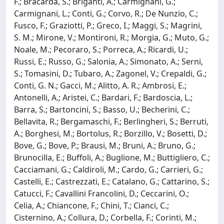
F.; Bracarda, S.; Briganti, A.; Carmignani, G.;
Carmignani, L.; Conti, G.; Corvo, R.; De Nunzio, C.;
Fusco, F.; Graziotti, P.; Greco, I.; Maggi, S.; Magrini,
S. M.; Mirone, V.; Montironi, R.; Morgia, G.; Muto, G.;
Noale, M.; Pecoraro, S.; Porreca, A.; Ricardi, U.;
Russi, E.; Russo, G.; Salonia, A.; Simonato, A.; Serni,
S.; Tomasini, D.; Tubaro, A.; Zagonel, V.; Crepaldi, G.;
Conti, G. N.; Gacci, M.; Alitto, A. R.; Ambrosi, E.;
Antonelli, A.; Aristei, C.; Bardari, F.; Bardoscia, L.;
Barra, S.; Bartoncini, S.; Basso, U.; Becherini, C.;
Bellavita, R.; Bergamaschi, F.; Berlingheri, S.; Berruti,
A.; Borghesi, M.; Bortolus, R.; Borzillo, V.; Bosetti, D.;
Bove, G.; Bove, P.; Brausi, M.; Bruni, A.; Bruno, G.;
Brunocilla, E.; Buffoli, A.; Buglione, M.; Buttigliero, C.;
Cacciamani, G.; Caldiroli, M.; Cardo, G.; Carrieri, G.;
Castelli, E.; Castrezzati, E.; Catalano, G.; Cattarino, S.;
Catucci, F.; Cavallini Francolini, D.; Ceccarini, O.;
Celia, A.; Chiancone, F.; Chini, T.; Cianci, C.;
Cisternino, A.; Collura, D.; Corbella, F.; Corinti, M.;