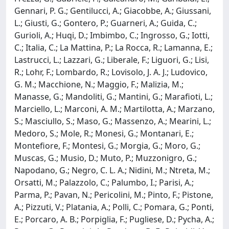
Gennari, P. G.; Gentilucci, A.; Giacobbe, A.; Giussani,
L.; Giusti, G.; Gontero, P.; Guarneri, A.; Guida, C.;
Gurioli, A.; Huqi, D.; Imbimbo, C.; Ingrosso, G.; Iotti,
C.; Italia, C.; La Mattina, P.; La Rocca, R.; Lamanna, E.;
Lastrucci, L.; Lazzari, G.; Liberale, F.; Liguori, G.; Lisi,
R.; Lohr, F.; Lombardo, R.; Lovisolo, J. A. J.; Ludovico,
G. M.; Macchione, N.; Maggio, F.; Malizia, M.;
Manasse, G.; Mandoliti, G.; Mantini, G.; Marafioti, L.;
Marciello, L.; Marconi, A. M.; Martilotta, A.; Marzano,
S.; Masciullo, S.; Maso, G.; Massenzo, A.; Mearini, L.;
Medoro, S.; Mole, R.; Monesi, G.; Montanari, E.;
Montefiore, F.; Montesi, G.; Morgia, G.; Moro, G.;
Muscas, G.; Musio, D.; Muto, P.; Muzzonigro, G.;
Napodano, G.; Negro, C. L. A.; Nidini, M.; Ntreta, M.;
Orsatti, M.; Palazzolo, C.; Palumbo, I.; Parisi, A.;
Parma, P.; Pavan, N.; Pericolini, M.; Pinto, F.; Pistone,
A.; Pizzuti, V.; Platania, A.; Polli, C.; Pomara, G.; Ponti,
E.; Porcaro, A. B.; Porpiglia, F.; Pugliese, D.; Pycha, A.;