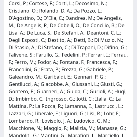
Corsi, P.; Cortese, F.; Corti, L.; Decosimo, N.;
Cristiano, O.; Rolando, D. A.; Da Pozzo, L.;
D'Agostino, D.; D'Elia, C.; Dandrea, M.; De Angelis,
M.; De Angelis, P.; De Cobelli, O.; De Concilio, B.; De
Lisa, A.; De Luca, S.; De Stefani, A.; Deantoni, C. L.;
Degli Esposti, C.; Destito, A.; Detti, B.; Di Muzio, N.;
Di Stasio, A.; Di Stefano, C.; Di Trapani, D.; Difino, G.;
Falivene, S.; Farullo, G.; Fedelini, P.; Ferrari, I.; Ferrau,
F.; Ferro, M.; Fodor, A.; Fontana, F.; Francesca, F.;
Francolini, G.; Frata, P.; Frezza, G.; Gabriele, P.;
Galeandro, M.; Garibaldi, E.; Gennari, P. G.;
Gentilucci, A.; Giacobbe, A.; Giussani, L.; Giusti, G.;
Gontero, P.; Guarneri, A.; Guida, C.; Gurioli, A.; Huqi,
D.; Imbimbo, C.; Ingrosso, G.; Iotti, C.; Italia, C.; La
Mattina, P.; La Rocca, R.; Lamanna, E.; Lastrucci, L.;
Lazzari, G.; Liberale, F.; Liguori, G.; Lisi, R.; Lohr, F.;
Lombardo, R.; Lovisolo, J. A.; Ludovico, G. M.;
Macchione, N.; Maggio, F.; Malizia, M.; Manasse, G.;
Mandoliti, G.; Mantini, G.; Marafioti, L.; Marciello, L.;