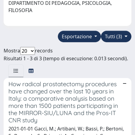
DIPARTIMENTO DI PEDAGOGIA, PSICOLOGIA,
FILOSOFIA
Esportazione
Tutti (3)
Mostra
records
Risultati 1 - 3 di 3 (tempo di esecuzione: 0.013 secondi).
How radical prostatectomy procedures
have changed over the last 10 years in
Italy: a comparative analysis based on
more than 1500 patients participating in
the MIRROR-SIU/LUNA and the Pros-IT
CNR study
2021-01-01 Gacci, M.; Artibani, W.; Bassi, P.; Bertoni,