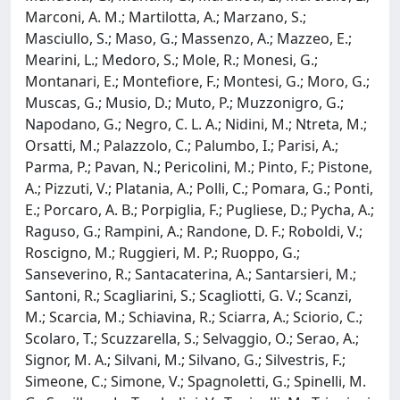
Marconi, A. M.; Martilotta, A.; Marzano, S.;
Masciullo, S.; Maso, G.; Massenzo, A.; Mazzeo, E.;
Mearini, L.; Medoro, S.; Mole, R.; Monesi, G.;
Montanari, E.; Montefiore, F.; Montesi, G.; Moro, G.;
Muscas, G.; Musio, D.; Muto, P.; Muzzonigro, G.;
Napodano, G.; Negro, C. L. A.; Nidini, M.; Ntreta, M.;
Orsatti, M.; Palazzolo, C.; Palumbo, I.; Parisi, A.;
Parma, P.; Pavan, N.; Pericolini, M.; Pinto, F.; Pistone,
A.; Pizzuti, V.; Platania, A.; Polli, C.; Pomara, G.; Ponti,
E.; Porcaro, A. B.; Porpiglia, F.; Pugliese, D.; Pycha, A.;
Raguso, G.; Rampini, A.; Randone, D. F.; Roboldi, V.;
Roscigno, M.; Ruggieri, M. P.; Ruoppo, G.;
Sanseverino, R.; Santacaterina, A.; Santarsieri, M.;
Santoni, R.; Scagliarini, S.; Scagliotti, G. V.; Scanzi,
M.; Scarcia, M.; Schiavina, R.; Sciarra, A.; Sciorio, C.;
Scolaro, T.; Scuzzarella, S.; Selvaggio, O.; Serao, A.;
Signor, M. A.; Silvani, M.; Silvano, G.; Silvestris, F.;
Simeone, C.; Simone, V.; Spagnoletti, G.; Spinelli, M.