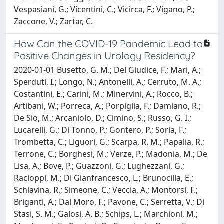
Vespasiani, G.; Vicentini, C.; Vicirca, F.; Vigano, P.;
Zaccone, V.; Zartar, C.
How Can the COVID-19 Pandemic Lead to
Positive Changes in Urology Residency?
2020-01-01 Busetto, G. M.; Del Giudice, F.; Mari, A.;
Sperduti, I.; Longo, N.; Antonelli, A.; Cerruto, M. A.;
Costantini, E.; Carini, M.; Minervini, A.; Rocco, B.;
Artibani, W.; Porreca, A.; Porpiglia, F.; Damiano, R.;
De Sio, M.; Arcaniolo, D.; Cimino, S.; Russo, G. I.;
Lucarelli, G.; Di Tonno, P.; Gontero, P.; Soria, F.;
Trombetta, C.; Liguori, G.; Scarpa, R. M.; Papalia, R.;
Terrone, C.; Borghesi, M.; Verze, P.; Madonia, M.; De
Lisa, A.; Bove, P.; Guazzoni, G.; Lughezzani, G.;
Racioppi, M.; Di Gianfrancesco, L.; Brunocilla, E.;
Schiavina, R.; Simeone, C.; Veccia, A.; Montorsi, F.;
Briganti, A.; Dal Moro, F.; Pavone, C.; Serretta, V.; Di
Stasi, S. M.; Galosi, A. B.; Schips, L.; Marchioni, M.;