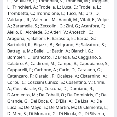
G.; Squillace, L.; Tombolini, V.; Toninelli, M.; Triggiani,
L.; Trinchieri, A.; Trodella, L.; Luca, E.; Trodella, L.;
Trombetta, C.; Tronnolone, L.; Tucci, M.; Urzi, D.;
Valdagni, R.; Valeriani, M.; Vanoli, M.; Vitali, E.; Volpe,
A.; Zaramella, S.; Zeccolini, G.; Zini, G.; Acanfora, F.;
Aiello, E.; Alchiede, S.; Altieri, V.; Anceschi, C.;
Aragona, F.; Balloni, F.; Barasolo, E.; Barba, G.;
Bartoletti, R.; Bigazzi, B.; Belgrano, E.; Salvatore, S.;
Battaglia, M.; Bellei, L.; Bettin, A.; Bianchi, G.;
Bombieri, L.; Brancato, T.; Breda, G.; Caggiano, S.;
Calabro, A.; Caldironi, M.; Campo, B.; Capobianco, S.;
Capparelli, F.; Carbone, A.; Carlo, D.; Catalano, G.;
Catanzaro, F.; Ciaraldi, F.; Cicalese, V.; Cisternino, A.;
Corbu, C.; Cosciani Cunico, S.; Cosentino, V.; Crimi,
A.; Cucchiarale, G.; Cuscuna, D.; Damiano, R.;
D'Armiento, M.; De Cobelli, O.; De Dominicis, C.; De
Grande, G.; Del Boca, C.; D'Elia, A.; De Lisa, A.; De
Luca, S.; De Mayo, E.; De Martin, M.; Di Clemente, L.;
Di Meo, S.; Di Monaco, G.; Di Nicola, G.; Di Silverio,