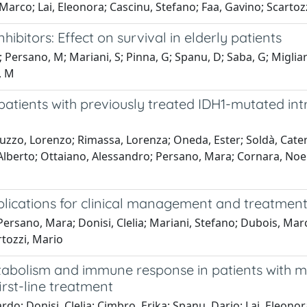
Marco; Lai, Eleonora; Cascinu, Stefano; Faa, Gavino; Scartoz
bitors: Effect on survival in elderly patients
 A; Persano, M; Mariani, S; Pinna, G; Spanu, D; Saba, G; Miglia
, M
patients with previously treated IDH1-mutated in
uzzo, Lorenzo; Rimassa, Lorenza; Oneda, Ester; Soldà, Cateri
lberto; Ottaiano, Alessandro; Persano, Mara; Cornara, Noem
plications for clinical management and treatmen
Persano, Mara; Donisi, Clelia; Mariani, Stefano; Dubois, Marc
rtozzi, Mario
etabolism and immune response in patients with 
irst-line treatment
do; Donisi, Clelia; Cimbro, Erika; Spanu, Dario; Lai, Eleonora