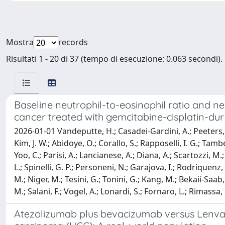
Mostra
records
Risultati 1 - 20 di 37 (tempo di esecuzione: 0.063 secondi).
Baseline neutrophil-to-eosinophil ratio and ne
cancer treated with gemcitabine-cisplatin-dur
2026-01-01 Vandeputte, H.; Casadei-Gardini, A.; Peeters, F.; 
Kim, J. W.; Abidoye, O.; Corallo, S.; Rapposelli, I. G.; Tambe
Yoo, C.; Parisi, A.; Lancianese, A.; Diana, A.; Scartozzi, M.
L.; Spinelli, G. P.; Personeni, N.; Garajova, I.; Rodriquenz,
M.; Niger, M.; Tesini, G.; Tonini, G.; Kang, M.; Bekaii-Saab
M.; Salani, F.; Vogel, A.; Lonardi, S.; Fornaro, L.; Rimassa, 
Atezolizumab plus bevacizumab versus Lenvatin