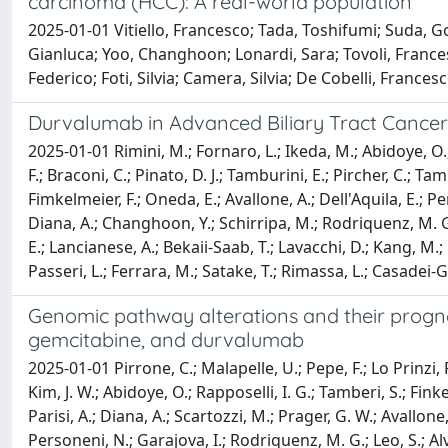
carcinoma (HCC): A real-world population
2025-01-01 Vitiello, Francesco; Tada, Toshifumi; Suda, 
Gianluca; Yoo, Changhoon; Lonardi, Sara; Tovoli, France
Federico; Foti, Silvia; Camera, Silvia; De Cobelli, France
Durvalumab in Advanced Biliary Tract Cancer:
2025-01-01 Rimini, M.; Fornaro, L.; Ikeda, M.; Abidoye, O.; L
F.; Braconi, C.; Pinato, D. J.; Tamburini, E.; Pircher, C.; Ta
Fimkelmeier, F.; Oneda, E.; Avallone, A.; Dell'Aquila, E.; Per
Diana, A.; Changhoon, Y.; Schirripa, M.; Rodriquenz, M. G.;
E.; Lancianese, A.; Bekaii-Saab, T.; Lavacchi, D.; Kang, M.; 
Passeri, L.; Ferrara, M.; Satake, T.; Rimassa, L.; Casadei-Ga
Genomic pathway alterations and their prognost
gemcitabine, and durvalumab
2025-01-01 Pirrone, C.; Malapelle, U.; Pepe, F.; Lo Prinzi, F.
Kim, J. W.; Abidoye, O.; Rapposelli, I. G.; Tamberi, S.; Finke
Parisi, A.; Diana, A.; Scartozzi, M.; Prager, G. W.; Avallone, 
Personeni, N.; Garajova, I.; Rodriquenz, M. G.; Leo, S.; Alv