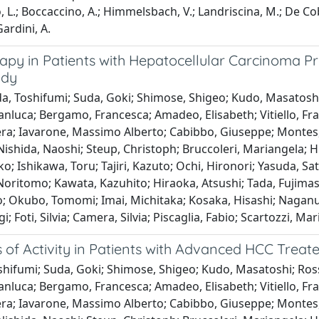
 L.; Boccaccino, A.; Himmelsbach, V.; Landriscina, M.; De Cobelli,
Gardini, A.
apy in Patients with Hepatocellular Carcinoma P
udy
a, Toshifumi; Suda, Goki; Shimose, Shigeo; Kudo, Masatosh
 Gianluca; Bergamo, Francesca; Amadeo, Elisabeth; Vitiello,
ra; Iavarone, Massimo Alberto; Cabibbo, Giuseppe; Montes, 
; Nishida, Naoshi; Steup, Christoph; Bruccoleri, Mariangela; 
iko; Ishikawa, Toru; Tajiri, Kazuto; Ochi, Hironori; Yasuda, 
 Noritomo; Kawata, Kazuhito; Hiraoka, Atsushi; Tada, Fujim
o; Okubo, Tomomi; Imai, Michitaka; Kosaka, Hisashi; Naganu
gi; Foti, Silvia; Camera, Silvia; Piscaglia, Fabio; Scartozzi, M
rs of Activity in Patients with Advanced HCC Tre
shifumi; Suda, Goki; Shimose, Shigeo; Kudo, Masatoshi; Ros
 Gianluca; Bergamo, Francesca; Amadeo, Elisabeth; Vitiello,
ra; Iavarone, Massimo Alberto; Cabibbo, Giuseppe; Montes, 