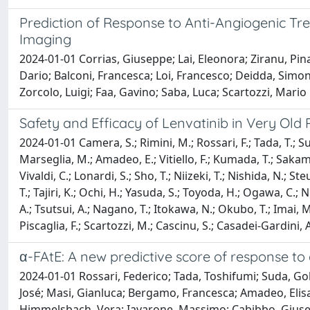
Prediction of Response to Anti-Angiogenic Tr
Imaging
2024-01-01 Corrias, Giuseppe; Lai, Eleonora; Ziranu, Pina
Dario; Balconi, Francesca; Loi, Francesco; Deidda, Simon
Zorcolo, Luigi; Faa, Gavino; Saba, Luca; Scartozzi, Mario
Safety and Efficacy of Lenvatinib in Very Old
2024-01-01 Camera, S.; Rimini, M.; Rossari, F.; Tada, T.; Sud
Marseglia, M.; Amadeo, E.; Vitiello, F.; Kumada, T.; Sakam
Vivaldi, C.; Lonardi, S.; Sho, T.; Niizeki, T.; Nishida, N.; S
T.; Tajiri, K.; Ochi, H.; Yasuda, S.; Toyoda, H.; Ogawa, C.;
A.; Tsutsui, A.; Nagano, T.; Itokawa, N.; Okubo, T.; Imai, M
Piscaglia, F.; Scartozzi, M.; Cascinu, S.; Casadei-Gardini, 
α-FAtE: A new predictive score of response t
2024-01-01 Rossari, Federico; Tada, Toshifumi; Suda, G
José; Masi, Gianluca; Bergamo, Francesca; Amadeo, Elis
Himmelsbach, Vera; Iavarone, Massimo; Cabibbo, Giusepp