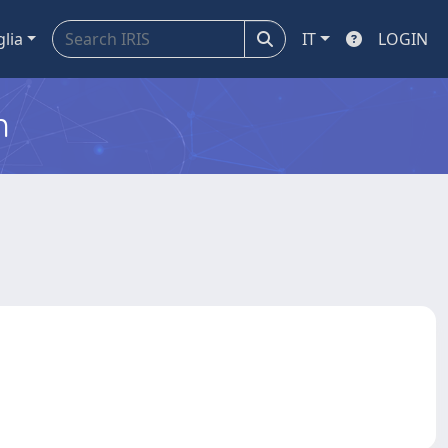
glia
IT
LOGIN
m