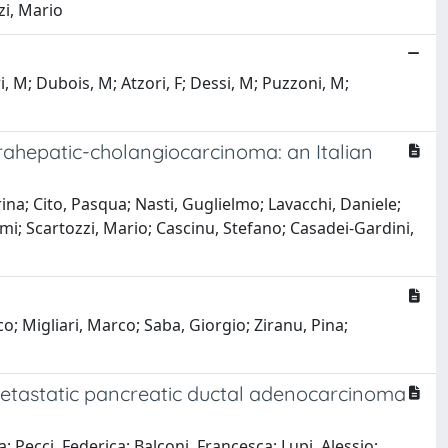
zi, Mario
ri, M; Dubois, M; Atzori, F; Dessi, M; Puzzoni, M;
trahepatic-cholangiocarcinoma: an Italian
na; Cito, Pasqua; Nasti, Guglielmo; Lavacchi, Daniele;
i; Scartozzi, Mario; Cascinu, Stefano; Casadei-Gardini,
t
o; Migliari, Marco; Saba, Giorgio; Ziranu, Pina;
metastatic pancreatic ductal adenocarcinoma
; Pecci, Federica; Balconi, Francesca; Lupi, Alessio;