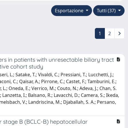
Esportazione
Tutti (37)
1
2
s in patients with unresectable biliary tract
tive cohort study
 L.; Satake, T.; Vivaldi, C.; Pressiani, T.; Lucchetti, J.;
aconi, C.; Qaisar, A.; Pirrone, C.; Castet, F.; Tamburini, E.;
r, L.; Oneda, E.; Verrico, M.; Couto, N.; Adeva, J.; Chan, S.
.; Lanzetta, I.; Balsano, R.; Lavacchi, D.; Camera, S.; Ikeda,
immelsbach, V.; Landriscina, M.; Djaballah, S. A.; Persano,
er stage B (BCLC-B) hepatocellular