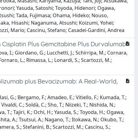
Hirooka, Masashi; Kariyama, Kazuya; Tani, Joji; Atsukawa,
 Hironori; Yasuda, Satoshi; Toyoda, Hidenori; Ogawa,
Atsushi; Tada, Fujimasa; Ohama, Hideko; Nouso,
saka, Hisashi; Naganuma, Atsushi; Koizumi, Yohei;
artozzi, Mario; Cascinu, Stefano; Casadei-Gardini, Andrea
h Cisplatin Plus Gemcitabine Plus Durvalumab
ova, I.; Giordano, G.; Lucchetti, J.; Schirripa, M.; Cornara,
; Fornaro, L.; Rimassa, L.; Lonardi, S.; Scartozzi, M.;
olizumab plus Bevacizumab: A Real-World,
 Masi, G.; Bergamo, F.; Amadeo, E.; Vitiello, F.; Kumada, T.;
aldi, C.; Soldà, C.; Sho, T.; Niizeki, T.; Nishida, N.;
a, T.; Tajiri, K.; Ochi, H.; Yasuda, S.; Toyoda, H.; Ogawa,
ita, A.; Tsutsui, A.; Nagano, T.; Itokawa, N.; Okubo, T.;
mera, S.; Stefanini, B.; Scartozzi, M.; Cascinu, S.;