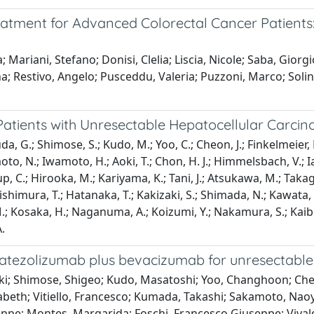
eatment for Advanced Colorectal Cancer Patients:
; Mariani, Stefano; Donisi, Clelia; Liscia, Nicole; Saba, Gior
a; Restivo, Angelo; Pusceddu, Valeria; Puzzoni, Marco; Solin
 Patients with Unresectable Hepatocellular Carci
a, G.; Shimose, S.; Kudo, M.; Yoo, C.; Cheon, J.; Finkelmeier, F.;
oto, N.; Iwamoto, H.; Aoki, T.; Chon, H. J.; Himmelsbach, V.; I
teup, C.; Hirooka, M.; Kariyama, K.; Tani, J.; Atsukawa, M.; Takag
 Nishimura, T.; Hatanaka, T.; Kakizaki, S.; Shimada, N.; Kawata,
.; Kosaka, H.; Naganuma, A.; Koizumi, Y.; Nakamura, S.; Kaibori,
A.
o atezolizumab plus bevacizumab for unresectabl
oki; Shimose, Shigeo; Kudo, Masatoshi; Yoo, Changhoon; Cheo
abeth; Vitiello, Francesco; Kumada, Takashi; Sakamoto, Nao
e; Montes, Margarida; Foschi, Francesco Giuseppe; Vivaldi, 