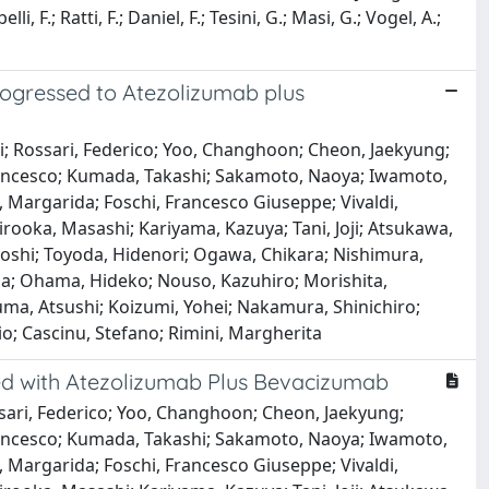
 F.; Ratti, F.; Daniel, F.; Tesini, G.; Masi, G.; Vogel, A.;
rogressed to Atezolizumab plus
i; Rossari, Federico; Yoo, Changhoon; Cheon, Jaekyung;
 Francesco; Kumada, Takashi; Sakamoto, Naoya; Iwamoto,
Margarida; Foschi, Francesco Giuseppe; Vivaldi,
Hirooka, Masashi; Kariyama, Kazuya; Tani, Joji; Atsukawa,
Satoshi; Toyoda, Hidenori; Ogawa, Chikara; Nishimura,
asa; Ohama, Hideko; Nouso, Kazuhiro; Morishita,
ma, Atsushi; Koizumi, Yohei; Nakamura, Shinichiro;
ario; Cascinu, Stefano; Rimini, Margherita
ated with Atezolizumab Plus Bevacizumab
sari, Federico; Yoo, Changhoon; Cheon, Jaekyung;
 Francesco; Kumada, Takashi; Sakamoto, Naoya; Iwamoto,
Margarida; Foschi, Francesco Giuseppe; Vivaldi,