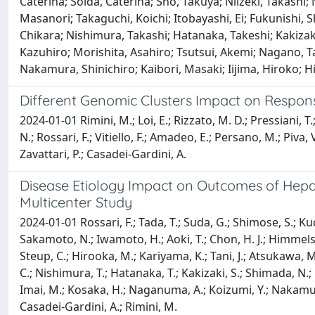
Caterina; Soldà, Caterina; Sho, Takuya; Niizeki, Takashi
Masanori; Takaguchi, Koichi; Itobayashi, Ei; Fukunishi, S
Chikara; Nishimura, Takashi; Hatanaka, Takeshi; Kakiza
Kazuhiro; Morishita, Asahiro; Tsutsui, Akemi; Nagano, 
Nakamura, Shinichiro; Kaibori, Masaki; Iijima, Hiroko; Hia
Different Genomic Clusters Impact on Respons
2024-01-01 Rimini, M.; Loi, E.; Rizzato, M. D.; Pressiani, T.
N.; Rossari, F.; Vitiello, F.; Amadeo, E.; Persano, M.; Piva, 
Zavattari, P.; Casadei-Gardini, A.
Disease Etiology Impact on Outcomes of Hepa
Multicenter Study
2024-01-01 Rossari, F.; Tada, T.; Suda, G.; Shimose, S.; Kudo
Sakamoto, N.; Iwamoto, H.; Aoki, T.; Chon, H. J.; Himmelsbac
Steup, C.; Hirooka, M.; Kariyama, K.; Tani, J.; Atsukawa, M.;
C.; Nishimura, T.; Hatanaka, T.; Kakizaki, S.; Shimada, N.;
Imai, M.; Kosaka, H.; Naganuma, A.; Koizumi, Y.; Nakamura, S
Casadei-Gardini, A.; Rimini, M.