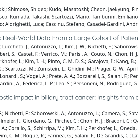
Goki; Shimose, Shigeo; Kudo, Masatoshi; Cheon, Jaekyung; Fin
sco; Kumada, Takashi; Scartozzi, Mario; Tamburini, Emilian
sco; Aldrighetti, Luca; Cascinu, Stefano; Casadei-Gardini, And
 Real-World Data From a Large Cohort of Patient
ucchetti, J.; Antonuzzo, L.; Kim, J. W.; Nichetti, F.; Saborowski,
mberi, S.; Castet, F.; Verrico, M.; Parisi, A.; Couto, N.; Chon, H.
khofer, L.; Kim, I. H.; Pinto, C. M. D. S.; Garajova, I.; Kang, B.;
 Scartozzi, M.; Zumstein, L.; Ghidini, M.; Prager, G. W.; April
Lonardi, S.; Vogel, A.; Prete, A. A.; Bozzarelli, S.; Salani, F.; 
rdini, A.; Federica, L. P.; Leo, S.; Personeni, N.; Rodriguez, G.;
ic impact in biliary tract cancer: Insights from a
; Nichetti, F.; Saborowski, A.; Antonuzzo, L.; Camera, S.; Satake,
lmeier, F.; Giordano, G.; Pircher, C.; Chon, H. J.; Braconi, C.; Qa
A.; Corallo, S.; Schirripa, M.; Kim, I. H.; Perkhofer, L.; Oneda, E.
im, C. M.; Roque, R.; Farinea, G.; Salani, F.; De Grandis, C.; La