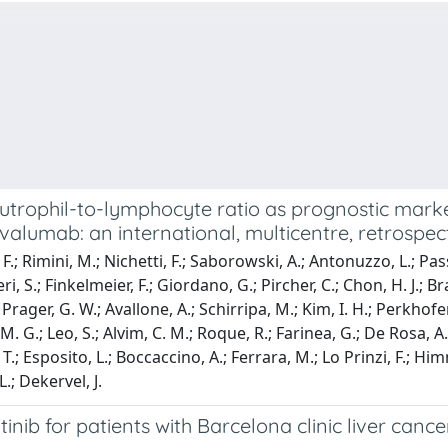
utrophil-to-lymphocyte ratio as prognostic marker
valumab: an international, multicentre, retrospec
Rimini, M.; Nichetti, F.; Saborowski, A.; Antonuzzo, L.; Passeri,
ri, S.; Finkelmeier, F.; Giordano, G.; Pircher, C.; Chon, H. J.; Br
; Prager, G. W.; Avallone, A.; Schirripa, M.; Kim, I. H.; Perkhofe
 M. G.; Leo, S.; Alvim, C. M.; Roque, R.; Farinea, G.; De Rosa, A
, T.; Esposito, L.; Boccaccino, A.; Ferrara, M.; Lo Prinzi, F.; H
L.; Dekervel, J.
ib for patients with Barcelona clinic liver canc