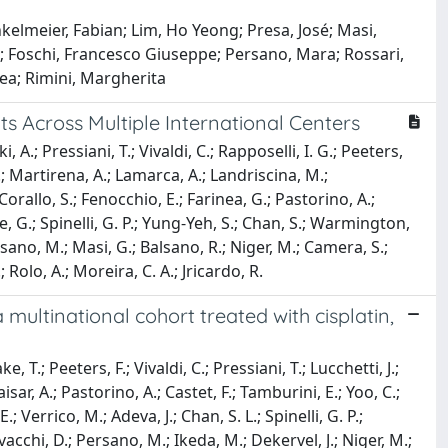
kelmeier, Fabian; Lim, Ho Yeong; Presa, José; Masi,
o; Foschi, Francesco Giuseppe; Persano, Mara; Rossari,
rea; Rimini, Margherita
s Across Multiple International Centers
 A.; Pressiani, T.; Vivaldi, C.; Rapposelli, I. G.; Peeters,
 J.; Martirena, A.; Lamarca, A.; Landriscina, M.;
 Corallo, S.; Fenocchio, E.; Farinea, G.; Pastorino, A.;
e, G.; Spinelli, G. P.; Yung-Yeh, S.; Chan, S.; Warmington,
Persano, M.; Masi, G.; Balsano, R.; Niger, M.; Camera, S.;
 Rolo, A.; Moreira, C. A.; Jricardo, R.
 multinational cohort treated with cisplatin,
 T.; Peeters, F.; Vivaldi, C.; Pressiani, T.; Lucchetti, J.;
isar, A.; Pastorino, A.; Castet, F.; Tamburini, E.; Yoo, C.;
; Verrico, M.; Adeva, J.; Chan, S. L.; Spinelli, G. P.;
vacchi, D.; Persano, M.; Ikeda, M.; Dekervel, J.; Niger, M.;