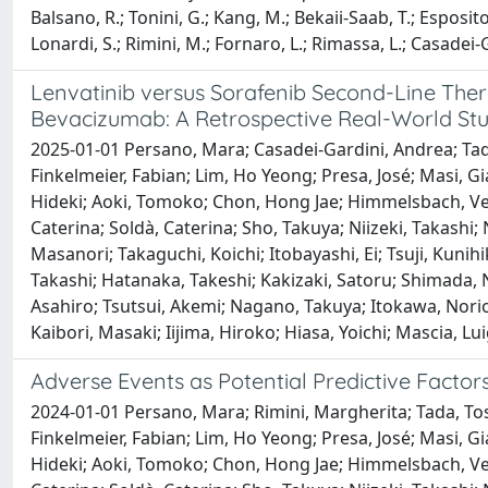
Balsano, R.; Tonini, G.; Kang, M.; Bekaii-Saab, T.; Esposito,
Lonardi, S.; Rimini, M.; Fornaro, L.; Rimassa, L.; Casadei-
Lenvatinib versus Sorafenib Second-Line Ther
Bevacizumab: A Retrospective Real-World St
2025-01-01 Persano, Mara; Casadei-Gardini, Andrea; Tad
Finkelmeier, Fabian; Lim, Ho Yeong; Presa, José; Masi,
Hideki; Aoki, Tomoko; Chon, Hong Jae; Himmelsbach, Ve
Caterina; Soldà, Caterina; Sho, Takuya; Niizeki, Takashi
Masanori; Takaguchi, Koichi; Itobayashi, Ei; Tsuji, Kunih
Takashi; Hatanaka, Takeshi; Kakizaki, Satoru; Shimada,
Asahiro; Tsutsui, Akemi; Nagano, Takuya; Itokawa, Nori
Kaibori, Masaki; Iijima, Hiroko; Hiasa, Yoichi; Mascia, Lui
Adverse Events as Potential Predictive Facto
2024-01-01 Persano, Mara; Rimini, Margherita; Tada, To
Finkelmeier, Fabian; Lim, Ho Yeong; Presa, José; Masi,
Hideki; Aoki, Tomoko; Chon, Hong Jae; Himmelsbach, Ve