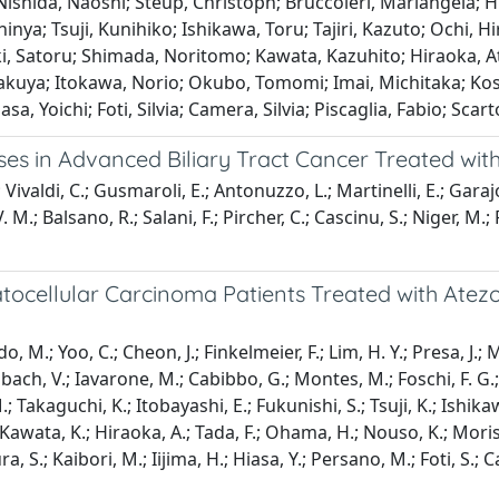
; Nishida, Naoshi; Steup, Christoph; Bruccoleri, Mariangela; 
hinya; Tsuji, Kunihiko; Ishikawa, Toru; Tajiri, Kazuto; Ochi,
ki, Satoru; Shimada, Noritomo; Kawata, Kazuhito; Hiraoka, 
Takuya; Itokawa, Norio; Okubo, Tomomi; Imai, Michitaka; Ko
sa, Yoichi; Foti, Silvia; Camera, Silvia; Piscaglia, Fabio; Sc
es in Advanced Biliary Tract Cancer Treated wit
; Vivaldi, C.; Gusmaroli, E.; Antonuzzo, L.; Martinelli, E.; Garaj
V. M.; Balsano, R.; Salani, F.; Pircher, C.; Cascinu, S.; Niger, M.
tocellular Carcinoma Patients Treated with Atez
, M.; Yoo, C.; Cheon, J.; Finkelmeier, F.; Lim, H. Y.; Presa, J.;
h, V.; Iavarone, M.; Cabibbo, G.; Montes, M.; Foschi, F. G.; Viv
 Takaguchi, K.; Itobayashi, E.; Fukunishi, S.; Tsuji, K.; Ishikaw
 Kawata, K.; Hiraoka, A.; Tada, F.; Ohama, H.; Nouso, K.; Morish
.; Kaibori, M.; Iijima, H.; Hiasa, Y.; Persano, M.; Foti, S.; Ca