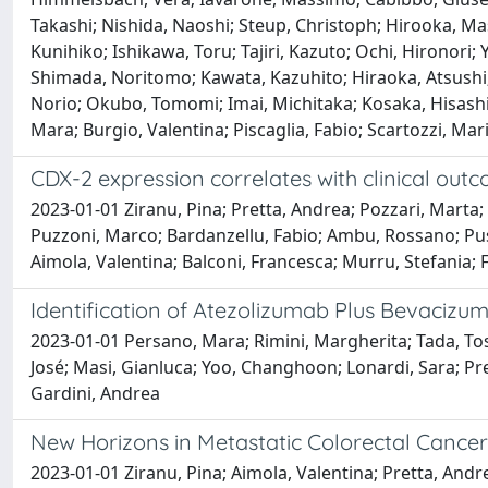
Takashi; Nishida, Naoshi; Steup, Christoph; Hirooka, Masa
Kunihiko; Ishikawa, Toru; Tajiri, Kazuto; Ochi, Hironori
Shimada, Noritomo; Kawata, Kazuhito; Hiraoka, Atsushi;
Norio; Okubo, Tomomi; Imai, Michitaka; Kosaka, Hisashi;
Mara; Burgio, Valentina; Piscaglia, Fabio; Scartozzi, Ma
CDX-2 expression correlates with clinical out
2023-01-01 Ziranu, Pina; Pretta, Andrea; Pozzari, Marta; 
Puzzoni, Marco; Bardanzellu, Fabio; Ambu, Rossano; Pusc
Aimola, Valentina; Balconi, Francesca; Murru, Stefania; 
Identification of Atezolizumab Plus Bevacizum
2023-01-01 Persano, Mara; Rimini, Margherita; Tada, To
José; Masi, Gianluca; Yoo, Changhoon; Lonardi, Sara; Pre
Gardini, Andrea
New Horizons in Metastatic Colorectal Cancer
2023-01-01 Ziranu, Pina; Aimola, Valentina; Pretta, Andre