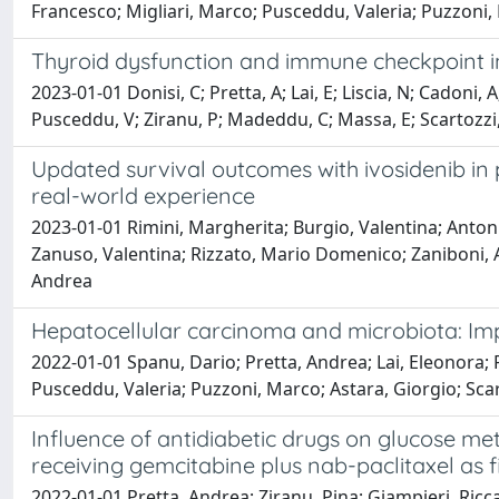
Francesco; Migliari, Marco; Pusceddu, Valeria; Puzzoni, 
Thyroid dysfunction and immune checkpoint inhi
2023-01-01 Donisi, C; Pretta, A; Lai, E; Liscia, N; Cadoni,
Pusceddu, V; Ziranu, P; Madeddu, C; Massa, E; Scartozzi
Updated survival outcomes with ivosidenib in 
real-world experience
2023-01-01 Rimini, Margherita; Burgio, Valentina; Anton
Zanuso, Valentina; Rizzato, Mario Domenico; Zaniboni, A
Andrea
Hepatocellular carcinoma and microbiota: Im
2022-01-01 Spanu, Dario; Pretta, Andrea; Lai, Eleonora; 
Pusceddu, Valeria; Puzzoni, Marco; Astara, Giorgio; Sca
Influence of antidiabetic drugs on glucose m
receiving gemcitabine plus nab-paclitaxel as f
2022-01-01 Pretta, Andrea; Ziranu, Pina; Giampieri, Riccar