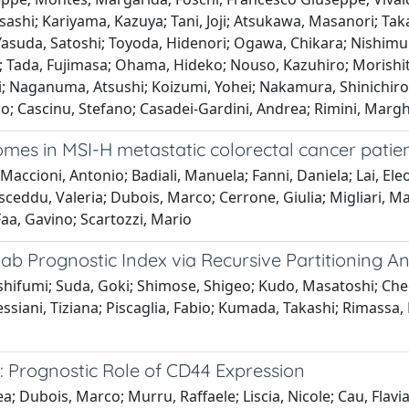
shi; Kariyama, Kazuya; Tani, Joji; Atsukawa, Masanori; Takagu
; Yasuda, Satoshi; Toyoda, Hidenori; Ogawa, Chikara; Nishimu
 Tada, Fujimasa; Ohama, Hideko; Nouso, Kazuhiro; Morishit
 Naganuma, Atsushi; Koizumi, Yohei; Nakamura, Shinichiro; K
rio; Cascinu, Stefano; Casadei-Gardini, Andrea; Rimini, Margh
comes in MSI-H metastatic colorectal cancer patie
Maccioni, Antonio; Badiali, Manuela; Fanni, Daniela; Lai, Ele
eddu, Valeria; Dubois, Marco; Cerrone, Giulia; Migliari, Ma
Faa, Gavino; Scartozzi, Mario
ab Prognostic Index via Recursive Partitioning An
shifumi; Suda, Goki; Shimose, Shigeo; Kudo, Masatoshi; Cheo
ssiani, Tiziana; Piscaglia, Fabio; Kumada, Takashi; Rimassa,
: Prognostic Role of CD44 Expression
a; Dubois, Marco; Murru, Raffaele; Liscia, Nicole; Cau, Flavia