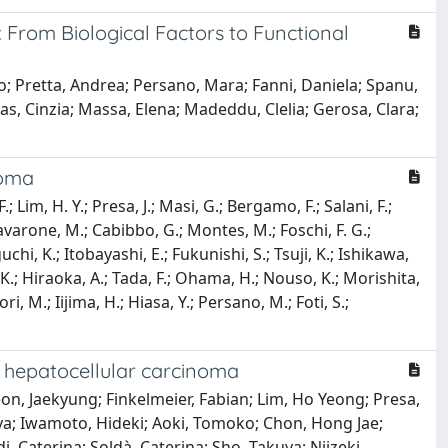
 From Biological Factors to Functional
gio; Pretta, Andrea; Persano, Mara; Fanni, Daniela; Spanu,
as, Cinzia; Massa, Elena; Madeddu, Clelia; Gerosa, Clara;
noma
 Lim, H. Y.; Presa, J.; Masi, G.; Bergamo, F.; Salani, F.;
avarone, M.; Cabibbo, G.; Montes, M.; Foschi, F. G.;
uchi, K.; Itobayashi, E.; Fukunishi, S.; Tsuji, K.; Ishikawa,
 K.; Hiraoka, A.; Tada, F.; Ohama, H.; Nouso, K.; Morishita,
 M.; Iijima, H.; Hiasa, Y.; Persano, M.; Foti, S.;
e hepatocellular carcinoma
n, Jaekyung; Finkelmeier, Fabian; Lim, Ho Yeong; Presa,
ya; Iwamoto, Hideki; Aoki, Tomoko; Chon, Hong Jae;
Caterina; Soldà, Caterina; Sho, Takuya; Niizeki,