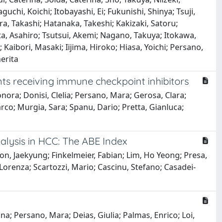
chi, Koichi; Itobayashi, Ei; Fukunishi, Shinya; Tsuji,
ra, Takashi; Hatanaka, Takeshi; Kakizaki, Satoru;
a, Asahiro; Tsutsui, Akemi; Nagano, Takuya; Itokawa,
aibori, Masaki; Iijima, Hiroko; Hiasa, Yoichi; Persano,
erita
nts receiving immune checkpoint inhibitors
onora; Donisi, Clelia; Persano, Mara; Gerosa, Clara;
rco; Murgia, Sara; Spanu, Dario; Pretta, Gianluca;
alysis in HCC: The ABE Index
n, Jaekyung; Finkelmeier, Fabian; Lim, Ho Yeong; Presa,
 Lorenza; Scartozzi, Mario; Cascinu, Stefano; Casadei-
na; Persano, Mara; Deias, Giulia; Palmas, Enrico; Loi,