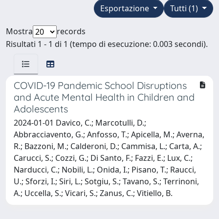
Esportazione
Tutti (1)
Mostra
records
Risultati 1 - 1 di 1 (tempo di esecuzione: 0.003 secondi).
COVID-19 Pandemic School Disruptions
and Acute Mental Health in Children and
Adolescents
2024-01-01 Davico, C.; Marcotulli, D.;
Abbracciavento, G.; Anfosso, T.; Apicella, M.; Averna,
R.; Bazzoni, M.; Calderoni, D.; Cammisa, L.; Carta, A.;
Carucci, S.; Cozzi, G.; Di Santo, F.; Fazzi, E.; Lux, C.;
Narducci, C.; Nobili, L.; Onida, I.; Pisano, T.; Raucci,
U.; Sforzi, I.; Siri, L.; Sotgiu, S.; Tavano, S.; Terrinoni,
A.; Uccella, S.; Vicari, S.; Zanus, C.; Vitiello, B.