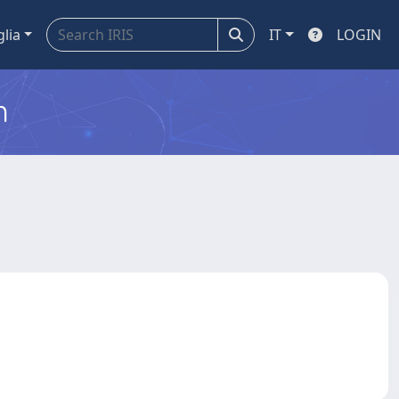
glia
IT
LOGIN
m