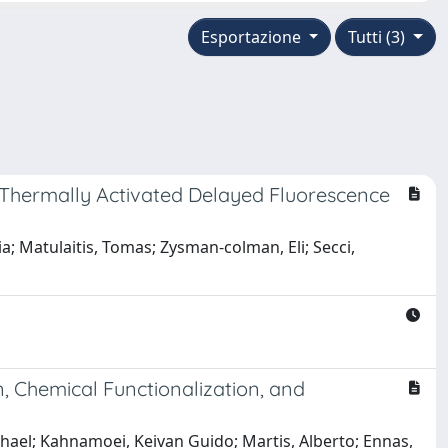
Esportazione
Tutti (3)
Thermally Activated Delayed Fluorescence
nia; Matulaitis, Tomas; Zysman‐colman, Eli; Secci,
n, Chemical Functionalization, and
ichael; Kahnamoei, Keivan Guido; Martis, Alberto; Ennas,