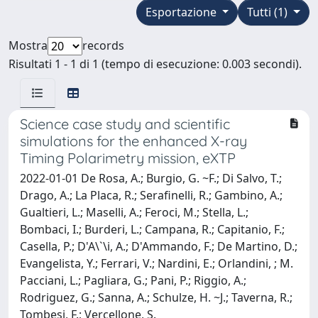
Esportazione
Tutti (1)
Mostra
records
Risultati 1 - 1 di 1 (tempo di esecuzione: 0.003 secondi).
Science case study and scientific
simulations for the enhanced X-ray
Timing Polarimetry mission, eXTP
2022-01-01 De Rosa, A.; Burgio, G. ~F.; Di Salvo, T.;
Drago, A.; La Placa, R.; Serafinelli, R.; Gambino, A.;
Gualtieri, L.; Maselli, A.; Feroci, M.; Stella, L.;
Bombaci, I.; Burderi, L.; Campana, R.; Capitanio, F.;
Casella, P.; D'A\`\i, A.; D'Ammando, F.; De Martino, D.;
Evangelista, Y.; Ferrari, V.; Nardini, E.; Orlandini, ; M.
Pacciani, L.; Pagliara, G.; Pani, P.; Riggio, A.;
Rodriguez, G.; Sanna, A.; Schulze, H. ~J.; Taverna, R.;
Tombesi, F.; Vercellone, S.