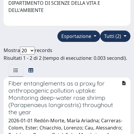
DIPARTIMENTO DI SCIENZE DELLA VITA E
DELL'AMBIENTE
Esportazione
Tutti (2)
Mostra
records
Risultati 1 - 2 di 2 (tempo di esecuzione: 0.003 secondi).
Fiber entanglements as a proxy for
anthropogenic pollution uptake:
Monitoring deep-water rose shrimp
(Parapenaeus longirostris) throughout
the year
2026-01-01 Redón-Morte, María Ariadna; Carreras-
Colom, Ester; Chiacchio, Lorenzo; Cau, Alessandro;