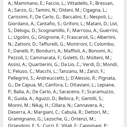
A.; Mammano, E.; Faccio, L.; Vittadello, F.; Bressan,
A.; Sarzo, G.; Tamini, N.; Oldani, M.; Cigagna, L.;
Carissimi, F.; De Carlo, G.; Baccalini, E.; Nespoli, L.;
Giordano, A.; Cantafio, S.; Grifoni, L.; Matani, D.; Livi,
S.; Delogu, D.; Scognamillo, F.; Marrosu, A.; Guerrini,
L.; Ugolini, G.; Ghignone, F.; Frascaroli, G.; Albertini,
N.; Zattoni, D.; Taffurelli, G.; Montroni, I.; Colombo,
F.; Danelli, P.; Bondurri, A.; Maffioli, A.; Bonomi, A.;
Pezzoli, I.; Cammarata, F.; Goletti, O.; Molteni, M.;
Assisi, A.; Quartierini, G.; Da Lio, C.; Verdi, D.; Mondi,
I.; Peluso, C.; Macchi, L.; Tanzanu, M.; Zanzi, F.;
Pellegrini, S.; Andreuccetti, J.; D'Alessio, R.; Pignata,
G.; De Capua, M.; Canfora, I.; Ottaviani, L.; Lepiane,
P.; Balla, A.; De Carlo, A.; Saraceno, F.; Scaramuzzo,
R.; Guida, A.; Aguzzi, D.; Bellora, P.; Gentilli, S.;
Monni, M.; Nikaj, H.; Cillara, N.; Cannavera, A.;
Deserra, A.; Margiani, C.; Cabula, R.; Dettori, M.;
Gramignano, G.; Lezoche, G.; Ortenzi, M.;
Orlandoni, E. S.; Curzi, F.; Vitali, F.; Capomagi, P.;