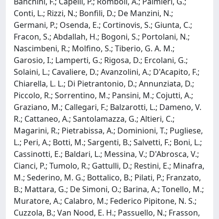
Banchini, F.; Capelli, P.; Romboli, A.; Palmieri, G.;
Conti, L.; Rizzi, N.; Bonfili, D.; De Manzini, N.;
Germani, P.; Osenda, E.; Cortinovis, S.; Giunta, C.;
Fracon, S.; Abdallah, H.; Bogoni, S.; Portolani, N.;
Nascimbeni, R.; Molfino, S.; Tiberio, G. A. M.;
Garosio, I.; Lamperti, G.; Rigosa, D.; Ercolani, G.;
Solaini, L.; Cavaliere, D.; Avanzolini, A.; D'Acapito, F.;
Chiarella, L. L.; Di Pietrantonio, D.; Annunziata, D.;
Piccolo, R.; Sorrentino, M.; Pansini, M.; Cojutti, A.;
Graziano, M.; Callegari, F.; Balzarotti, L.; Dameno, V.
R.; Cattaneo, A.; Santolamazza, G.; Altieri, C.;
Magarini, R.; Pietrabissa, A.; Dominioni, T.; Pugliese,
L.; Peri, A.; Botti, M.; Sargenti, B.; Salvetti, F.; Boni, L.;
Cassinotti, E.; Baldari, L.; Messina, V.; D'Abrosca, V.;
Cianci, P.; Tumolo, R.; Gattulli, D.; Restini, E.; Minafra,
M.; Sederino, M. G.; Bottalico, B.; Pilati, P.; Franzato,
B.; Mattara, G.; De Simoni, O.; Barina, A.; Tonello, M.;
Muratore, A.; Calabro, M.; Federico Pipitone, N. S.;
Cuzzola, B.; Van Nood, E. H.; Passuello, N.; Frasson,