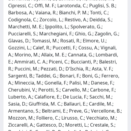
Cipressi, C.; Offi, M. F.; Larotonda, C.; Puglisi, S. B.;
Barbosa, A.; Vaiana, R.; Bianchi, P. M.; Tonti, C.;
Codignola, C.; Zorcolo, L.; Restivo, A.; Deidda, S.;
Marchetti, M. E.; Ippolito, L.; Spolverato, G.;
Pucciarelli, S.; Marchegiani, F.; Ghio, G.; Zagolin, G.;
Glavas, D.; Tomassi, M.; Rosati, R.; Elmore, U.;
Gozzini, L.; Calef, R.; Puccetti, F.; Cossu, A.; Vignali,
A.; Morino, M.; Allaix, M. E.; Cannata, G.; Lombardi,
E.; Ammirati, C. A.; Piceni, C.; Buccianti, P.; Balestri,
R.; Puccini, M.; Pezzati, D.; D'Ischia, R.; Asta, V. F.;
Sargenti, B.; Taddei, G.; Bonari, F.; Boni, G.; Ferrero,
A.; Mineccia, M.; Gonella, F.; Palisi, M.; Danese, F.;
Cherubini, V.; Perotti, S.; Carvello, M.; Carbone, F.;
Luberto, A.; Calafiore, E.; De Lucia, F.; Sacchi, M.;
Sasia, D.; Giuffrida, M. C.; Ballauri, E.; Cardile, M.;
Armentano, S.; Beltrami, E.; Preve, G.; Vercellone, B.;
Mozzon, M.; Folliero, C.; Lirusso, C.; Vecchiato, M.;
Ziccarelli, A.; Gattesco, D.; Moretti, L.; Crestale, S.;