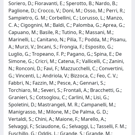
Soriero, D.; Fioravanti, E.; Sperotto, B.; Nardo, B.;
Paglione, D.; Crocco, V.; Doni, M.; Osso, M.; Perri, R.;
Sampietro, G. M.; Corbellini, C.; Lorusso, L.; Manzo,
C. A.; Cigognini, M.; Baldi, C.; Palomba, G.; Aprea, G.;
Capuano, M.; Basile, R.; Tutino, R.; Massani, M.;
Marinelli, L.; Canitano, N.; Pilia, T.; Podda, M.; Pisanu,
A.; Murzi, V.; Incani, S.; Frongia, F.; Esposito, G.;
Luglio, G.; Tropeano, F. P.; Pagano, G.; Spina, E.; De
Simone, G.; Cricri, M.; Catena, F.; Vallicelli, C.; Zanini,
N.; Ronconi, D.; Favi, F.; Mazzucchelli, C.; Convertini,
G.; Vincenti, L.; Andriola, V.; Bizzoca, C.; Feo, C. V.;
Fabbri, N.; Fazzin, M.; Pesce, A.; Gennari, S.;
Torchiaro, M.; Severi, S.; Frontali, A.; Bracchetti, G.;
Granieri, S.; Cotsoglou, C.; Carlini, M.; Lisi, G.;
Spoletini, D.; Mastrangeli, M. R.; Campanelli, M.;
Manigrasso, M.; Milone, M.; De Palma, G. D.;
Vertaldi, S.; Chini, A.; Maione, F.; Marello, A.;
Selvaggi, F.; Sciaudone, G.; Selvaggi, L.; Tasselli, F. M.;
Fuschillo, G.; Oddis, L.; Grande, S.; Grande, M.;