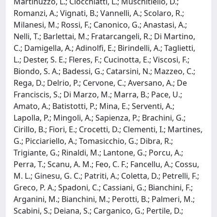
Martinuzzo, L.; Clocchiatti, L.; Muschitiello, D.;
Romanzi, A.; Vignati, B.; Vannelli, A.; Scolaro, R.;
Milanesi, M.; Rossi, F.; Canonico, G.; Anastasi, A.;
Nelli, T.; Barlettai, M.; Fratarcangeli, R.; Di Martino,
C.; Damigella, A.; Adinolfi, E.; Birindelli, A.; Taglietti,
L.; Dester, S. E.; Fleres, F.; Cucinotta, E.; Viscosi, F.;
Biondo, S. A.; Badessi, G.; Catarsini, N.; Mazzeo, C.;
Rega, D.; Delrio, P.; Cervone, C.; Aversano, A.; De
Franciscis, S.; Di Marzo, M.; Marra, B.; Pace, U.;
Amato, A.; Batistotti, P.; Mina, E.; Serventi, A.;
Lapolla, P.; Mingoli, A.; Sapienza, P.; Brachini, G.;
Cirillo, B.; Fiori, E.; Crocetti, D.; Clementi, I.; Martines,
G.; Picciariello, A.; Tomasicchio, G.; Dibra, R.;
Trigiante, G.; Rinaldi, M.; Lantone, G.; Porcu, A.;
Perra, T.; Scanu, A. M.; Feo, C. F.; Fancellu, A.; Cossu,
M. L.; Ginesu, G. C.; Patriti, A.; Coletta, D.; Petrelli, F.;
Greco, P. A.; Spadoni, C.; Cassiani, G.; Bianchini, F.;
Arganini, M.; Bianchini, M.; Perotti, B.; Palmeri, M.;
Scabini, S.; Deiana, S.; Carganico, G.; Pertile, D.;