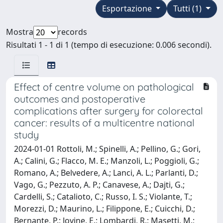
Esportazione
Tutti (1)
Mostra
records
Risultati 1 - 1 di 1 (tempo di esecuzione: 0.006 secondi).
Effect of centre volume on pathological
outcomes and postoperative
complications after surgery for colorectal
cancer: results of a multicentre national
study
2024-01-01 Rottoli, M.; Spinelli, A.; Pellino, G.; Gori,
A.; Calini, G.; Flacco, M. E.; Manzoli, L.; Poggioli, G.;
Romano, A.; Belvedere, A.; Lanci, A. L.; Parlanti, D.;
Vago, G.; Pezzuto, A. P.; Canavese, A.; Dajti, G.;
Cardelli, S.; Catalioto, C.; Russo, I. S.; Violante, T.;
Morezzi, D.; Maurino, L.; Filippone, E.; Cuicchi, D.;
Bernante, P.; Jovine, E.; Lombardi, R.; Masetti, M.;