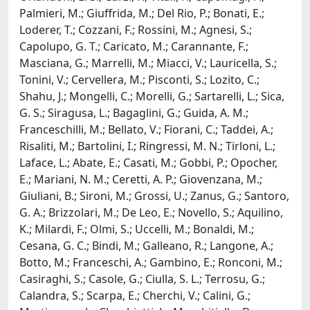
Palmieri, M.; Giuffrida, M.; Del Rio, P.; Bonati, E.;
Loderer, T.; Cozzani, F.; Rossini, M.; Agnesi, S.;
Capolupo, G. T.; Caricato, M.; Carannante, F.;
Masciana, G.; Marrelli, M.; Miacci, V.; Lauricella, S.;
Tonini, V.; Cervellera, M.; Pisconti, S.; Lozito, C.;
Shahu, J.; Mongelli, C.; Morelli, G.; Sartarelli, L.; Sica,
G. S.; Siragusa, L.; Bagaglini, G.; Guida, A. M.;
Franceschilli, M.; Bellato, V.; Fiorani, C.; Taddei, A.;
Risaliti, M.; Bartolini, I.; Ringressi, M. N.; Tirloni, L.;
Laface, L.; Abate, E.; Casati, M.; Gobbi, P.; Opocher,
E.; Mariani, N. M.; Ceretti, A. P.; Giovenzana, M.;
Giuliani, B.; Sironi, M.; Grossi, U.; Zanus, G.; Santoro,
G. A.; Brizzolari, M.; De Leo, E.; Novello, S.; Aquilino,
K.; Milardi, F.; Olmi, S.; Uccelli, M.; Bonaldi, M.;
Cesana, G. C.; Bindi, M.; Galleano, R.; Langone, A.;
Botto, M.; Franceschi, A.; Gambino, E.; Ronconi, M.;
Casiraghi, S.; Casole, G.; Ciulla, S. L.; Terrosu, G.;
Calandra, S.; Scarpa, E.; Cherchi, V.; Calini, G.;