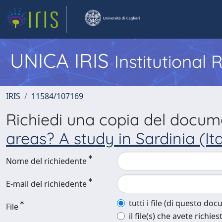
UNICA IRIS
Institutional
IRIS
11584/107169
Richiedi una copia del docu
areas? A study in Sardinia (Ita
Nome del richiedente
E-mail del richiedente
tutti i file (di questo do
File
il file(s) che avete richies