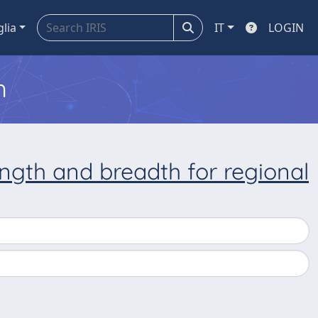
glia
IT
LOGIN
m
ngth and breadth for regional